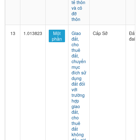
tế thôn
và cô
đỡ
thôn
13
1.013823
Một
Giao
Cấp Sở
Đất
phần
đất,
đai
cho
thuê
đất,
chuyển
mục
đích sử
dụng
đất đối
với
trường
hợp
giao
đất,
cho
thuê
đất
không