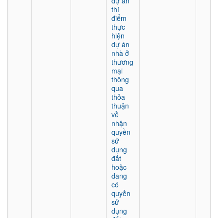
dự án
thí
điểm
thực
hiện
dự án
nhà ở
thương
mại
thông
qua
thỏa
thuận
về
nhận
quyền
sử
dụng
đất
hoặc
đang
có
quyền
sử
dụng