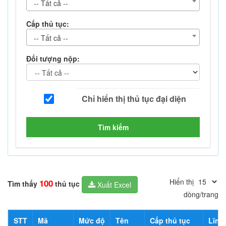
-- Tất cả --
Cấp thủ tục:
-- Tất cả --
Đối tượng nộp:
Tìm kiếm
Hiển thị
100
Tìm thấy
thủ tục
Xuất Excel
dòng/trang
STT
Mã
Mức độ
Tên
Cấp thủ tục
Lĩnh