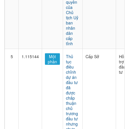
quyền
của
Chủ
tịch Uỷ
ban
nhân
dân
cấp
tỉnh
5
1.115144
Một
Thủ
Cấp Sở
Hỗ
phần
tục
trợ
điều
đầu
chỉnh
tư
dự án
đầu tư
đã
được
chấp
thuận
chủ
trương
đầu tư
nhưng