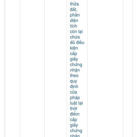
thửa
đất,
phần
diện
tích
còn lại
chưa
đủ điều
kiện
cấp
giấy
chứng
nhận
theo
quy
định
của
pháp
luật tại
thời
điểm
cấp
giấy
chứng
nhận