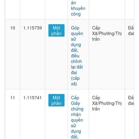
án
khuyến
công
10
1.115739
Một
Góp
Cấp
Đất
phần
quyền
Xã/Phường/Thị
đai
sử
trấn
dụng
đất,
điều
chỉnh
lại đất
đai
(cấp
xã)
11
1.115741
Một
Cấp
Cấp
Đất
phần
Giấy
Xã/Phường/Thị
đai
chứng
trấn
nhận
quyền
sử
dụng
đất,