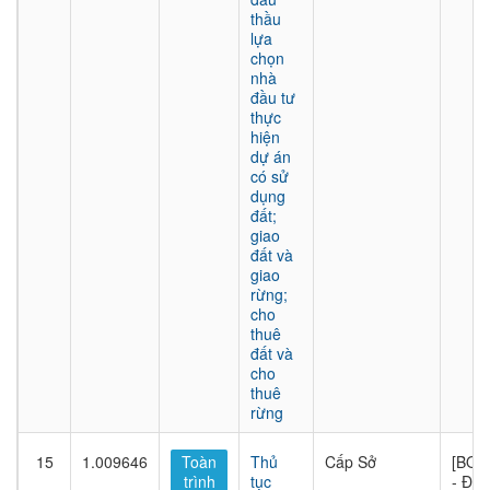
thầu
lựa
chọn
nhà
đầu tư
thực
hiện
dự án
có sử
dụng
đất;
giao
đất và
giao
rừng;
cho
thuê
đất và
cho
thuê
rừng
15
1.009646
Toàn
Thủ
Cấp Sở
[BQL
trình
tục
- Đầu