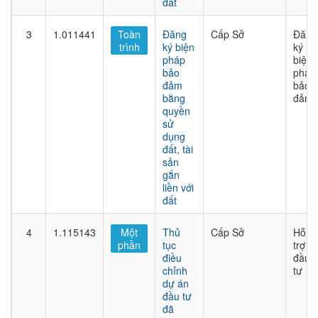
đất
3
1.011441
Toàn
Đăng
Cấp Sở
Đăng
trình
ký biện
ký
pháp
biện
bảo
pháp
đảm
bảo
bằng
đảm
quyền
sử
dụng
đất, tài
sản
gắn
liền với
đất
4
1.115143
Một
Thủ
Cấp Sở
Hỗ
phần
tục
trợ
điều
đầu
chỉnh
tư
dự án
đầu tư
đã