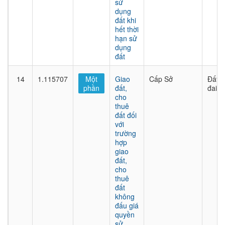
sử
dụng
đất khi
hết thời
hạn sử
dụng
đất
14
1.115707
Một
Giao
Cấp Sở
Đất
phần
đất,
đai
cho
thuê
đất đối
với
trường
hợp
giao
đất,
cho
thuê
đất
không
đấu giá
quyền
sử