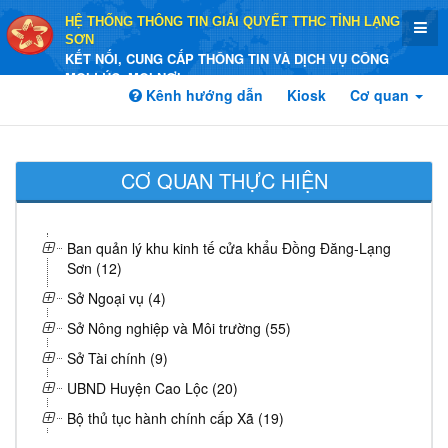
HỆ THỐNG THÔNG TIN GIẢI QUYẾT TTHC TỈNH LẠNG
SƠN
KẾT NỐI, CUNG CẤP THÔNG TIN VÀ DỊCH VỤ CÔNG
MỌI LÚC, MỌI NƠI
Kênh hướng dẫn
Kiosk
Cơ quan
CƠ QUAN THỰC HIỆN
Ban quản lý khu kinh tế cửa khẩu Đồng Đăng-Lạng
Sơn (12)
Sở Ngoại vụ (4)
Sở Nông nghiệp và Môi trường (55)
Sở Tài chính (9)
UBND Huyện Cao Lộc (20)
Bộ thủ tục hành chính cấp Xã (19)