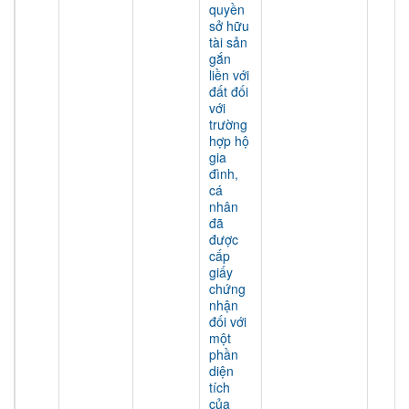
quyền
sở hữu
tài sản
gắn
liền với
đất đối
với
trường
hợp hộ
gia
đình,
cá
nhân
đã
được
cấp
giấy
chứng
nhận
đối với
một
phần
diện
tích
của