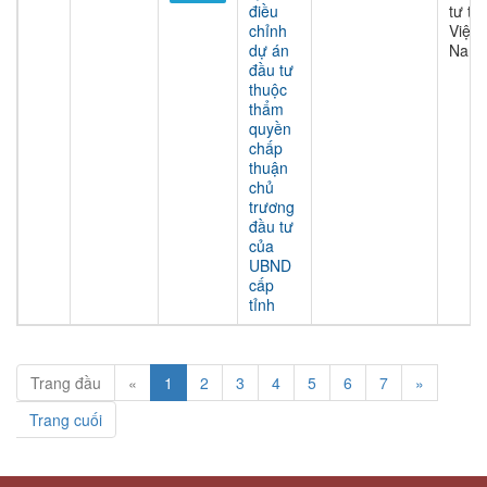
điều
tư tại
chỉnh
Việt
dự án
Nam
đầu tư
thuộc
thẩm
quyền
chấp
thuận
chủ
trương
đầu tư
của
UBND
cấp
tỉnh
Trang đầu
«
1
2
3
4
5
6
7
»
Trang cuối