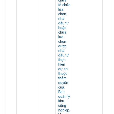
chưa
tổ chức
lựa
chọn
nhà
đầu tư
hoặc
chưa
lựa
chọn
được
nhà
đầu tư
thực
hiện
dự án
thuộc
thẩm
quyền
của
Ban
quản lý
khu
công
nghiệp,