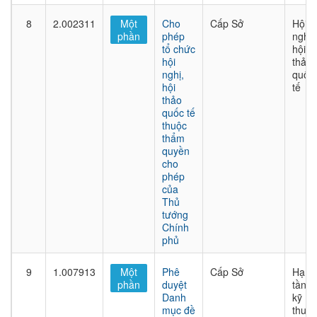
8
2.002311
Một
Cho
Cấp Sở
Hội
phần
phép
nghị,
tổ chức
hội
hội
thảo
nghị,
quốc
hội
tế
thảo
quốc tế
thuộc
thẩm
quyền
cho
phép
của
Thủ
tướng
Chính
phủ
9
1.007913
Một
Phê
Cấp Sở
Hạ
phần
duyệt
tầng
Danh
kỹ
mục đề
thuật