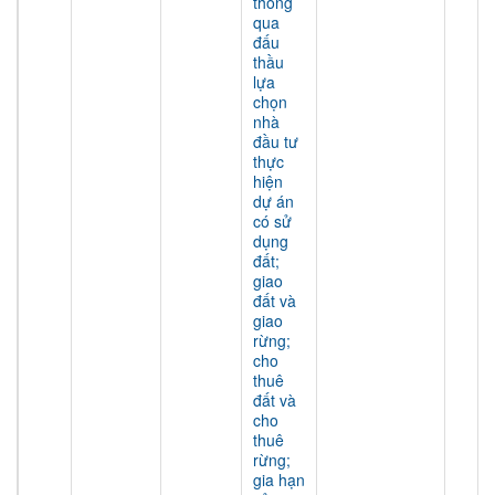
thông
qua
đấu
thầu
lựa
chọn
nhà
đầu tư
thực
hiện
dự án
có sử
dụng
đất;
giao
đất và
giao
rừng;
cho
thuê
đất và
cho
thuê
rừng;
gia hạn