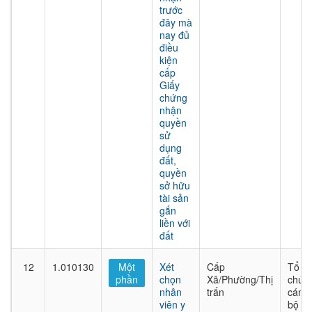
trước
đây mà
nay đủ
điều
kiện
cấp
Giấy
chứng
nhận
quyền
sử
dụng
đất,
quyền
sở hữu
tài sản
gắn
liền với
đất
12
1.010130
Một
Xét
Cấp
Tổ
phần
chọn
Xã/Phường/Thị
chức
nhân
trấn
cán
viên y
bộ