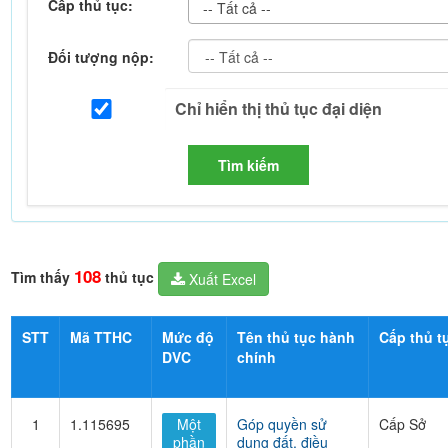
Cấp thủ tục:
-- Tất cả --
Đối tượng nộp:
Tìm kiếm
108
Tìm thấy
thủ tục
Xuất Excel
STT
Mã TTHC
Mức độ
Tên thủ tục hành
Cấp thủ t
DVC
chính
1
1.115695
Một
Góp quyền sử
Cấp Sở
phần
dụng đất, điều