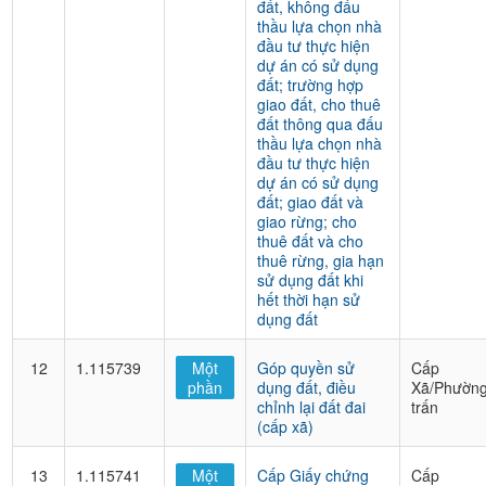
đất, không đấu
thầu lựa chọn nhà
đầu tư thực hiện
dự án có sử dụng
đất; trường hợp
giao đất, cho thuê
đất thông qua đấu
thầu lựa chọn nhà
đầu tư thực hiện
dự án có sử dụng
đất; giao đất và
giao rừng; cho
thuê đất và cho
thuê rừng, gia hạn
sử dụng đất khi
hết thời hạn sử
dụng đất
12
1.115739
Một
Góp quyền sử
Cấp
phần
dụng đất, điều
Xã/Phường
chỉnh lại đất đai
trấn
(cấp xã)
13
1.115741
Một
Cấp Giấy chứng
Cấp