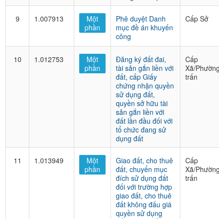
9
1.007913
Một
Phê duyệt Danh
Cấp Sở
phần
mục đề án khuyến
công
10
1.012753
Một
Đăng ký đất đai,
Cấp
phần
tài sản gắn liền với
Xã/Phường
đất, cấp Giấy
trấn
chứng nhận quyền
sử dụng đất,
quyền sở hữu tài
sản gắn liền với
đất lần đầu đối với
tổ chức đang sử
dụng đất
11
1.013949
Một
Giao đất, cho thuê
Cấp
phần
đất, chuyển mục
Xã/Phường
đích sử dụng đất
trấn
đối với trường hợp
giao đất, cho thuê
đất không đấu giá
quyền sử dụng