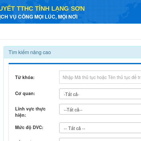
UYẾT TTHC TỈNH LẠNG SƠN
ỊCH VỤ CÔNG MỌI LÚC, MỌI NƠI
Tìm kiếm nâng cao
Từ khóa:
Cơ quan:
-Tất cả-
Lĩnh vực thực
--Tất cả--
hiện:
Mức độ DVC:
-- Tất cả --