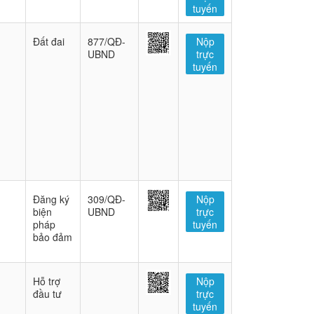
tuyến
Đất đai
877/QĐ-
Nộp
UBND
trực
tuyến
Đăng ký
309/QĐ-
Nộp
biện
UBND
trực
pháp
tuyến
bảo đảm
Hỗ trợ
Nộp
đầu tư
trực
tuyến