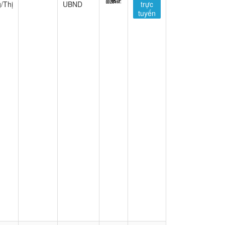
/Thị
UBND
trực
tuyến