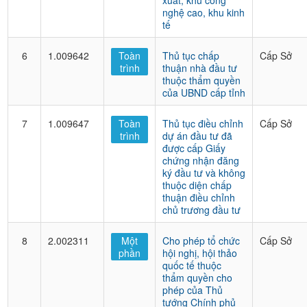
xuất, khu công
nghệ cao, khu kinh
tế
6
1.009642
Toàn
Thủ tục chấp
Cấp Sở
trình
thuận nhà đầu tư
thuộc thẩm quyền
của UBND cấp tỉnh
7
1.009647
Toàn
Thủ tục điều chỉnh
Cấp Sở
trình
dự án đầu tư đã
được cấp Giấy
chứng nhận đăng
ký đầu tư và không
thuộc diện chấp
thuận điều chỉnh
chủ trương đầu tư
8
2.002311
Một
Cho phép tổ chức
Cấp Sở
phần
hội nghị, hội thảo
quốc tế thuộc
thẩm quyền cho
phép của Thủ
tướng Chính phủ