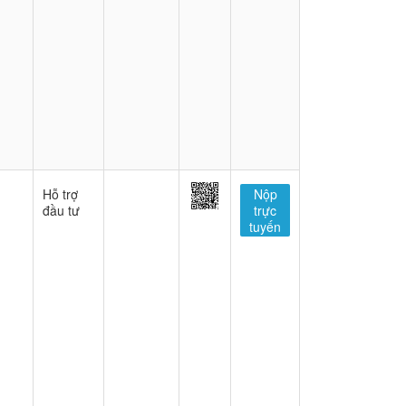
Hỗ trợ
Nộp
đầu tư
trực
tuyến