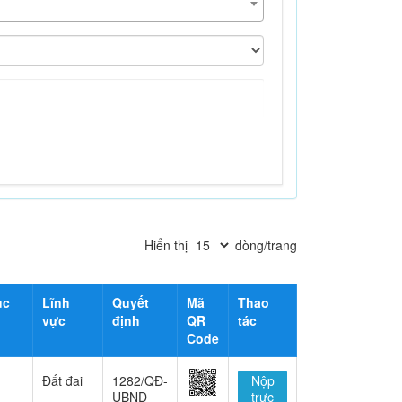
Hiển thị
dòng/trang
ục
Lĩnh
Quyết
Mã
Thao
vực
định
QR
tác
Code
Đất đai
1282/QĐ-
Nộp
UBND
trực