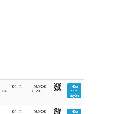
Đất đai
1282/QĐ-
Nộp
/Thị
UBND
trực
tuyến
Đất đai
1282/QĐ-
Nộp