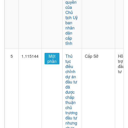
quyền
của
Chủ
tịch Uỷ
ban
nhân
dân
cấp
tỉnh
5
1.115144
Một
Thủ
Cấp Sở
Hỗ
phần
tục
trợ
điều
đầu
chỉnh
tư
dự án
đầu tư
đã
được
chấp
thuận
chủ
trương
đầu tư
nhưng