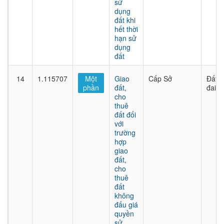
sử
dụng
đất khi
hết thời
hạn sử
dụng
đất
14
1.115707
Một
Giao
Cấp Sở
Đất
phần
đất,
đai
cho
thuê
đất đối
với
trường
hợp
giao
đất,
cho
thuê
đất
không
đấu giá
quyền
sử