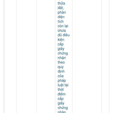
thửa
đất,
phần
diện
tích
còn lại
chưa
đủ điều
kiện
cấp
giấy
chứng
nhận
theo
quy
định
của
pháp
luật tại
thời
điểm
cấp
giấy
chứng
nhận