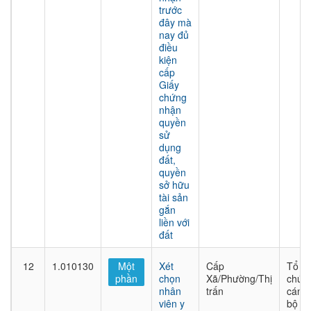
trước
đây mà
nay đủ
điều
kiện
cấp
Giấy
chứng
nhận
quyền
sử
dụng
đất,
quyền
sở hữu
tài sản
gắn
liền với
đất
12
1.010130
Một
Xét
Cấp
Tổ
phần
chọn
Xã/Phường/Thị
chức
nhân
trấn
cán
viên y
bộ