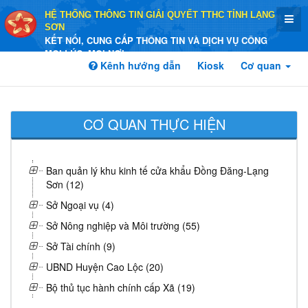
HỆ THỐNG THÔNG TIN GIẢI QUYẾT TTHC TỈNH LẠNG
SƠN
KẾT NỐI, CUNG CẤP THÔNG TIN VÀ DỊCH VỤ CÔNG
MỌI LÚC, MỌI NƠI
Kênh hướng dẫn
Kiosk
Cơ quan
CƠ QUAN THỰC HIỆN
Ban quản lý khu kinh tế cửa khẩu Đồng Đăng-Lạng
Sơn (12)
Sở Ngoại vụ (4)
Sở Nông nghiệp và Môi trường (55)
Sở Tài chính (9)
UBND Huyện Cao Lộc (20)
Bộ thủ tục hành chính cấp Xã (19)