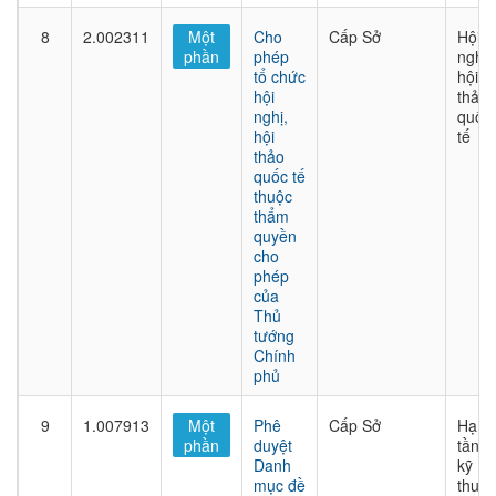
8
2.002311
Một
Cho
Cấp Sở
Hội
phần
phép
nghị,
tổ chức
hội
hội
thảo
nghị,
quốc
hội
tế
thảo
quốc tế
thuộc
thẩm
quyền
cho
phép
của
Thủ
tướng
Chính
phủ
9
1.007913
Một
Phê
Cấp Sở
Hạ
phần
duyệt
tầng
Danh
kỹ
mục đề
thuật