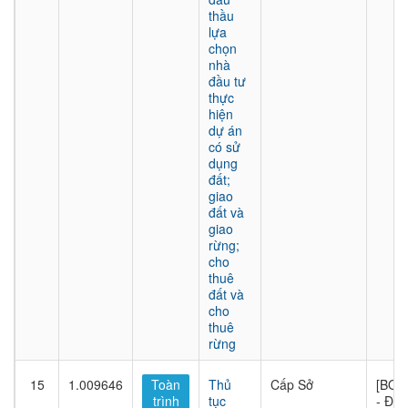
thầu
lựa
chọn
nhà
đầu tư
thực
hiện
dự án
có sử
dụng
đất;
giao
đất và
giao
rừng;
cho
thuê
đất và
cho
thuê
rừng
15
1.009646
Toàn
Thủ
Cấp Sở
[BQL
trình
tục
- Đầu