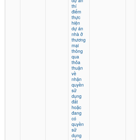
dự án
thí
điểm
thực
hiện
dự án
nhà ở
thương
mại
thông
qua
thỏa
thuận
về
nhận
quyền
sử
dụng
đất
hoặc
đang
có
quyền
sử
dụng