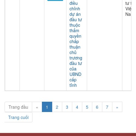
điều
tư tại
chỉnh
Việt
dự án
Nam
đầu tư
thuộc
thẩm
quyền
chấp
thuận
chủ
trương
đầu tư
của
UBND
cấp
tỉnh
Trang đầu
«
1
2
3
4
5
6
7
»
Trang cuối