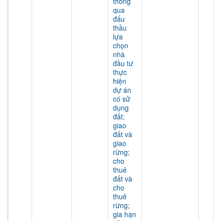
thông
qua
đấu
thầu
lựa
chọn
nhà
đầu tư
thực
hiện
dự án
có sử
dụng
đất;
giao
đất và
giao
rừng;
cho
thuê
đất và
cho
thuê
rừng;
gia hạn