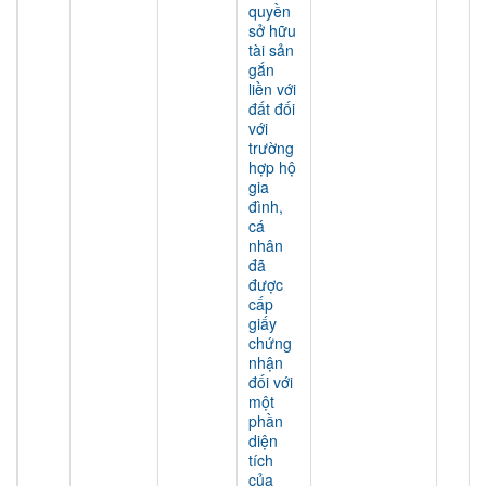
quyền
sở hữu
tài sản
gắn
liền với
đất đối
với
trường
hợp hộ
gia
đình,
cá
nhân
đã
được
cấp
giấy
chứng
nhận
đối với
một
phần
diện
tích
của