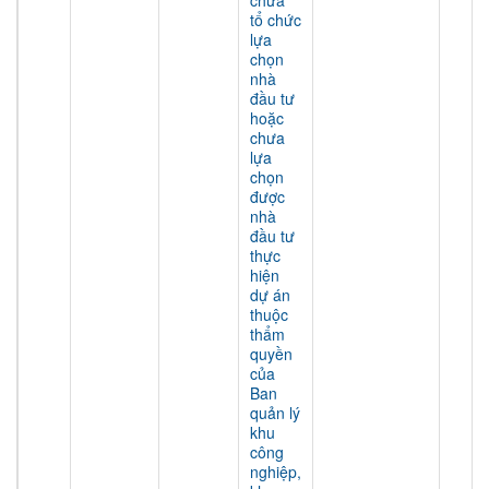
chưa
tổ chức
lựa
chọn
nhà
đầu tư
hoặc
chưa
lựa
chọn
được
nhà
đầu tư
thực
hiện
dự án
thuộc
thẩm
quyền
của
Ban
quản lý
khu
công
nghiệp,