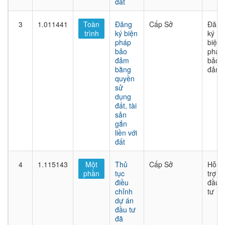
đất
3
1.011441
Toàn
Đăng
Cấp Sở
Đăng
trình
ký biện
ký
pháp
biện
bảo
pháp
đảm
bảo
bằng
đảm
quyền
sử
dụng
đất, tài
sản
gắn
liền với
đất
4
1.115143
Một
Thủ
Cấp Sở
Hỗ
phần
tục
trợ
điều
đầu
chỉnh
tư
dự án
đầu tư
đã