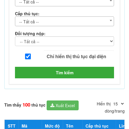
-- Tất cả --
Cấp thủ tục:
-- Tất cả --
Đối tượng nộp:
Tìm kiếm
Hiển thị
100
Tìm thấy
thủ tục
Xuất Excel
dòng/trang
STT
Mã
Mức độ
Tên
Cấp thủ tục
Lĩnh