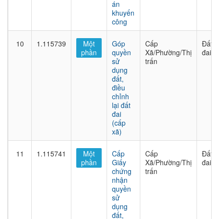
án
khuyến
công
10
1.115739
Một
Góp
Cấp
Đất
phần
quyền
Xã/Phường/Thị
đai
sử
trấn
dụng
đất,
điều
chỉnh
lại đất
đai
(cấp
xã)
11
1.115741
Một
Cấp
Cấp
Đất
phần
Giấy
Xã/Phường/Thị
đai
chứng
trấn
nhận
quyền
sử
dụng
đất,