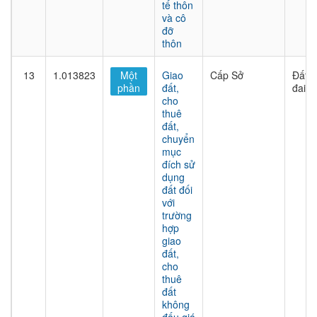
tế thôn
và cô
đỡ
thôn
13
1.013823
Một
Giao
Cấp Sở
Đất
phần
đất,
đai
cho
thuê
đất,
chuyển
mục
đích sử
dụng
đất đối
với
trường
hợp
giao
đất,
cho
thuê
đất
không