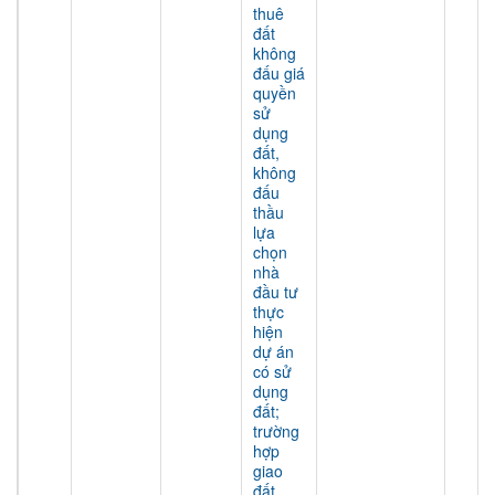
thuê
đất
không
đấu giá
quyền
sử
dụng
đất,
không
đấu
thầu
lựa
chọn
nhà
đầu tư
thực
hiện
dự án
có sử
dụng
đất;
trường
hợp
giao
đất,