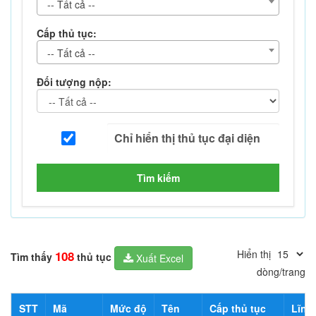
-- Tất cả --
Cấp thủ tục:
-- Tất cả --
Đối tượng nộp:
Tìm kiếm
Hiển thị
108
Tìm thấy
thủ tục
Xuất Excel
dòng/trang
STT
Mã
Mức độ
Tên
Cấp thủ tục
Lĩnh