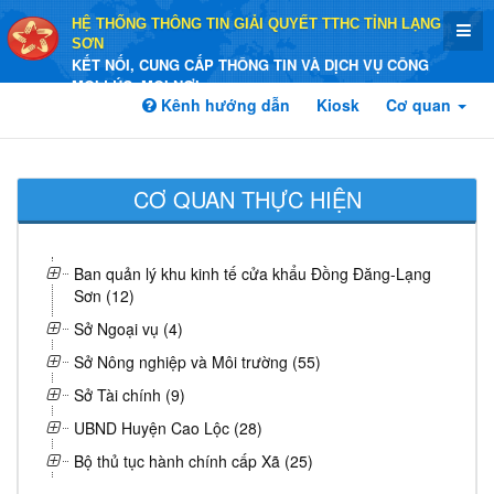
HỆ THỐNG THÔNG TIN GIẢI QUYẾT TTHC TỈNH LẠNG
SƠN
KẾT NỐI, CUNG CẤP THÔNG TIN VÀ DỊCH VỤ CÔNG
MỌI LÚC, MỌI NƠI
Kênh hướng dẫn
Kiosk
Cơ quan
CƠ QUAN THỰC HIỆN
Ban quản lý khu kinh tế cửa khẩu Đồng Đăng-Lạng
Sơn (12)
Sở Ngoại vụ (4)
Sở Nông nghiệp và Môi trường (55)
Sở Tài chính (9)
UBND Huyện Cao Lộc (28)
Bộ thủ tục hành chính cấp Xã (25)