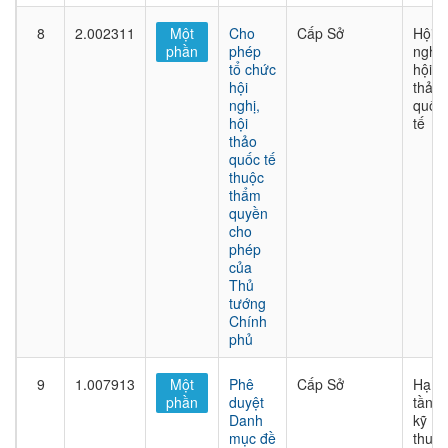
8
2.002311
Một
Cho
Cấp Sở
Hội
phần
phép
nghị,
tổ chức
hội
hội
thảo
nghị,
quốc
hội
tế
thảo
quốc tế
thuộc
thẩm
quyền
cho
phép
của
Thủ
tướng
Chính
phủ
9
1.007913
Một
Phê
Cấp Sở
Hạ
phần
duyệt
tầng
Danh
kỹ
mục đề
thuật