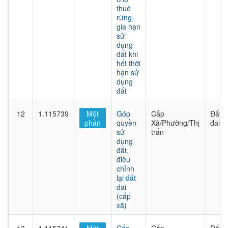
thuê
rừng,
gia hạn
sử
dụng
đất khi
hết thời
hạn sử
dụng
đất
12
1.115739
Một
Góp
Cấp
Đất
phần
quyền
Xã/Phường/Thị
đai
sử
trấn
dụng
đất,
điều
chỉnh
lại đất
đai
(cấp
xã)