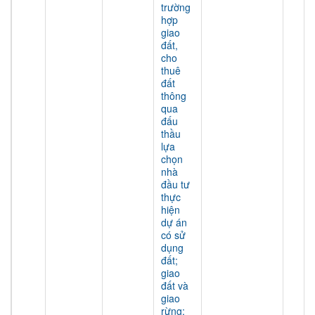
trường
hợp
giao
đất,
cho
thuê
đất
thông
qua
đấu
thầu
lựa
chọn
nhà
đầu tư
thực
hiện
dự án
có sử
dụng
đất;
giao
đất và
giao
rừng;