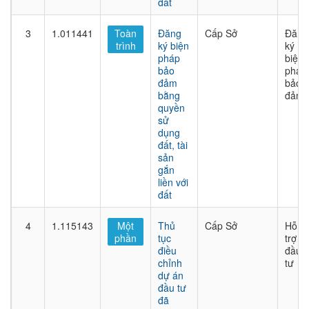
đất
3
1.011441
Toàn
Đăng
Cấp Sở
Đăng
trình
ký biện
ký
pháp
biện
bảo
pháp
đảm
bảo
bằng
đảm
quyền
sử
dụng
đất, tài
sản
gắn
liền với
đất
4
1.115143
Một
Thủ
Cấp Sở
Hỗ
phần
tục
trợ
điều
đầu
chỉnh
tư
dự án
đầu tư
đã