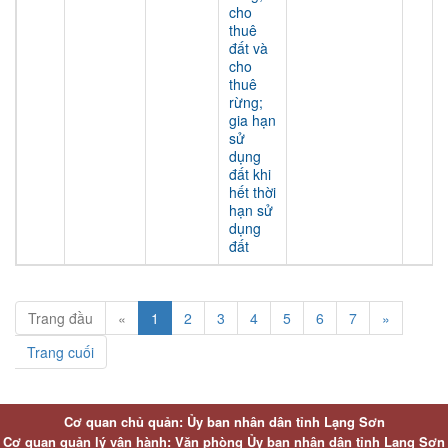
cho
thuê
đất và
cho
thuê
rừng;
gia hạn
sử
dụng
đất khi
hết thời
hạn sử
dụng
đất
Trang đầu
«
1
2
3
4
5
6
7
»
Trang cuối
Cơ quan chủ quản: Ủy ban nhân dân tỉnh Lạng Sơn
Cơ quan quản lý vận hành: Văn phòng Ủy ban nhân dân tỉnh Lạng Sơn