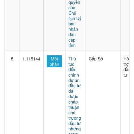
quyền
của
Chủ
tịch Uỷ
ban
nhân
dân
cấp
tỉnh
5
1.115144
Một
Thủ
Cấp Sở
Hỗ
phần
tục
trợ
điều
đầu
chỉnh
tư
dự án
đầu tư
đã
được
chấp
thuận
chủ
trương
đầu tư
nhưng