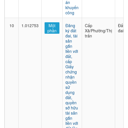
án
khuyến
công
10
1.012753
Một
Đăng
Cấp
Đất
phần
ký đất
Xã/Phường/Thị
đai
đai, tài
trấn
sản
gắn
liền với
đất,
cấp
Giấy
chứng
nhận
quyền
sử
dụng
đất,
quyền
sở hữu
tài sản
gắn
liền với