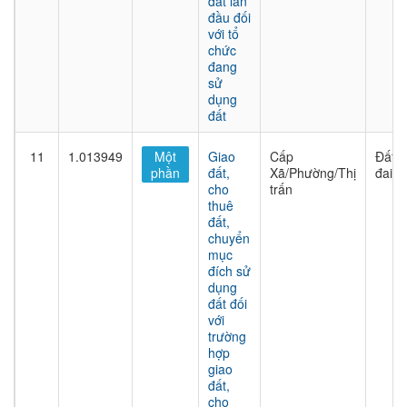
đất lần
đầu đối
với tổ
chức
đang
sử
dụng
đất
11
1.013949
Một
Giao
Cấp
Đất
phần
đất,
Xã/Phường/Thị
đai
cho
trấn
thuê
đất,
chuyển
mục
đích sử
dụng
đất đối
với
trường
hợp
giao
đất,
cho