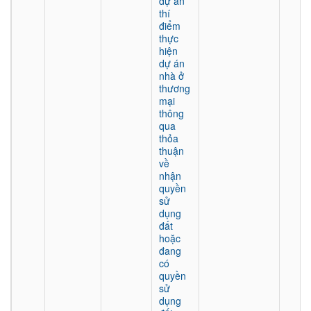
dự án
thí
điểm
thực
hiện
dự án
nhà ở
thương
mại
thông
qua
thỏa
thuận
về
nhận
quyền
sử
dụng
đất
hoặc
đang
có
quyền
sử
dụng