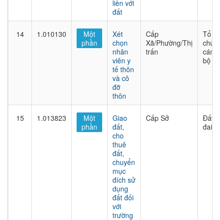
liền với
đất
14
1.010130
Một
Xét
Cấp
Tổ
phần
chọn
Xã/Phường/Thị
chức
nhân
trấn
cán
viên y
bộ
tế thôn
và cô
đỡ
thôn
15
1.013823
Một
Giao
Cấp Sở
Đất
phần
đất,
đai
cho
thuê
đất,
chuyển
mục
đích sử
dụng
đất đối
với
trường