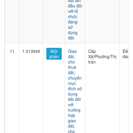
đất lần
đầu đối
với tổ
chức
đang
sử
dụng
đất
11
1.013949
Một
Giao
Cấp
Đất
phần
đất,
Xã/Phường/Thị
đai
cho
trấn
thuê
đất,
chuyển
mục
đích sử
dụng
đất đối
với
trường
hợp
giao
đất,
cho