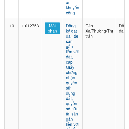
án
khuyến
công
10
1.012753
Một
Đăng
Cấp
Đất
phần
ký đất
Xã/Phường/Thị
đai
đai, tài
trấn
sản
gắn
liền với
đất,
cấp
Giấy
chứng
nhận
quyền
sử
dụng
đất,
quyền
sở hữu
tài sản
gắn
liền với