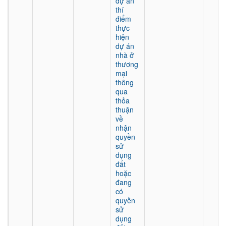
dự án
thí
điểm
thực
hiện
dự án
nhà ở
thương
mại
thông
qua
thỏa
thuận
về
nhận
quyền
sử
dụng
đất
hoặc
đang
có
quyền
sử
dụng