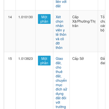
liền với
đất
14
1.010130
Một
Xét
Cấp
Tổ
phần
chọn
Xã/Phường/Thị
chức
nhân
trấn
cán
viên y
bộ
tế thôn
và cô
đỡ
thôn
15
1.013823
Một
Giao
Cấp Sở
Đất
phần
đất,
đai
cho
thuê
đất,
chuyển
mục
đích sử
dụng
đất đối
với
trường