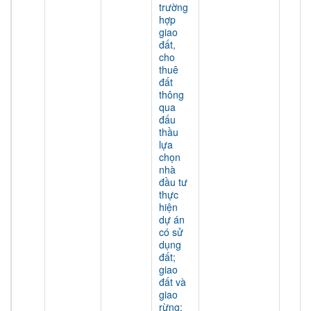
trường
hợp
giao
đất,
cho
thuê
đất
thông
qua
đấu
thầu
lựa
chọn
nhà
đầu tư
thực
hiện
dự án
có sử
dụng
đất;
giao
đất và
giao
rừng;