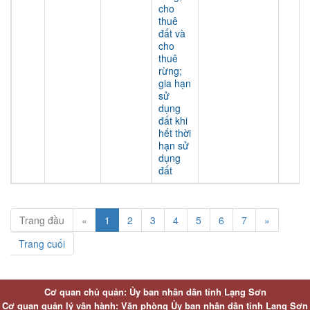
cho
thuê
đất và
cho
thuê
rừng;
gia hạn
sử
dụng
đất khi
hết thời
hạn sử
dụng
đất
Trang đầu
«
1
2
3
4
5
6
7
»
Trang cuối
Cơ quan chủ quản: Ủy ban nhân dân tỉnh Lạng Sơn
Cơ quan quản lý vận hành: Văn phòng Ủy ban nhân dân tỉnh Lạng Sơn