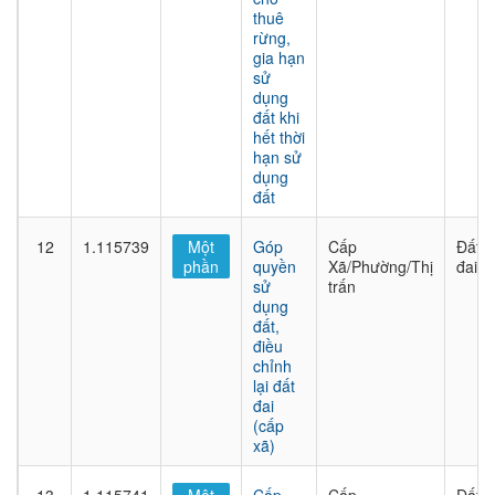
thuê
rừng,
gia hạn
sử
dụng
đất khi
hết thời
hạn sử
dụng
đất
12
1.115739
Một
Góp
Cấp
Đất
phần
quyền
Xã/Phường/Thị
đai
sử
trấn
dụng
đất,
điều
chỉnh
lại đất
đai
(cấp
xã)