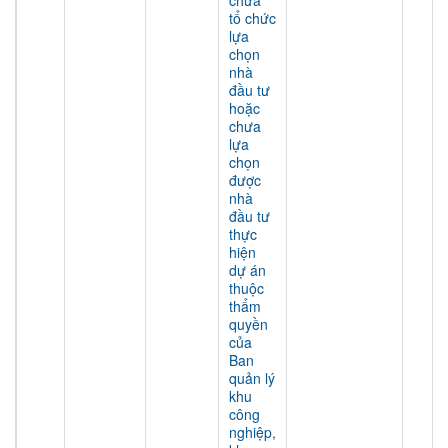
chưa
tổ chức
lựa
chọn
nhà
đầu tư
hoặc
chưa
lựa
chọn
được
nhà
đầu tư
thực
hiện
dự án
thuộc
thẩm
quyền
của
Ban
quản lý
khu
công
nghiệp,