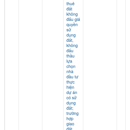
thuê
đất
không
đấu giá
quyền
sử
dụng
đất,
không
đấu
thầu
lựa
chọn
nhà
đầu tư
thực
hiện
dự án
có sử
dụng
đất;
trường
hợp
giao
đất,