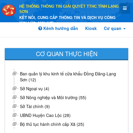
HỆ THỐNG THÔNG TIN GIẢI QUYẾT TTHC TỈNH LẠNG
SƠN
KẾT NỐI, CUNG CẤP THÔNG TIN VÀ DỊCH VỤ CÔNG
MỌI LÚC, MỌI NƠI
Kênh hướng dẫn
Kiosk
Cơ quan
CƠ QUAN THỰC HIỆN
Ban quản lý khu kinh tế cửa khẩu Đồng Đăng-Lạng
Sơn (12)
Sở Ngoại vụ (4)
Sở Nông nghiệp và Môi trường (55)
Sở Tài chính (9)
UBND Huyện Cao Lộc (28)
Bộ thủ tục hành chính cấp Xã (25)