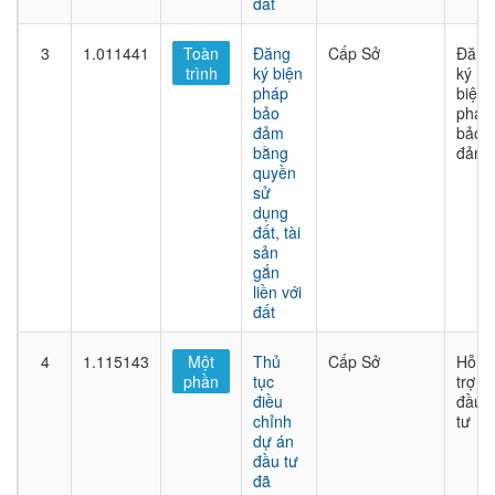
đất
3
1.011441
Toàn
Đăng
Cấp Sở
Đăng
trình
ký biện
ký
pháp
biện
bảo
pháp
đảm
bảo
bằng
đảm
quyền
sử
dụng
đất, tài
sản
gắn
liền với
đất
4
1.115143
Một
Thủ
Cấp Sở
Hỗ
phần
tục
trợ
điều
đầu
chỉnh
tư
dự án
đầu tư
đã