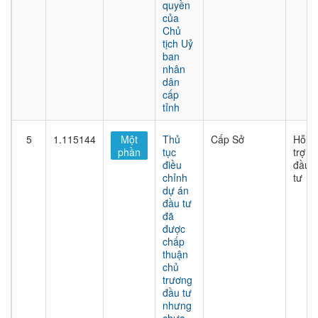
quyền
của
Chủ
tịch Uỷ
ban
nhân
dân
cấp
tỉnh
5
1.115144
Một
Thủ
Cấp Sở
Hỗ
phần
tục
trợ
điều
đầu
chỉnh
tư
dự án
đầu tư
đã
được
chấp
thuận
chủ
trương
đầu tư
nhưng