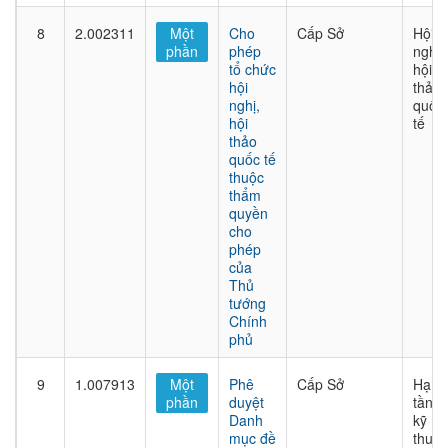
8
2.002311
Một
Cho
Cấp Sở
Hội
phần
phép
nghị,
tổ chức
hội
hội
thảo
nghị,
quốc
hội
tế
thảo
quốc tế
thuộc
thẩm
quyền
cho
phép
của
Thủ
tướng
Chính
phủ
9
1.007913
Một
Phê
Cấp Sở
Hạ
phần
duyệt
tầng
Danh
kỹ
mục đề
thuật