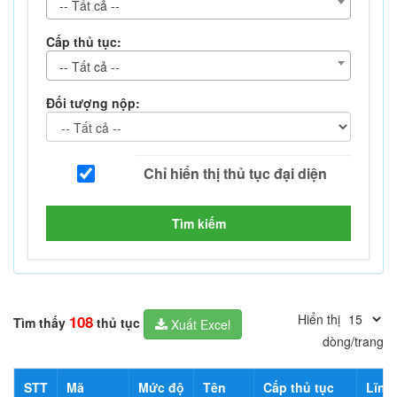
-- Tất cả --
Cấp thủ tục:
-- Tất cả --
Đối tượng nộp:
Tìm kiếm
Hiển thị
108
Tìm thấy
thủ tục
Xuất Excel
dòng/trang
STT
Mã
Mức độ
Tên
Cấp thủ tục
Lĩnh