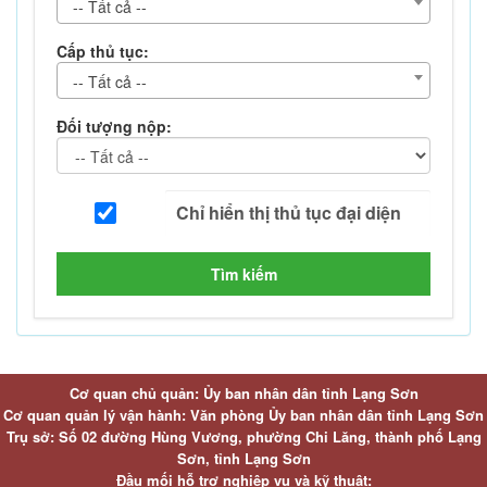
-- Tất cả --
Cấp thủ tục:
-- Tất cả --
Đối tượng nộp:
Tìm kiếm
Cơ quan chủ quản: Ủy ban nhân dân tỉnh Lạng Sơn
Cơ quan quản lý vận hành: Văn phòng Ủy ban nhân dân tỉnh Lạng Sơn
Trụ sở: Số 02 đường Hùng Vương, phường Chi Lăng, thành phố Lạng
Sơn, tỉnh Lạng Sơn
Đầu mối hỗ trợ nghiệp vụ và kỹ thuật: