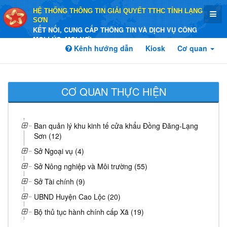
HỆ THỐNG THÔNG TIN GIẢI QUYẾT TTHC TỈNH LẠNG
SƠN
KẾT NỐI, CUNG CẤP THÔNG TIN VÀ DỊCH VỤ CÔNG
MỌI LÚC, MỌI NƠI
Kênh hướng dẫn
Kiosk
Cơ quan
CƠ QUAN THỰC HIỆN
Ban quản lý khu kinh tế cửa khẩu Đồng Đăng-Lạng
Sơn (12)
Sở Ngoại vụ (4)
Sở Nông nghiệp và Môi trường (55)
Sở Tài chính (9)
UBND Huyện Cao Lộc (20)
Bộ thủ tục hành chính cấp Xã (19)