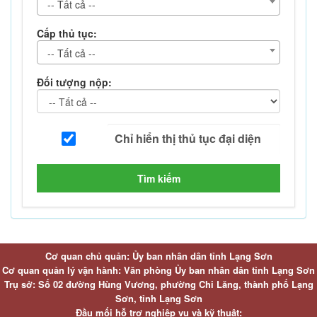
-- Tất cả --
Cấp thủ tục:
-- Tất cả --
Đối tượng nộp:
Tìm kiếm
Cơ quan chủ quản: Ủy ban nhân dân tỉnh Lạng Sơn
Cơ quan quản lý vận hành: Văn phòng Ủy ban nhân dân tỉnh Lạng Sơn
Trụ sở: Số 02 đường Hùng Vương, phường Chi Lăng, thành phố Lạng
Sơn, tỉnh Lạng Sơn
Đầu mối hỗ trợ nghiệp vụ và kỹ thuật: