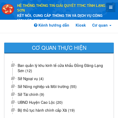
HỆ THỐNG THÔNG TIN GIẢI QUYẾT TTHC TỈNH LẠNG
SƠN
KẾT NỐI, CUNG CẤP THÔNG TIN VÀ DỊCH VỤ CÔNG
MỌI LÚC, MỌI NƠI
Kênh hướng dẫn
Kiosk
Cơ quan
CƠ QUAN THỰC HIỆN
Ban quản lý khu kinh tế cửa khẩu Đồng Đăng-Lạng
Sơn (12)
Sở Ngoại vụ (4)
Sở Nông nghiệp và Môi trường (55)
Sở Tài chính (9)
UBND Huyện Cao Lộc (20)
Bộ thủ tục hành chính cấp Xã (19)