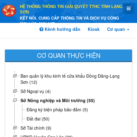
HỆ THỐNG THÔNG TIN GIẢI QUYẾT TTHC TỈNH LẠNG
SƠN
KẾT NỐI, CUNG CẤP THÔNG TIN VÀ DỊCH VỤ CÔNG
MỌI LÚC, MỌI NƠI
Kênh hướng dẫn
Kiosk
Cơ quan
CƠ QUAN THỰC HIỆN
Ban quản lý khu kinh tế cửa khẩu Đồng Đăng-Lạng
Sơn (12)
Sở Ngoại vụ (4)
Sở Nông nghiệp và Môi trường (55)
Đăng ký biện pháp bảo đảm (5)
Đất đai (50)
Sở Tài chính (9)