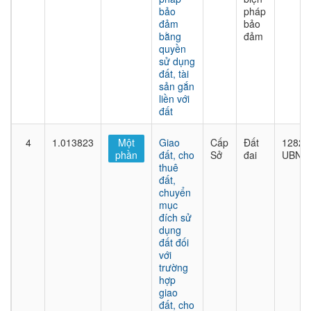
bảo
pháp
đảm
bảo
bằng
đảm
quyền
sử dụng
đất, tài
sản gắn
liền với
đất
4
1.013823
Một
Giao
Cấp
Đất
1282/
phần
đất, cho
Sở
đai
UBND
thuê
đất,
chuyển
mục
đích sử
dụng
đất đối
với
trường
hợp
giao
đất, cho