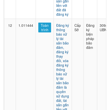
sản gắn
liền với
đất đã
đăng ký
12
1.011444
Toàn
Đăng ký
Cấp
Đăng
309/Q
trình
thông
Sở
ký
UBND
báo xử
biện
lý tài
pháp
sản bảo
bảo
đảm,
đảm
đăng ký
thay
đổi, xóa
đăng ký
thông
báo xử
lý tài
sản bảo
đảm là
quyền
sử dụng
đất, tài
sản gắn
liền với