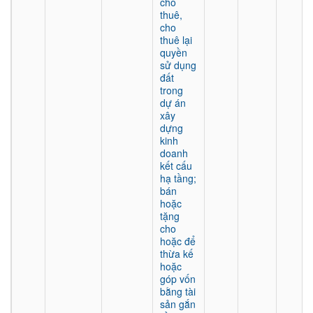
cho
thuê,
cho
thuê lại
quyền
sử dụng
đất
trong
dự án
xây
dựng
kinh
doanh
kết cấu
hạ tầng;
bán
hoặc
tặng
cho
hoặc để
thừa kế
hoặc
góp vốn
bằng tài
sản gắn