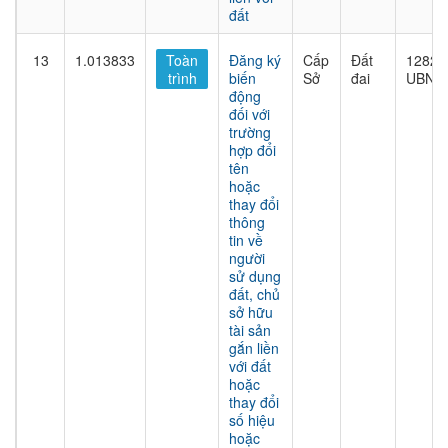
đất
13
1.013833
Toàn
Đăng ký
Cấp
Đất
1282/
trình
biến
Sở
đai
UBND
động
đối với
trường
hợp đổi
tên
hoặc
thay đổi
thông
tin về
người
sử dụng
đất, chủ
sở hữu
tài sản
gắn liền
với đất
hoặc
thay đổi
số hiệu
hoặc