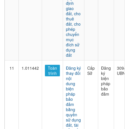
định
giao
đất, cho
thuê
đất, cho
phép
chuyển
mục
đích sử
dụng
đất
11
1.011442
Toàn
Đăng ký
Cấp
Đăng
309/Q
trình
thay đổi
Sở
ký
UBND
nội
biện
dung
pháp
biện
bảo
pháp
đảm
bảo
đảm
bằng
quyền
sử dụng
đất, tài