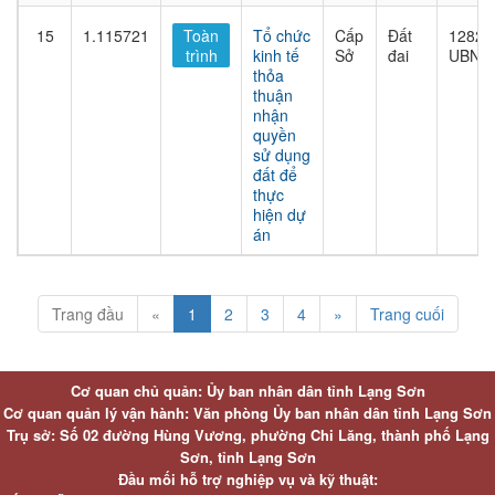
15
1.115721
Toàn
Tổ chức
Cấp
Đất
1282/
trình
kinh tế
Sở
đai
UBND
thỏa
thuận
nhận
quyền
sử dụng
đất để
thực
hiện dự
án
Trang đầu
«
1
2
3
4
»
Trang cuối
Cơ quan chủ quản: Ủy ban nhân dân tỉnh Lạng Sơn
Cơ quan quản lý vận hành: Văn phòng Ủy ban nhân dân tỉnh Lạng Sơn
Trụ sở: Số 02 đường Hùng Vương, phường Chi Lăng, thành phố Lạng
Sơn, tỉnh Lạng Sơn
Đầu mối hỗ trợ nghiệp vụ và kỹ thuật: