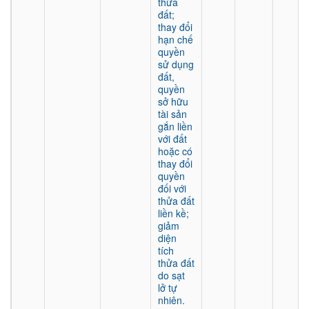
thửa
đất;
thay đổi
hạn chế
quyền
sử dụng
đất,
quyền
sở hữu
tài sản
gắn liền
với đất
hoặc có
thay đổi
quyền
đối với
thửa đất
liền kề;
giảm
diện
tích
thửa đất
do sạt
lở tự
nhiên.