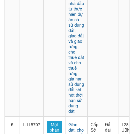
nhà đầu
tư thực
hiện dự
án có
sử dụng
đất;
giao đất
và giao
rừng;
cho
thuê đất
và cho
thuê
rừng;
gia hạn
sử dụng
đất khi
hết thời
hạn sử
dụng
đất
5
1.115707
Một
Giao
Cấp
Đất
1282/
phần
đất, cho
Sở
đai
UBND