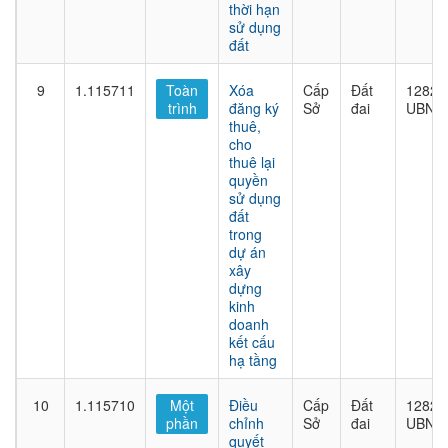
thời hạn
sử dụng
đất
9
1.115711
Toàn
Xóa
Cấp
Đất
1282/
trình
đăng ký
Sở
đai
UBND
thuê,
cho
thuê lại
quyền
sử dụng
đất
trong
dự án
xây
dựng
kinh
doanh
kết cấu
hạ tầng
10
1.115710
Một
Điều
Cấp
Đất
1282/
phần
chỉnh
Sở
đai
UBND
quyết