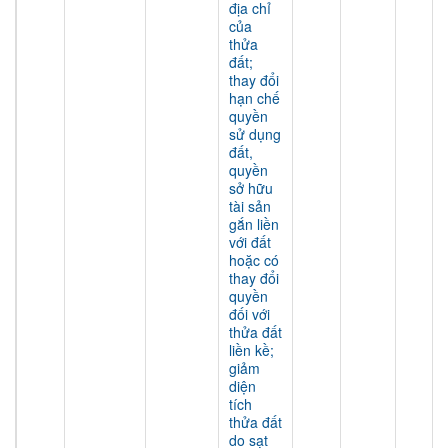
địa chỉ
của
thửa
đất;
thay đổi
hạn chế
quyền
sử dụng
đất,
quyền
sở hữu
tài sản
gắn liền
với đất
hoặc có
thay đổi
quyền
đối với
thửa đất
liền kề;
giảm
diện
tích
thửa đất
do sạt