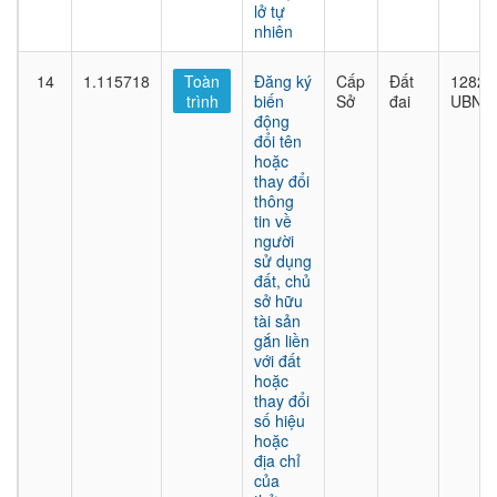
lở tự
nhiên
14
1.115718
Toàn
Đăng ký
Cấp
Đất
1282/
trình
biến
Sở
đai
UBND
động
đổi tên
hoặc
thay đổi
thông
tin về
người
sử dụng
đất, chủ
sở hữu
tài sản
gắn liền
với đất
hoặc
thay đổi
số hiệu
hoặc
địa chỉ
của