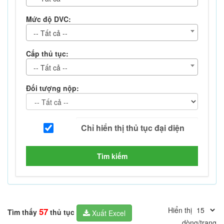
Mức độ DVC:
-- Tất cả --
Cấp thủ tục:
-- Tất cả --
Đối tượng nộp:
Tìm kiếm
Hiển thị
57
Tìm thấy
thủ tục
Xuất Excel
dòng/trang