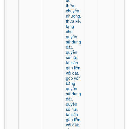
đổi
thửa;
chuyển
nhượng,
thừa kế,
tặng
cho
quyền
sử dụng
đất,
quyền
sở hữu
tài sản
gắn liền
với đất,
góp vốn
bằng
quyền
sử dụng
đất,
quyền
sở hữu
tài sản
gắn liền
với đất;