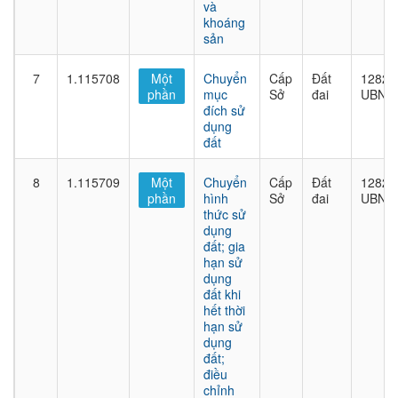
và
khoáng
sản
7
1.115708
Một
Chuyển
Cấp
Đất
1282/
phần
mục
Sở
đai
UBND
đích sử
dụng
đất
8
1.115709
Một
Chuyển
Cấp
Đất
1282/
phần
hình
Sở
đai
UBND
thức sử
dụng
đất; gia
hạn sử
dụng
đất khi
hết thời
hạn sử
dụng
đất;
điều
chỉnh