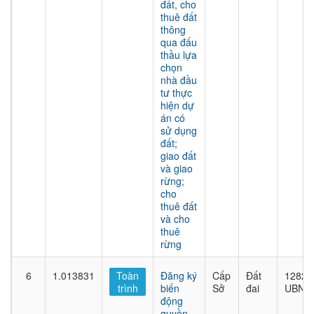
đất, cho
thuê đất
thông
qua đấu
thầu lựa
chọn
nhà đầu
tư thực
hiện dự
án có
sử dụng
đất;
giao đất
và giao
rừng;
cho
thuê đất
và cho
thuê
rừng
6
1.013831
Toàn
Đăng ký
Cấp
Đất
1282/
trình
biến
Sở
đai
UBND
động
quyền