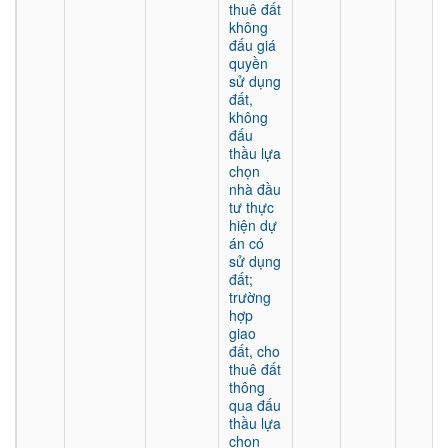
thuê đất
không
đấu giá
quyền
sử dụng
đất,
không
đấu
thầu lựa
chọn
nhà đầu
tư thực
hiện dự
án có
sử dụng
đất;
trường
hợp
giao
đất, cho
thuê đất
thông
qua đấu
thầu lựa
chọn