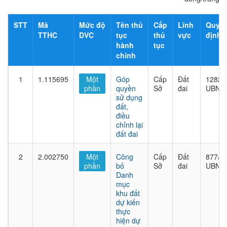
STT
Mã
Mức độ
Tên thủ
Cấp
Lĩnh
Quyết
TTHC
DVC
tục
thủ
vực
định
hành
tục
chính
1
1.115695
Một
Góp
Cấp
Đất
1282/
phần
quyền
Sở
đai
UBND
sử dụng
đất,
điều
chỉnh lại
đất đai
2
2.002750
Một
Công
Cấp
Đất
877/Q
phần
bố
Sở
đai
UBND
Danh
mục
khu đất
dự kiến
thực
hiện dự