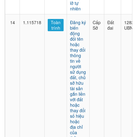
lở tự
nhiên
14
1.115718
Toàn
Đăng ký
Cấp
Đất
1282/
trình
biến
Sở
đai
UBND
động
đổi tên
hoặc
thay đổi
thông
tin về
người
sử dụng
đất, chủ
sở hữu
tài sản
gắn liền
với đất
hoặc
thay đổi
số hiệu
hoặc
địa chỉ
của