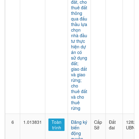
đất, cho
thuê đất
thông
qua đấu
thầu lựa
chọn
nhà đầu
tư thực
hiện dự
án có
sử dụng
đất;
giao đất
và giao
rừng;
cho
thuê đất
và cho
thuê
rừng
6
1.013831
Toàn
Đăng ký
Cấp
Đất
1282/
trình
biến
Sở
đai
UBND
động
quyền