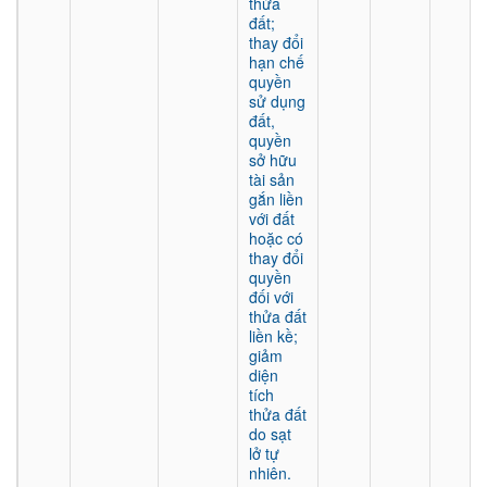
thửa
đất;
thay đổi
hạn chế
quyền
sử dụng
đất,
quyền
sở hữu
tài sản
gắn liền
với đất
hoặc có
thay đổi
quyền
đối với
thửa đất
liền kề;
giảm
diện
tích
thửa đất
do sạt
lở tự
nhiên.