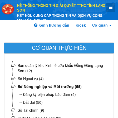
HỆ THỐNG THÔNG TIN GIẢI QUYẾT TTHC TỈNH LẠNG
SƠN
KẾT NỐI, CUNG CẤP THÔNG TIN VÀ DỊCH VỤ CÔNG
MỌI LÚC, MỌI NƠI
Kênh hướng dẫn
Kiosk
Cơ quan
CƠ QUAN THỰC HIỆN
Ban quản lý khu kinh tế cửa khẩu Đồng Đăng-Lạng
Sơn (12)
Sở Ngoại vụ (4)
Sở Nông nghiệp và Môi trường (55)
Đăng ký biện pháp bảo đảm (5)
Đất đai (50)
Sở Tài chính (9)