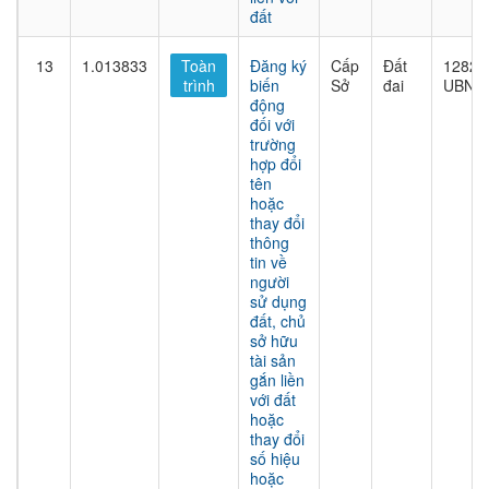
đất
13
1.013833
Toàn
Đăng ký
Cấp
Đất
1282/
trình
biến
Sở
đai
UBND
động
đối với
trường
hợp đổi
tên
hoặc
thay đổi
thông
tin về
người
sử dụng
đất, chủ
sở hữu
tài sản
gắn liền
với đất
hoặc
thay đổi
số hiệu
hoặc