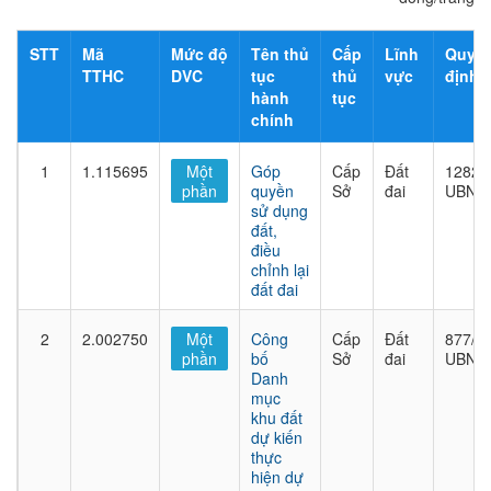
STT
Mã
Mức độ
Tên thủ
Cấp
Lĩnh
Quyết
TTHC
DVC
tục
thủ
vực
định
hành
tục
chính
1
1.115695
Một
Góp
Cấp
Đất
1282/
phần
quyền
Sở
đai
UBND
sử dụng
đất,
điều
chỉnh lại
đất đai
2
2.002750
Một
Công
Cấp
Đất
877/Q
phần
bố
Sở
đai
UBND
Danh
mục
khu đất
dự kiến
thực
hiện dự