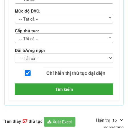
Mức độ DVC:
-- Tất cả --
Cấp thủ tục:
-- Tất cả --
Đối tượng nộp:
Tìm kiếm
Hiển thị
57
Tìm thấy
thủ tục
Xuất Excel
dòng/trang