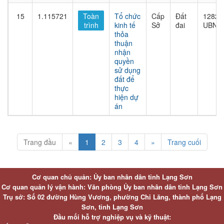
15
1.115721
Toàn
Tổ chức
Cấp
Đất
1282/
trình
kinh tế
Sở
đai
UBND
thỏa
thuận
nhận
quyền
sử dụng
đất để
thực
hiện dự
án
Trang đầu
«
1
2
3
4
»
Trang cuối
Cơ quan chủ quản: Ủy ban nhân dân tỉnh Lạng Sơn
Cơ quan quản lý vận hành: Văn phòng Ủy ban nhân dân tỉnh Lạng Sơn
Trụ sở: Số 02 đường Hùng Vương, phường Chi Lăng, thành phố Lạng
Sơn, tỉnh Lạng Sơn
Đầu mối hỗ trợ nghiệp vụ và kỹ thuật: