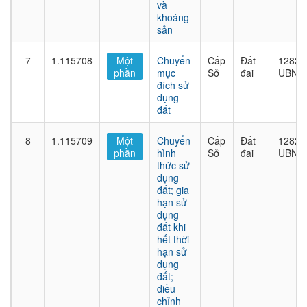
và
khoáng
sản
7
1.115708
Một
Chuyển
Cấp
Đất
1282/
phần
mục
Sở
đai
UBND
đích sử
dụng
đất
8
1.115709
Một
Chuyển
Cấp
Đất
1282/
phần
hình
Sở
đai
UBND
thức sử
dụng
đất; gia
hạn sử
dụng
đất khi
hết thời
hạn sử
dụng
đất;
điều
chỉnh