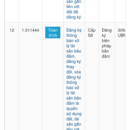
sản gắn
liền với
đất đã
đăng ký
12
1.011444
Toàn
Đăng ký
Cấp
Đăng
309/Q
trình
thông
Sở
ký
UBND
báo xử
biện
lý tài
pháp
sản bảo
bảo
đảm,
đảm
đăng ký
thay
đổi, xóa
đăng ký
thông
báo xử
lý tài
sản bảo
đảm là
quyền
sử dụng
đất, tài
sản gắn
liền với