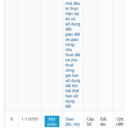
nhà đầu
tư thực
hiện dự
án có
sử dụng
đất;
giao đất
và giao
rừng;
cho
thuê đất
và cho
thuê
rừng;
gia hạn
sử dụng
đất khi
hết thời
hạn sử
dụng
đất
5
1.115707
Một
Giao
Cấp
Đất
1282/
phần
đất, cho
Sở
đai
UBND