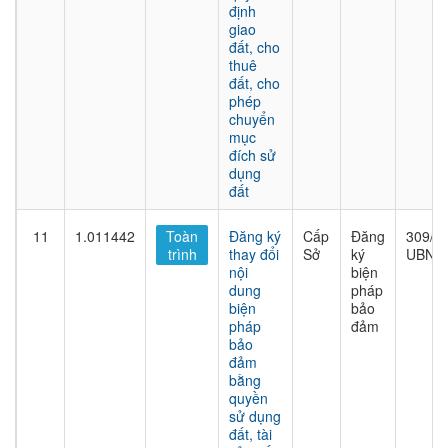
định
giao
đất, cho
thuê
đất, cho
phép
chuyển
mục
đích sử
dụng
đất
11
1.011442
Toàn
Đăng ký
Cấp
Đăng
309/Q
trình
thay đổi
Sở
ký
UBND
nội
biện
dung
pháp
biện
bảo
pháp
đảm
bảo
đảm
bằng
quyền
sử dụng
đất, tài