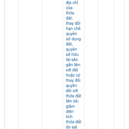
địa chỉ
của
thửa
đất;
thay đổi
hạn chế
quyền
sử dụng
đất,
quyền
sở hữu
tài sản
gắn liền
với đất
hoặc có
thay đổi
quyền
đối với
thửa đất
liền kề;
giảm
diện
tích
thửa đất
do sạt