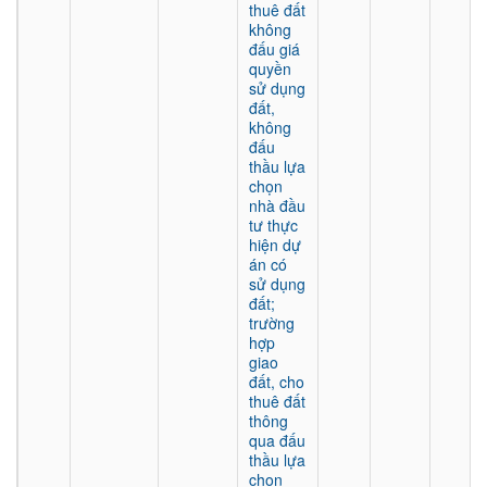
thuê đất
không
đấu giá
quyền
sử dụng
đất,
không
đấu
thầu lựa
chọn
nhà đầu
tư thực
hiện dự
án có
sử dụng
đất;
trường
hợp
giao
đất, cho
thuê đất
thông
qua đấu
thầu lựa
chọn