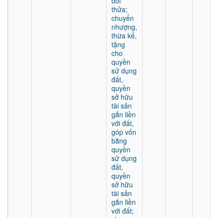
đổi
thửa;
chuyển
nhượng,
thừa kế,
tặng
cho
quyền
sử dụng
đất,
quyền
sở hữu
tài sản
gắn liền
với đất,
góp vốn
bằng
quyền
sử dụng
đất,
quyền
sở hữu
tài sản
gắn liền
với đất;