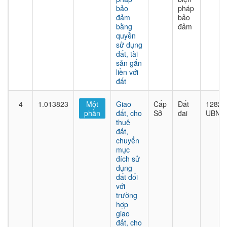
bảo
pháp
đảm
bảo
bằng
đảm
quyền
sử dụng
đất, tài
sản gắn
liền với
đất
4
1.013823
Một
Giao
Cấp
Đất
1282/
phần
đất, cho
Sở
đai
UBND
thuê
đất,
chuyển
mục
đích sử
dụng
đất đối
với
trường
hợp
giao
đất, cho