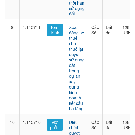
thời hạn
sử dụng
đất
9
1.115711
Toàn
Xóa
Cấp
Đất
1282/
trình
đăng ký
Sở
đai
UBND
thuê,
cho
thuê lại
quyền
sử dụng
đất
trong
dự án
xây
dựng
kinh
doanh
kết cấu
hạ tầng
10
1.115710
Một
Điều
Cấp
Đất
1282/
phần
chỉnh
Sở
đai
UBND
quyết