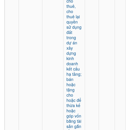
cho
thuê,
cho
thuê lại
quyền
sử dụng
đất
trong
dự án
xây
dựng
kinh
doanh
kết cấu
hạ tầng;
bán
hoặc
tặng
cho
hoặc để
thừa kế
hoặc
góp vốn
bằng tài
sản gắn