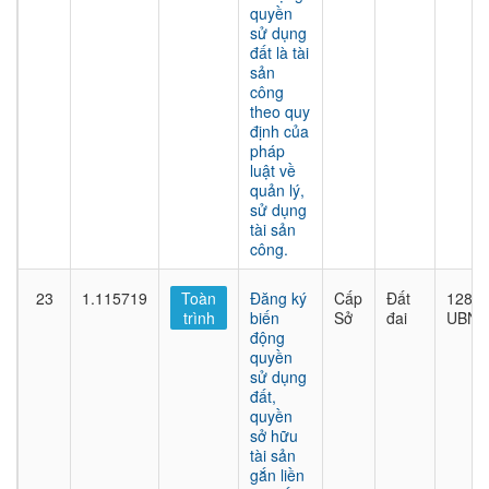
quyền
sử dụng
đất là tài
sản
công
theo quy
định của
pháp
luật về
quản lý,
sử dụng
tài sản
công.
23
1.115719
Toàn
Đăng ký
Cấp
Đất
1282/
trình
biến
Sở
đai
UBND
động
quyền
sử dụng
đất,
quyền
sở hữu
tài sản
gắn liền