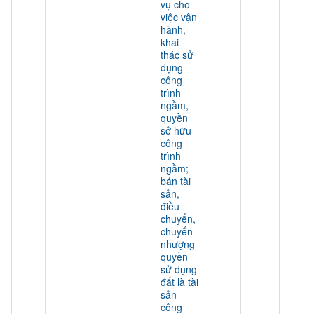
vụ cho
việc vận
hành,
khai
thác sử
dụng
công
trình
ngầm,
quyền
sở hữu
công
trình
ngầm;
bán tài
sản,
điều
chuyển,
chuyển
nhượng
quyền
sử dụng
đất là tài
sản
công