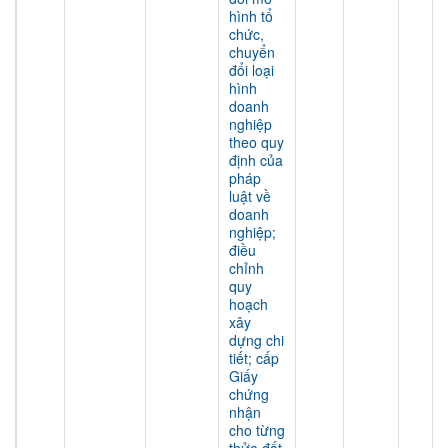
hình tổ
chức,
chuyển
đổi loại
hình
doanh
nghiệp
theo quy
định của
pháp
luật về
doanh
nghiệp;
điều
chỉnh
quy
hoạch
xây
dựng chi
tiết; cấp
Giấy
chứng
nhận
cho từng