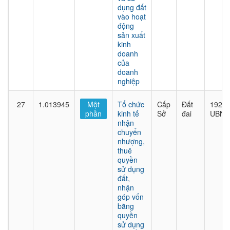
dụng đất
vào hoạt
động
sản xuất
kinh
doanh
của
doanh
nghiệp
27
1.013945
Một
Tổ chức
Cấp
Đất
1925/
phần
kinh tế
Sở
đai
UBND
nhận
chuyển
nhượng,
thuê
quyền
sử dụng
đất,
nhận
góp vốn
bằng
quyền
sử dụng