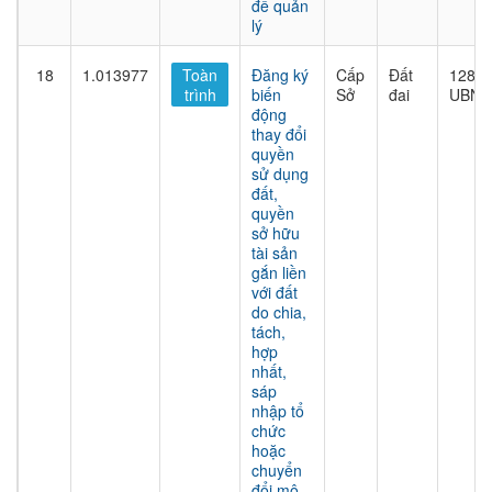
để quản
lý
18
1.013977
Toàn
Đăng ký
Cấp
Đất
1282/
trình
biến
Sở
đai
UBND
động
thay đổi
quyền
sử dụng
đất,
quyền
sở hữu
tài sản
gắn liền
với đất
do chia,
tách,
hợp
nhất,
sáp
nhập tổ
chức
hoặc
chuyển
đổi mô