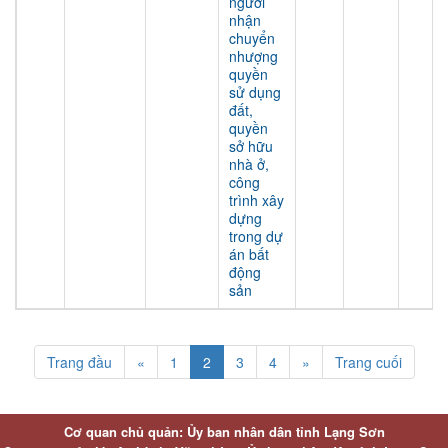
người
nhận
chuyển
nhượng
quyền
sử dụng
đất,
quyền
sở hữu
nhà ở,
công
trình xây
dựng
trong dự
án bất
động
sản
Trang đầu
«
1
2
3
4
»
Trang cuối
Cơ quan chủ quản: Ủy ban nhân dân tỉnh Lạng Sơn