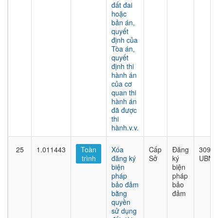
đất đai
hoặc
bản án,
quyết
định của
Tòa án,
quyết
định thi
hành án
của cơ
quan thi
hành án
đã được
thi
hành.v.v.
25
1.011443
Toàn
Xóa
Cấp
Đăng
309/Q
trình
đăng ký
Sở
ký
UBND
biện
biện
pháp
pháp
bảo đảm
bảo
bằng
đảm
quyền
sử dụng