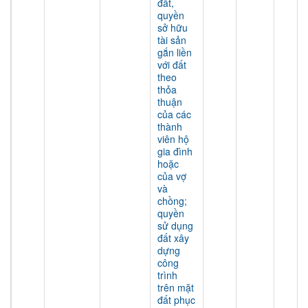
đất,
quyền
sở hữu
tài sản
gắn liền
với đất
theo
thỏa
thuận
của các
thành
viên hộ
gia đình
hoặc
của vợ
và
chồng;
quyền
sử dụng
đất xây
dựng
công
trình
trên mặt
đất phục