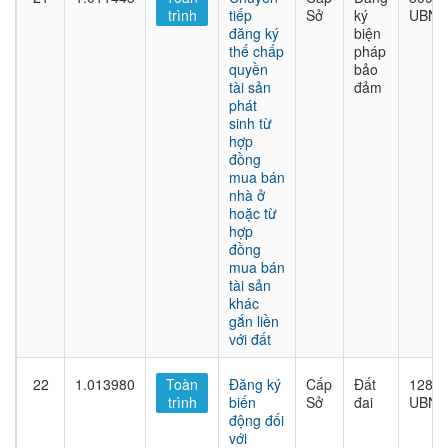
trình
tiếp
Sở
ký
UBND
đăng ký
biện
thế chấp
pháp
quyền
bảo
tài sản
đảm
phát
sinh từ
hợp
đồng
mua bán
nhà ở
hoặc từ
hợp
đồng
mua bán
tài sản
khác
gắn liền
với đất
22
1.013980
Toàn
Đăng ký
Cấp
Đất
1282/
trình
biến
Sở
đai
UBND
động đối
với