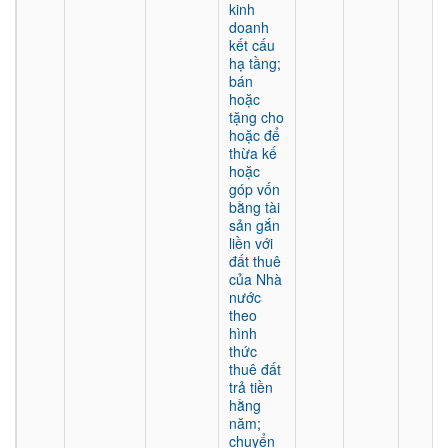
kinh
doanh
kết cấu
hạ tầng;
bán
hoặc
tặng cho
hoặc để
thừa kế
hoặc
góp vốn
bằng tài
sản gắn
liền với
đất thuê
của Nhà
nước
theo
hình
thức
thuê đất
trả tiền
hằng
năm;
chuyển