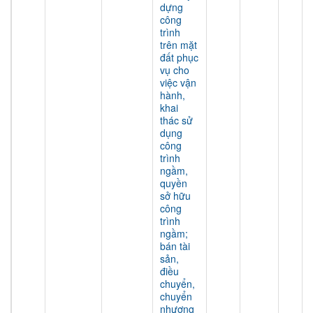
dựng
công
trình
trên mặt
đất phục
vụ cho
việc vận
hành,
khai
thác sử
dụng
công
trình
ngầm,
quyền
sở hữu
công
trình
ngầm;
bán tài
sản,
điều
chuyển,
chuyển
nhượng