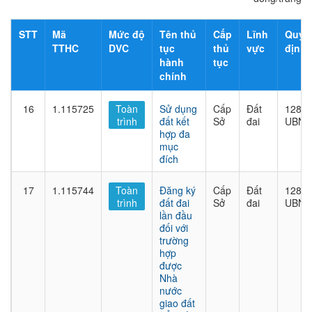
STT
Mã
Mức độ
Tên thủ
Cấp
Lĩnh
Quyế
TTHC
DVC
tục
thủ
vực
định
hành
tục
chính
16
1.115725
Toàn
Sử dụng
Cấp
Đất
1282/
trình
đất kết
Sở
đai
UBND
hợp đa
mục
đích
17
1.115744
Toàn
Đăng ký
Cấp
Đất
1282/
trình
đất đai
Sở
đai
UBND
lần đầu
đối với
trường
hợp
được
Nhà
nước
giao đất