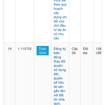
thửa đất
theo quy
hoạch
xây
dựng chi
tiết cho
chủ đầu
tư dự án
có nhu
cầu
19
1.115722
Toàn
Đăng ký
Cấp
Đất
1282/
trình
biến
Sở
đai
UBND
động
thay đổi
quyền
sử dụng
đất,
quyền
sở hữu
tài sản
gắn liền
với đất
do chia,
tách,