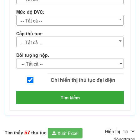
Mức độ DVC:
-- Tất cả --
Cấp thủ tục:
-- Tất cả --
Đối tượng nộp:
Tìm kiếm
Hiển thị
57
Tìm thấy
thủ tục
Xuất Excel
dòng/trang