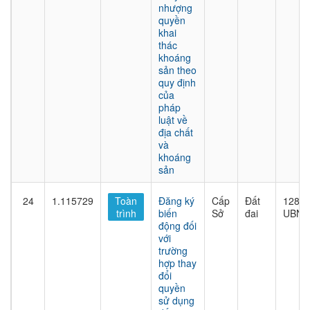
nhượng
quyền
khai
thác
khoáng
sản theo
quy định
của
pháp
luật về
địa chất
và
khoáng
sản
24
1.115729
Toàn
Đăng ký
Cấp
Đất
1282/
trình
biến
Sở
đai
UBND
động đối
với
trường
hợp thay
đổi
quyền
sử dụng