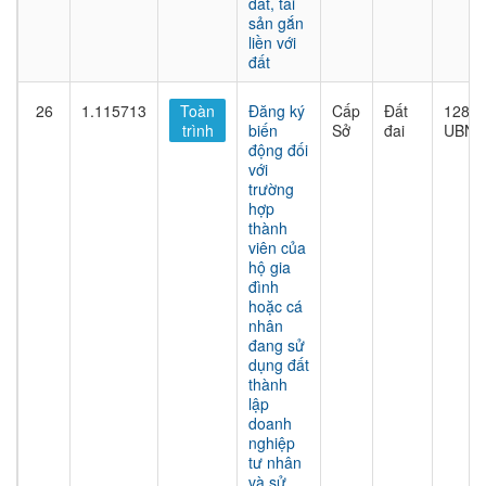
đất, tài
sản gắn
liền với
đất
26
1.115713
Toàn
Đăng ký
Cấp
Đất
1282/
trình
biến
Sở
đai
UBND
động đối
với
trường
hợp
thành
viên của
hộ gia
đình
hoặc cá
nhân
đang sử
dụng đất
thành
lập
doanh
nghiệp
tư nhân
và sử