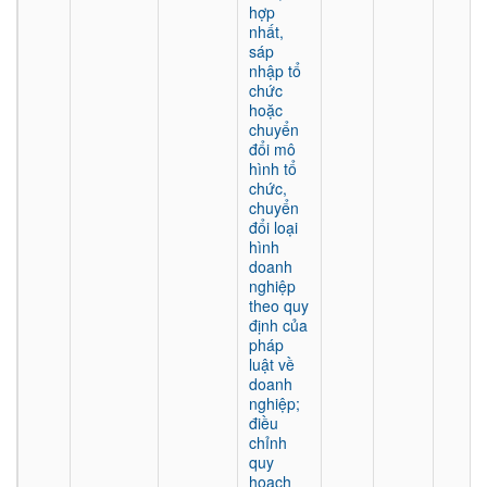
hợp
nhất,
sáp
nhập tổ
chức
hoặc
chuyển
đổi mô
hình tổ
chức,
chuyển
đổi loại
hình
doanh
nghiệp
theo quy
định của
pháp
luật về
doanh
nghiệp;
điều
chỉnh
quy
hoạch