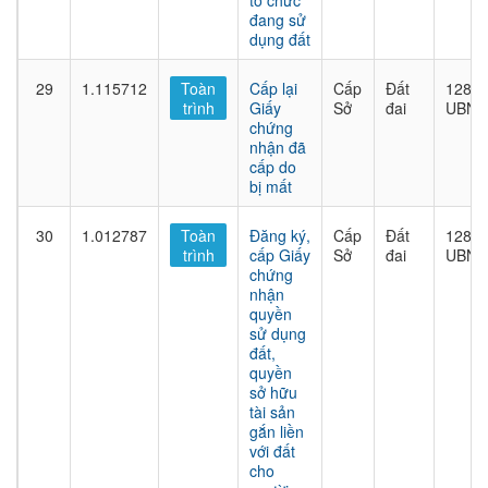
tổ chức
đang sử
dụng đất
29
1.115712
Toàn
Cấp lại
Cấp
Đất
1282/
trình
Giấy
Sở
đai
UBND
chứng
nhận đã
cấp do
bị mất
30
1.012787
Toàn
Đăng ký,
Cấp
Đất
1282/
trình
cấp Giấy
Sở
đai
UBND
chứng
nhận
quyền
sử dụng
đất,
quyền
sở hữu
tài sản
gắn liền
với đất
cho