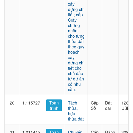
xây
dựng chi
tiết; cấp
Giấy
chứng
nhận
cho từng
thửa đất
theo quy
hoạch
xây
dựng chi
tiết cho
chủ đầu
tư dự án
có nhu
cầu.
20
1.115727
Toàn
Tách
Cấp
Đất
1282/
trình
thửa,
Sở
đai
UBND
hợp
thửa đất
21
1.011445
Toàn
Chuyển
Cấp
Đăng
309/Q