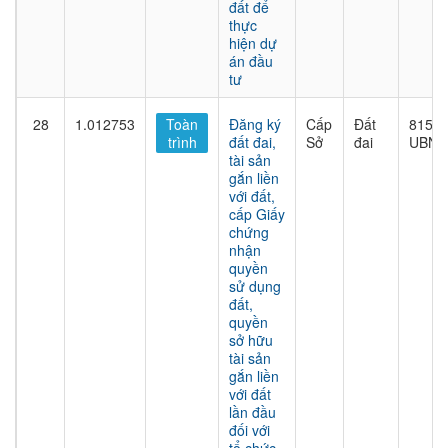
đất để
thực
hiện dự
án đầu
tư
28
1.012753
Toàn
Đăng ký
Cấp
Đất
815/Q
trình
đất đai,
Sở
đai
UBND
tài sản
gắn liền
với đất,
cấp Giấy
chứng
nhận
quyền
sử dụng
đất,
quyền
sở hữu
tài sản
gắn liền
với đất
lần đầu
đối với