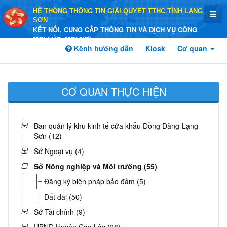
HỆ THỐNG THÔNG TIN GIẢI QUYẾT TTHC TỈNH LẠNG
SƠN
KẾT NỐI, CUNG CẤP THÔNG TIN VÀ DỊCH VỤ CÔNG
MỌI LÚC, MỌI NƠI
Kênh hướng dẫn
Kiosk
Cơ quan
CƠ QUAN THỰC HIỆN
Ban quản lý khu kinh tế cửa khẩu Đồng Đăng-Lạng
Sơn (12)
Sở Ngoại vụ (4)
Sở Nông nghiệp và Môi trường (55)
Đăng ký biện pháp bảo đảm (5)
Đất đai (50)
Sở Tài chính (9)