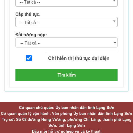
-- Tất cả --
Cấp thủ tục:
-- Tất cả --
Đối tượng nộp:
Tìm kiếm
Cơ quan chủ quản: Ủy ban nhân dân tỉnh Lạng Sơn
Cơ quan quản lý vận hành: Văn phòng Ủy ban nhân dân tỉnh Lạng Sơn
Trụ sở: Số 02 đường Hùng Vương, phường Chi Lăng, thành phố Lạng
Sơn, tỉnh Lạng Sơn
Đầu mối hỗ trợ nghiệp vụ và kỹ thuật: