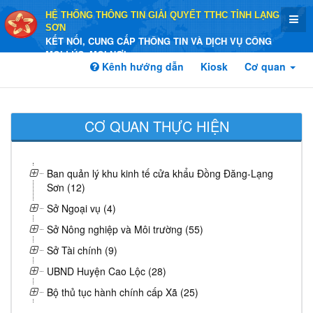
HỆ THỐNG THÔNG TIN GIẢI QUYẾT TTHC TỈNH LẠNG
SƠN
KẾT NỐI, CUNG CẤP THÔNG TIN VÀ DỊCH VỤ CÔNG
MỌI LÚC, MỌI NƠI
Kênh hướng dẫn
Kiosk
Cơ quan
CƠ QUAN THỰC HIỆN
Ban quản lý khu kinh tế cửa khẩu Đồng Đăng-Lạng
Sơn (12)
Sở Ngoại vụ (4)
Sở Nông nghiệp và Môi trường (55)
Sở Tài chính (9)
UBND Huyện Cao Lộc (28)
Bộ thủ tục hành chính cấp Xã (25)