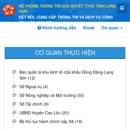
HỆ THỐNG THÔNG TIN GIẢI QUYẾT TTHC TỈNH LẠNG
SƠN
KẾT NỐI, CUNG CẤP THÔNG TIN VÀ DỊCH VỤ CÔNG
MỌI LÚC, MỌI NƠI
Kênh hướng dẫn
Kiosk
Cơ quan
CƠ QUAN THỰC HIỆN
Ban quản lý khu kinh tế cửa khẩu Đồng Đăng-Lạng
Sơn (12)
Sở Ngoại vụ (4)
Sở Nông nghiệp và Môi trường (55)
Sở Tài chính (9)
UBND Huyện Cao Lộc (20)
Bộ thủ tục hành chính cấp Xã (19)