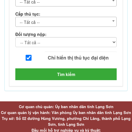
-- Tất cả --
Cấp thủ tục:
-- Tất cả --
Đối tượng nộp:
Tìm kiếm
Cơ quan chủ quản: Ủy ban nhân dân tỉnh Lạng Sơn
Cơ quan quản lý vận hành: Văn phòng Ủy ban nhân dân tỉnh Lạng Sơn
Trụ sở: Số 02 đường Hùng Vương, phường Chi Lăng, thành phố Lạng
Sơn, tỉnh Lạng Sơn
Đầu mối hỗ trợ nghiệp vụ và kỹ thuật: