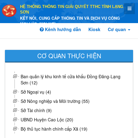
HỆ THỐNG THÔNG TIN GIẢI QUYẾT TTHC TỈNH LẠNG
SƠN
KẾT NỐI, CUNG CẤP THÔNG TIN VÀ DỊCH VỤ CÔNG
MỌI LÚC, MỌI NƠI
Kênh hướng dẫn
Kiosk
Cơ quan
CƠ QUAN THỰC HIỆN
Ban quản lý khu kinh tế cửa khẩu Đồng Đăng-Lạng
Sơn (12)
Sở Ngoại vụ (4)
Sở Nông nghiệp và Môi trường (55)
Sở Tài chính (9)
UBND Huyện Cao Lộc (20)
Bộ thủ tục hành chính cấp Xã (19)