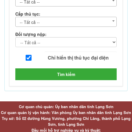
-- Tất cả --
Cấp thủ tục:
-- Tất cả --
Đối tượng nộp:
Tìm kiếm
Cơ quan chủ quản: Ủy ban nhân dân tỉnh Lạng Sơn
Cơ quan quản lý vận hành: Văn phòng Ủy ban nhân dân tỉnh Lạng Sơn
Trụ sở: Số 02 đường Hùng Vương, phường Chi Lăng, thành phố Lạng
Sơn, tỉnh Lạng Sơn
Đầu mối hỗ trợ nghiệp vụ và kỹ thuật: