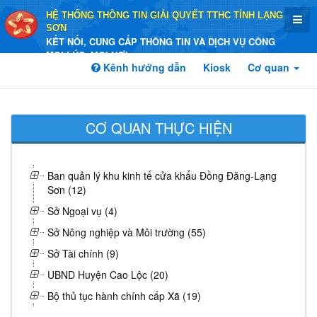
HỆ THỐNG THÔNG TIN GIẢI QUYẾT TTHC TỈNH LẠNG
SƠN
KẾT NỐI, CUNG CẤP THÔNG TIN VÀ DỊCH VỤ CÔNG
MỌI LÚC, MỌI NƠI
Kênh hướng dẫn
Kiosk
Cơ quan
CƠ QUAN THỰC HIỆN
Ban quản lý khu kinh tế cửa khẩu Đồng Đăng-Lạng
Sơn (12)
Sở Ngoại vụ (4)
Sở Nông nghiệp và Môi trường (55)
Sở Tài chính (9)
UBND Huyện Cao Lộc (20)
Bộ thủ tục hành chính cấp Xã (19)