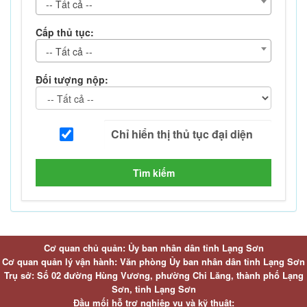
-- Tất cả --
Cấp thủ tục:
-- Tất cả --
Đối tượng nộp:
Tìm kiếm
Cơ quan chủ quản: Ủy ban nhân dân tỉnh Lạng Sơn
Cơ quan quản lý vận hành: Văn phòng Ủy ban nhân dân tỉnh Lạng Sơn
Trụ sở: Số 02 đường Hùng Vương, phường Chi Lăng, thành phố Lạng
Sơn, tỉnh Lạng Sơn
Đầu mối hỗ trợ nghiệp vụ và kỹ thuật: