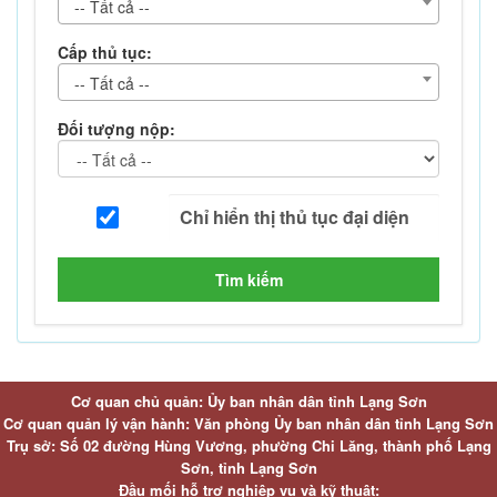
-- Tất cả --
Cấp thủ tục:
-- Tất cả --
Đối tượng nộp:
Tìm kiếm
Cơ quan chủ quản: Ủy ban nhân dân tỉnh Lạng Sơn
Cơ quan quản lý vận hành: Văn phòng Ủy ban nhân dân tỉnh Lạng Sơn
Trụ sở: Số 02 đường Hùng Vương, phường Chi Lăng, thành phố Lạng
Sơn, tỉnh Lạng Sơn
Đầu mối hỗ trợ nghiệp vụ và kỹ thuật: