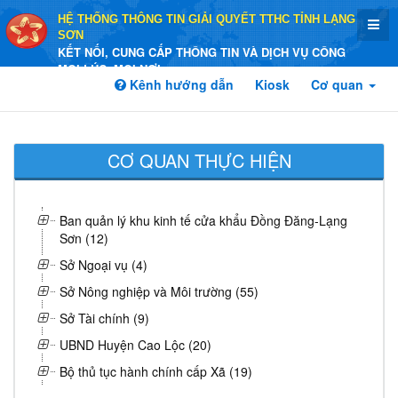
HỆ THỐNG THÔNG TIN GIẢI QUYẾT TTHC TỈNH LẠNG
SƠN
KẾT NỐI, CUNG CẤP THÔNG TIN VÀ DỊCH VỤ CÔNG
MỌI LÚC, MỌI NƠI
Kênh hướng dẫn
Kiosk
Cơ quan
CƠ QUAN THỰC HIỆN
Ban quản lý khu kinh tế cửa khẩu Đồng Đăng-Lạng
Sơn (12)
Sở Ngoại vụ (4)
Sở Nông nghiệp và Môi trường (55)
Sở Tài chính (9)
UBND Huyện Cao Lộc (20)
Bộ thủ tục hành chính cấp Xã (19)