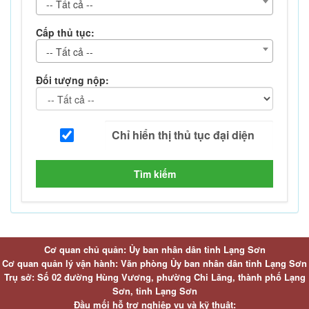
-- Tất cả --
Cấp thủ tục:
-- Tất cả --
Đối tượng nộp:
Tìm kiếm
Cơ quan chủ quản: Ủy ban nhân dân tỉnh Lạng Sơn
Cơ quan quản lý vận hành: Văn phòng Ủy ban nhân dân tỉnh Lạng Sơn
Trụ sở: Số 02 đường Hùng Vương, phường Chi Lăng, thành phố Lạng
Sơn, tỉnh Lạng Sơn
Đầu mối hỗ trợ nghiệp vụ và kỹ thuật: