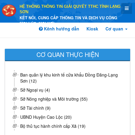
HỆ THỐNG THÔNG TIN GIẢI QUYẾT TTHC TỈNH LẠNG
SƠN
KẾT NỐI, CUNG CẤP THÔNG TIN VÀ DỊCH VỤ CÔNG
MỌI LÚC, MỌI NƠI
Kênh hướng dẫn
Kiosk
Cơ quan
CƠ QUAN THỰC HIỆN
Ban quản lý khu kinh tế cửa khẩu Đồng Đăng-Lạng
Sơn (12)
Sở Ngoại vụ (4)
Sở Nông nghiệp và Môi trường (55)
Sở Tài chính (9)
UBND Huyện Cao Lộc (20)
Bộ thủ tục hành chính cấp Xã (19)