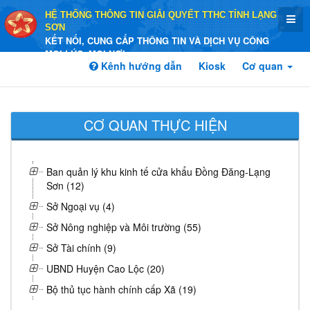
HỆ THỐNG THÔNG TIN GIẢI QUYẾT TTHC TỈNH LẠNG
SƠN
KẾT NỐI, CUNG CẤP THÔNG TIN VÀ DỊCH VỤ CÔNG
MỌI LÚC, MỌI NƠI
Kênh hướng dẫn
Kiosk
Cơ quan
CƠ QUAN THỰC HIỆN
Ban quản lý khu kinh tế cửa khẩu Đồng Đăng-Lạng
Sơn (12)
Sở Ngoại vụ (4)
Sở Nông nghiệp và Môi trường (55)
Sở Tài chính (9)
UBND Huyện Cao Lộc (20)
Bộ thủ tục hành chính cấp Xã (19)