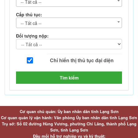
-- Tất cả --
Cấp thủ tục:
-- Tất cả --
Đối tượng nộp:
Tìm kiếm
Cơ quan chủ quản: Ủy ban nhân dân tỉnh Lạng Sơn
Cơ quan quản lý vận hành: Văn phòng Ủy ban nhân dân tỉnh Lạng Sơn
Trụ sở: Số 02 đường Hùng Vương, phường Chi Lăng, thành phố Lạng
Sơn, tỉnh Lạng Sơn
Đầu mối hỗ trợ nghiệp vụ và kỹ thuật: