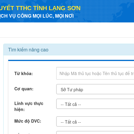
UYẾT TTHC TỈNH LẠNG SƠN
ỊCH VỤ CÔNG MỌI LÚC, MỌI NƠI
Tìm kiếm nâng cao
Từ khóa:
Cơ quan:
Sở Tư pháp
Lĩnh vực thực
-- Tất cả --
hiện:
Mức độ DVC:
-- Tất cả --