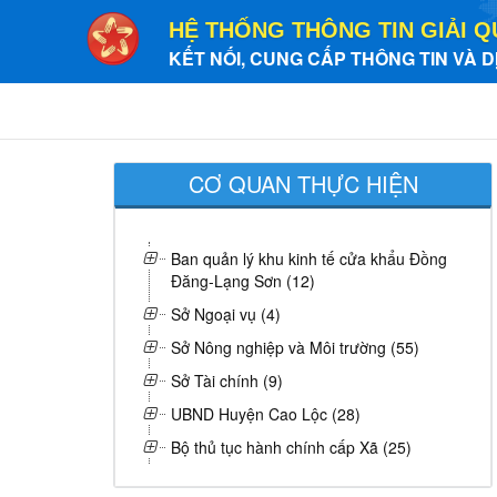
HỆ THỐNG THÔNG TIN GIẢI Q
KẾT NỐI, CUNG CẤP THÔNG TIN VÀ D
CƠ QUAN THỰC HIỆN
Ban quản lý khu kinh tế cửa khẩu Đồng
Đăng-Lạng Sơn (12)
Sở Ngoại vụ (4)
Sở Nông nghiệp và Môi trường (55)
Sở Tài chính (9)
UBND Huyện Cao Lộc (28)
Bộ thủ tục hành chính cấp Xã (25)