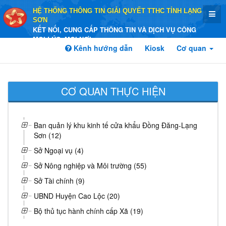
HỆ THỐNG THÔNG TIN GIẢI QUYẾT TTHC TỈNH LẠNG
SƠN
KẾT NỐI, CUNG CẤP THÔNG TIN VÀ DỊCH VỤ CÔNG
MỌI LÚC, MỌI NƠI
Kênh hướng dẫn
Kiosk
Cơ quan
CƠ QUAN THỰC HIỆN
Ban quản lý khu kinh tế cửa khẩu Đồng Đăng-Lạng
Sơn (12)
Sở Ngoại vụ (4)
Sở Nông nghiệp và Môi trường (55)
Sở Tài chính (9)
UBND Huyện Cao Lộc (20)
Bộ thủ tục hành chính cấp Xã (19)