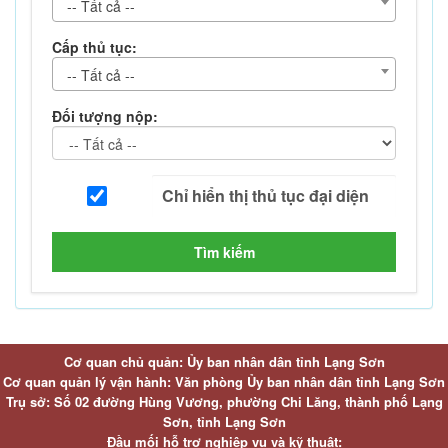
-- Tất cả --
Cấp thủ tục:
-- Tất cả --
Đối tượng nộp:
Tìm kiếm
Cơ quan chủ quản: Ủy ban nhân dân tỉnh Lạng Sơn
Cơ quan quản lý vận hành: Văn phòng Ủy ban nhân dân tỉnh Lạng Sơn
Trụ sở: Số 02 đường Hùng Vương, phường Chi Lăng, thành phố Lạng
Sơn, tỉnh Lạng Sơn
Đầu mối hỗ trợ nghiệp vụ và kỹ thuật: