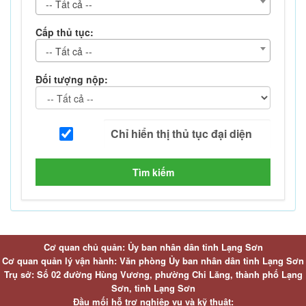
-- Tất cả --
Cấp thủ tục:
-- Tất cả --
Đối tượng nộp:
Tìm kiếm
Cơ quan chủ quản: Ủy ban nhân dân tỉnh Lạng Sơn
Cơ quan quản lý vận hành: Văn phòng Ủy ban nhân dân tỉnh Lạng Sơn
Trụ sở: Số 02 đường Hùng Vương, phường Chi Lăng, thành phố Lạng
Sơn, tỉnh Lạng Sơn
Đầu mối hỗ trợ nghiệp vụ và kỹ thuật: