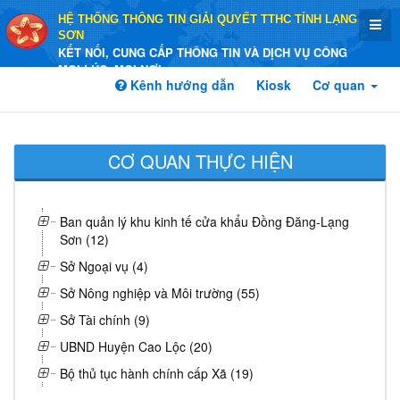
HỆ THỐNG THÔNG TIN GIẢI QUYẾT TTHC TỈNH LẠNG
SƠN
KẾT NỐI, CUNG CẤP THÔNG TIN VÀ DỊCH VỤ CÔNG
MỌI LÚC, MỌI NƠI
Kênh hướng dẫn
Kiosk
Cơ quan
CƠ QUAN THỰC HIỆN
Ban quản lý khu kinh tế cửa khẩu Đồng Đăng-Lạng
Sơn (12)
Sở Ngoại vụ (4)
Sở Nông nghiệp và Môi trường (55)
Sở Tài chính (9)
UBND Huyện Cao Lộc (20)
Bộ thủ tục hành chính cấp Xã (19)