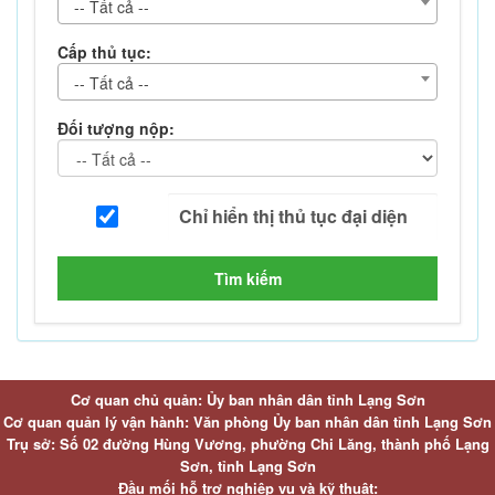
-- Tất cả --
Cấp thủ tục:
-- Tất cả --
Đối tượng nộp:
Tìm kiếm
Cơ quan chủ quản: Ủy ban nhân dân tỉnh Lạng Sơn
Cơ quan quản lý vận hành: Văn phòng Ủy ban nhân dân tỉnh Lạng Sơn
Trụ sở: Số 02 đường Hùng Vương, phường Chi Lăng, thành phố Lạng
Sơn, tỉnh Lạng Sơn
Đầu mối hỗ trợ nghiệp vụ và kỹ thuật: