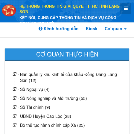
HỆ THỐNG THÔNG TIN GIẢI QUYẾT TTHC TỈNH LẠNG
SƠN
KẾT NỐI, CUNG CẤP THÔNG TIN VÀ DỊCH VỤ CÔNG
MỌI LÚC, MỌI NƠI
Kênh hướng dẫn
Kiosk
Cơ quan
CƠ QUAN THỰC HIỆN
Ban quản lý khu kinh tế cửa khẩu Đồng Đăng-Lạng
Sơn (12)
Sở Ngoại vụ (4)
Sở Nông nghiệp và Môi trường (55)
Sở Tài chính (9)
UBND Huyện Cao Lộc (28)
Bộ thủ tục hành chính cấp Xã (25)