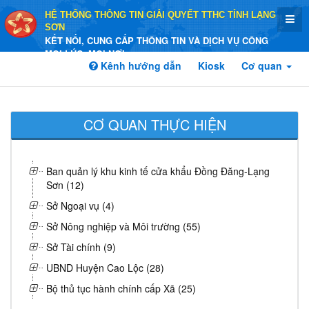
HỆ THỐNG THÔNG TIN GIẢI QUYẾT TTHC TỈNH LẠNG
SƠN
KẾT NỐI, CUNG CẤP THÔNG TIN VÀ DỊCH VỤ CÔNG
MỌI LÚC, MỌI NƠI
Kênh hướng dẫn
Kiosk
Cơ quan
CƠ QUAN THỰC HIỆN
Ban quản lý khu kinh tế cửa khẩu Đồng Đăng-Lạng
Sơn (12)
Sở Ngoại vụ (4)
Sở Nông nghiệp và Môi trường (55)
Sở Tài chính (9)
UBND Huyện Cao Lộc (28)
Bộ thủ tục hành chính cấp Xã (25)