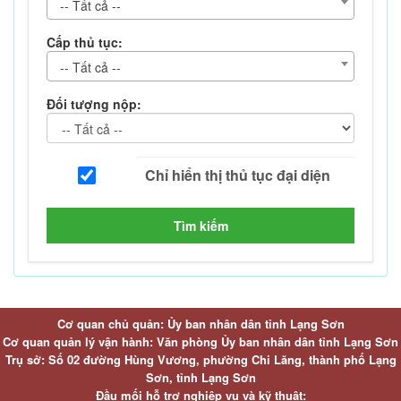
-- Tất cả --
Cấp thủ tục:
-- Tất cả --
Đối tượng nộp:
Tìm kiếm
Cơ quan chủ quản: Ủy ban nhân dân tỉnh Lạng Sơn
Cơ quan quản lý vận hành: Văn phòng Ủy ban nhân dân tỉnh Lạng Sơn
Trụ sở: Số 02 đường Hùng Vương, phường Chi Lăng, thành phố Lạng
Sơn, tỉnh Lạng Sơn
Đầu mối hỗ trợ nghiệp vụ và kỹ thuật: