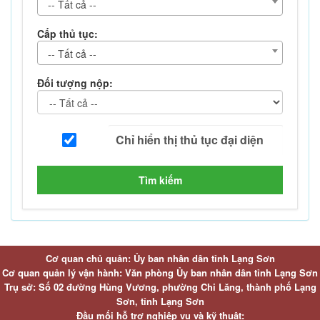
-- Tất cả --
Cấp thủ tục:
-- Tất cả --
Đối tượng nộp:
Tìm kiếm
Cơ quan chủ quản: Ủy ban nhân dân tỉnh Lạng Sơn
Cơ quan quản lý vận hành: Văn phòng Ủy ban nhân dân tỉnh Lạng Sơn
Trụ sở: Số 02 đường Hùng Vương, phường Chi Lăng, thành phố Lạng
Sơn, tỉnh Lạng Sơn
Đầu mối hỗ trợ nghiệp vụ và kỹ thuật: