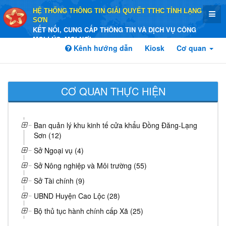
HỆ THỐNG THÔNG TIN GIẢI QUYẾT TTHC TỈNH LẠNG
SƠN
KẾT NỐI, CUNG CẤP THÔNG TIN VÀ DỊCH VỤ CÔNG
MỌI LÚC, MỌI NƠI
Kênh hướng dẫn
Kiosk
Cơ quan
CƠ QUAN THỰC HIỆN
Ban quản lý khu kinh tế cửa khẩu Đồng Đăng-Lạng
Sơn (12)
Sở Ngoại vụ (4)
Sở Nông nghiệp và Môi trường (55)
Sở Tài chính (9)
UBND Huyện Cao Lộc (28)
Bộ thủ tục hành chính cấp Xã (25)