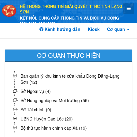
HỆ THỐNG THÔNG TIN GIẢI QUYẾT TTHC TỈNH LẠNG
SƠN
KẾT NỐI, CUNG CẤP THÔNG TIN VÀ DỊCH VỤ CÔNG
MỌI LÚC, MỌI NƠI
Kênh hướng dẫn
Kiosk
Cơ quan
CƠ QUAN THỰC HIỆN
Ban quản lý khu kinh tế cửa khẩu Đồng Đăng-Lạng
Sơn (12)
Sở Ngoại vụ (4)
Sở Nông nghiệp và Môi trường (55)
Sở Tài chính (9)
UBND Huyện Cao Lộc (20)
Bộ thủ tục hành chính cấp Xã (19)