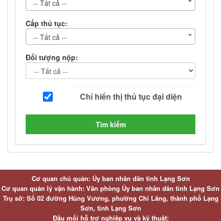
-- Tất cả --
Cấp thủ tục:
-- Tất cả --
Đối tượng nộp:
Tìm kiếm
Cơ quan chủ quản: Ủy ban nhân dân tỉnh Lạng Sơn
Cơ quan quản lý vận hành: Văn phòng Ủy ban nhân dân tỉnh Lạng Sơn
Trụ sở: Số 02 đường Hùng Vương, phường Chi Lăng, thành phố Lạng
Sơn, tỉnh Lạng Sơn
Đầu mối hỗ trợ nghiệp vụ và kỹ thuật: