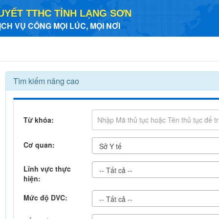
UYẾT TTHC TỈNH LẠNG SƠN
ỊCH VỤ CÔNG MỌI LÚC, MỌI NƠI
Tìm kiếm nâng cao
Từ khóa:
Cơ quan:
Sở Y tế
Lĩnh vực thực
-- Tất cả --
hiện:
Mức độ DVC:
-- Tất cả --