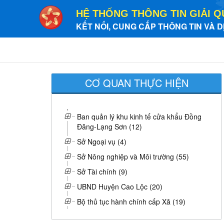
HỆ THỐNG THÔNG TIN GIẢI Q
KẾT NỐI, CUNG CẤP THÔNG TIN VÀ D
CƠ QUAN THỰC HIỆN
Ban quản lý khu kinh tế cửa khẩu Đồng
Đăng-Lạng Sơn (12)
Sở Ngoại vụ (4)
Sở Nông nghiệp và Môi trường (55)
Sở Tài chính (9)
UBND Huyện Cao Lộc (20)
Bộ thủ tục hành chính cấp Xã (19)