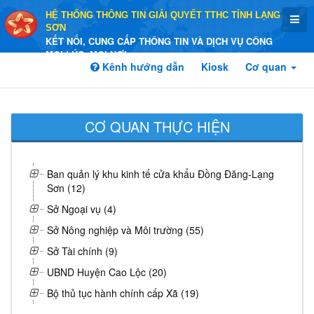
HỆ THỐNG THÔNG TIN GIẢI QUYẾT TTHC TỈNH LẠNG
SƠN
KẾT NỐI, CUNG CẤP THÔNG TIN VÀ DỊCH VỤ CÔNG
MỌI LÚC, MỌI NƠI
Kênh hướng dẫn
Kiosk
Cơ quan
CƠ QUAN THỰC HIỆN
Ban quản lý khu kinh tế cửa khẩu Đồng Đăng-Lạng
Sơn (12)
Sở Ngoại vụ (4)
Sở Nông nghiệp và Môi trường (55)
Sở Tài chính (9)
UBND Huyện Cao Lộc (20)
Bộ thủ tục hành chính cấp Xã (19)