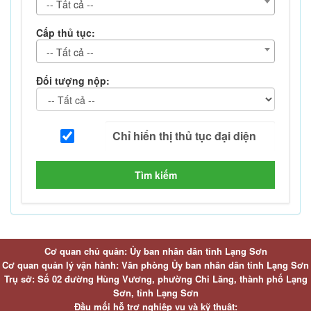
-- Tất cả --
Cấp thủ tục:
-- Tất cả --
Đối tượng nộp:
Tìm kiếm
Cơ quan chủ quản: Ủy ban nhân dân tỉnh Lạng Sơn
Cơ quan quản lý vận hành: Văn phòng Ủy ban nhân dân tỉnh Lạng Sơn
Trụ sở: Số 02 đường Hùng Vương, phường Chi Lăng, thành phố Lạng
Sơn, tỉnh Lạng Sơn
Đầu mối hỗ trợ nghiệp vụ và kỹ thuật: