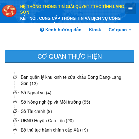
HỆ THỐNG THÔNG TIN GIẢI QUYẾT TTHC TỈNH LẠNG
SƠN
KẾT NỐI, CUNG CẤP THÔNG TIN VÀ DỊCH VỤ CÔNG
MỌI LÚC, MỌI NƠI
Kênh hướng dẫn
Kiosk
Cơ quan
CƠ QUAN THỰC HIỆN
Ban quản lý khu kinh tế cửa khẩu Đồng Đăng-Lạng
Sơn (12)
Sở Ngoại vụ (4)
Sở Nông nghiệp và Môi trường (55)
Sở Tài chính (9)
UBND Huyện Cao Lộc (20)
Bộ thủ tục hành chính cấp Xã (19)