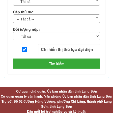
-- Tất cả --
Cấp thủ tục:
-- Tất cả --
Đối tượng nộp:
Tìm kiếm
Cơ quan chủ quản: Ủy ban nhân dân tỉnh Lạng Sơn
Cơ quan quản lý vận hành: Văn phòng Ủy ban nhân dân tỉnh Lạng Sơn
Trụ sở: Số 02 đường Hùng Vương, phường Chi Lăng, thành phố Lạng
Sơn, tỉnh Lạng Sơn
Đầu mối hỗ trợ nghiệp vụ và kỹ thuật: