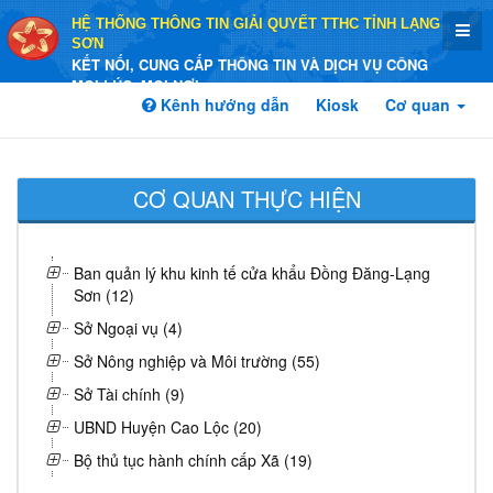
HỆ THỐNG THÔNG TIN GIẢI QUYẾT TTHC TỈNH LẠNG
SƠN
KẾT NỐI, CUNG CẤP THÔNG TIN VÀ DỊCH VỤ CÔNG
MỌI LÚC, MỌI NƠI
Kênh hướng dẫn
Kiosk
Cơ quan
CƠ QUAN THỰC HIỆN
Ban quản lý khu kinh tế cửa khẩu Đồng Đăng-Lạng
Sơn (12)
Sở Ngoại vụ (4)
Sở Nông nghiệp và Môi trường (55)
Sở Tài chính (9)
UBND Huyện Cao Lộc (20)
Bộ thủ tục hành chính cấp Xã (19)