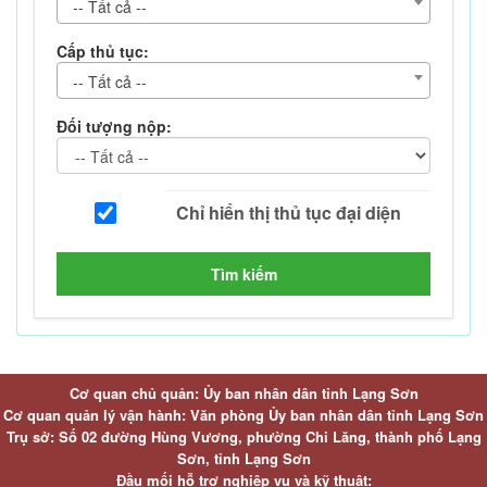
-- Tất cả --
Cấp thủ tục:
-- Tất cả --
Đối tượng nộp:
Tìm kiếm
Cơ quan chủ quản: Ủy ban nhân dân tỉnh Lạng Sơn
Cơ quan quản lý vận hành: Văn phòng Ủy ban nhân dân tỉnh Lạng Sơn
Trụ sở: Số 02 đường Hùng Vương, phường Chi Lăng, thành phố Lạng
Sơn, tỉnh Lạng Sơn
Đầu mối hỗ trợ nghiệp vụ và kỹ thuật: