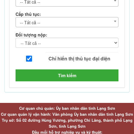
-- Tất cả --
Cấp thủ tục:
-- Tất cả --
Đối tượng nộp:
Tìm kiếm
Cơ quan chủ quản: Ủy ban nhân dân tỉnh Lạng Sơn
Cơ quan quản lý vận hành: Văn phòng Ủy ban nhân dân tỉnh Lạng Sơn
Trụ sở: Số 02 đường Hùng Vương, phường Chi Lăng, thành phố Lạng
Sơn, tỉnh Lạng Sơn
Đầu mối hỗ trợ nghiệp vụ và kỹ thuật: