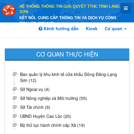
HỆ THỐNG THÔNG TIN GIẢI QUYẾT TTHC TỈNH LẠNG
SƠN
KẾT NỐI, CUNG CẤP THÔNG TIN VÀ DỊCH VỤ CÔNG
MỌI LÚC, MỌI NƠI
Kênh hướng dẫn
Kiosk
Cơ quan
CƠ QUAN THỰC HIỆN
Ban quản lý khu kinh tế cửa khẩu Đồng Đăng-Lạng
Sơn (12)
Sở Ngoại vụ (4)
Sở Nông nghiệp và Môi trường (55)
Sở Tài chính (9)
UBND Huyện Cao Lộc (20)
Bộ thủ tục hành chính cấp Xã (19)