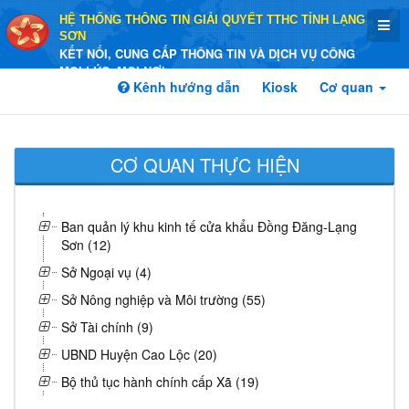
HỆ THỐNG THÔNG TIN GIẢI QUYẾT TTHC TỈNH LẠNG
SƠN
KẾT NỐI, CUNG CẤP THÔNG TIN VÀ DỊCH VỤ CÔNG
MỌI LÚC, MỌI NƠI
Kênh hướng dẫn
Kiosk
Cơ quan
CƠ QUAN THỰC HIỆN
Ban quản lý khu kinh tế cửa khẩu Đồng Đăng-Lạng
Sơn (12)
Sở Ngoại vụ (4)
Sở Nông nghiệp và Môi trường (55)
Sở Tài chính (9)
UBND Huyện Cao Lộc (20)
Bộ thủ tục hành chính cấp Xã (19)