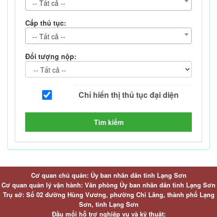
-- Tất cả --
Cấp thủ tục:
-- Tất cả --
Đối tượng nộp:
Tìm kiếm
Cơ quan chủ quản: Ủy ban nhân dân tỉnh Lạng Sơn
Cơ quan quản lý vận hành: Văn phòng Ủy ban nhân dân tỉnh Lạng Sơn
Trụ sở: Số 02 đường Hùng Vương, phường Chi Lăng, thành phố Lạng
Sơn, tỉnh Lạng Sơn
Đầu mối hỗ trợ nghiệp vụ và kỹ thuật: