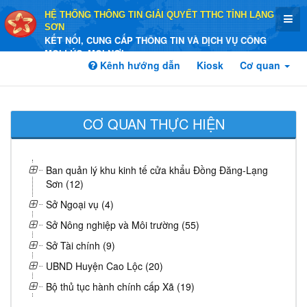
HỆ THỐNG THÔNG TIN GIẢI QUYẾT TTHC TỈNH LẠNG
SƠN
KẾT NỐI, CUNG CẤP THÔNG TIN VÀ DỊCH VỤ CÔNG
MỌI LÚC, MỌI NƠI
Kênh hướng dẫn
Kiosk
Cơ quan
CƠ QUAN THỰC HIỆN
Ban quản lý khu kinh tế cửa khẩu Đồng Đăng-Lạng
Sơn (12)
Sở Ngoại vụ (4)
Sở Nông nghiệp và Môi trường (55)
Sở Tài chính (9)
UBND Huyện Cao Lộc (20)
Bộ thủ tục hành chính cấp Xã (19)