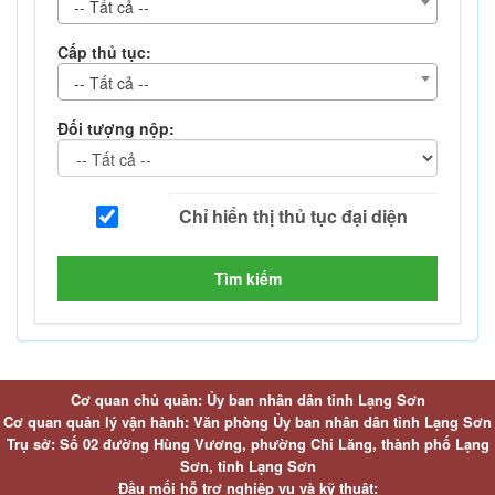
-- Tất cả --
Cấp thủ tục:
-- Tất cả --
Đối tượng nộp:
Tìm kiếm
Cơ quan chủ quản: Ủy ban nhân dân tỉnh Lạng Sơn
Cơ quan quản lý vận hành: Văn phòng Ủy ban nhân dân tỉnh Lạng Sơn
Trụ sở: Số 02 đường Hùng Vương, phường Chi Lăng, thành phố Lạng
Sơn, tỉnh Lạng Sơn
Đầu mối hỗ trợ nghiệp vụ và kỹ thuật: