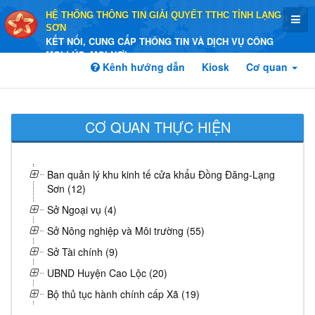
HỆ THỐNG THÔNG TIN GIẢI QUYẾT TTHC TỈNH LẠNG
SƠN
KẾT NỐI, CUNG CẤP THÔNG TIN VÀ DỊCH VỤ CÔNG
MỌI LÚC, MỌI NƠI
Kênh hướng dẫn
Kiosk
Cơ quan
CƠ QUAN THỰC HIỆN
Ban quản lý khu kinh tế cửa khẩu Đồng Đăng-Lạng
Sơn (12)
Sở Ngoại vụ (4)
Sở Nông nghiệp và Môi trường (55)
Sở Tài chính (9)
UBND Huyện Cao Lộc (20)
Bộ thủ tục hành chính cấp Xã (19)