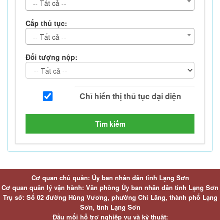
-- Tất cả --
Cấp thủ tục:
-- Tất cả --
Đối tượng nộp:
Tìm kiếm
Cơ quan chủ quản: Ủy ban nhân dân tỉnh Lạng Sơn
Cơ quan quản lý vận hành: Văn phòng Ủy ban nhân dân tỉnh Lạng Sơn
Trụ sở: Số 02 đường Hùng Vương, phường Chi Lăng, thành phố Lạng
Sơn, tỉnh Lạng Sơn
Đầu mối hỗ trợ nghiệp vụ và kỹ thuật: