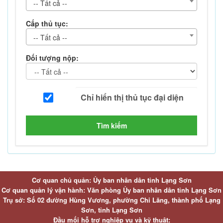
-- Tất cả --
Cấp thủ tục:
-- Tất cả --
Đối tượng nộp:
Tìm kiếm
Cơ quan chủ quản: Ủy ban nhân dân tỉnh Lạng Sơn
Cơ quan quản lý vận hành: Văn phòng Ủy ban nhân dân tỉnh Lạng Sơn
Trụ sở: Số 02 đường Hùng Vương, phường Chi Lăng, thành phố Lạng
Sơn, tỉnh Lạng Sơn
Đầu mối hỗ trợ nghiệp vụ và kỹ thuật: