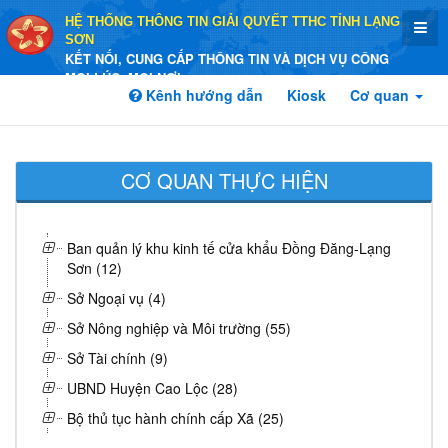
HỆ THỐNG THÔNG TIN GIẢI QUYẾT TTHC TỈNH LẠNG
SƠN
KẾT NỐI, CUNG CẤP THÔNG TIN VÀ DỊCH VỤ CÔNG
MỌI LÚC, MỌI NƠI
Kênh hướng dẫn
Kiosk
Cơ quan
CƠ QUAN THỰC HIỆN
Ban quản lý khu kinh tế cửa khẩu Đồng Đăng-Lạng
Sơn (12)
Sở Ngoại vụ (4)
Sở Nông nghiệp và Môi trường (55)
Sở Tài chính (9)
UBND Huyện Cao Lộc (28)
Bộ thủ tục hành chính cấp Xã (25)