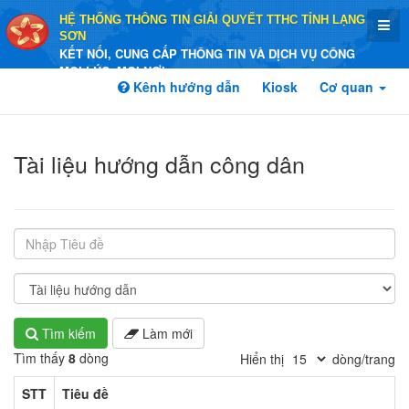
HỆ THỐNG THÔNG TIN GIẢI QUYẾT TTHC TỈNH LẠNG
SƠN
KẾT NỐI, CUNG CẤP THÔNG TIN VÀ DỊCH VỤ CÔNG
MỌI LÚC, MỌI NƠI
Kênh hướng dẫn
Kiosk
Cơ quan
Tài liệu hướng dẫn công dân
v7.10.21
Tìm kiếm
Làm mới
Tìm thấy
8
dòng
Hiển thị
dòng/trang
STT
Tiêu đề