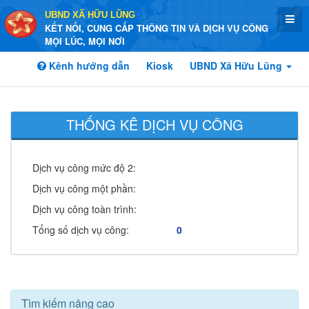
UBND XÃ HỮU LŨNG
KẾT NỐI, CUNG CẤP THÔNG TIN VÀ DỊCH VỤ CÔNG
MỌI LÚC, MỌI NƠI
Kênh hướng dẫn
Kiosk
UBND Xã Hữu Lũng
THỐNG KÊ DỊCH VỤ CÔNG
Dịch vụ công mức độ 2:
Dịch vụ công một phần:
Dịch vụ công toàn trình:
Tổng số dịch vụ công:
0
Tìm kiếm nâng cao