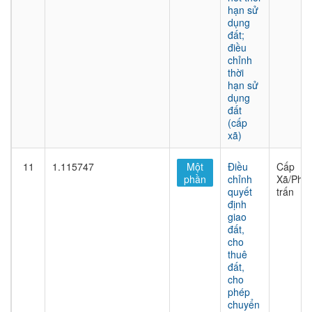
hạn sử
dụng
đất;
điều
chỉnh
thời
hạn sử
dụng
đất
(cấp
xã)
11
1.115747
Một
Điều
Cấp
phần
chỉnh
Xã/Phư
quyết
trấn
định
giao
đất,
cho
thuê
đất,
cho
phép
chuyển