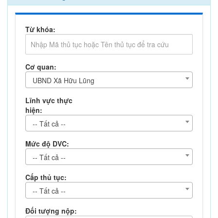
Từ khóa:
Cơ quan:
UBND Xã Hữu Lũng
Lĩnh vực thực
hiện:
-- Tất cả --
Mức độ DVC:
-- Tất cả --
Cấp thủ tục:
-- Tất cả --
Đối tượng nộp: