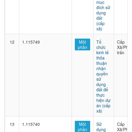
mục
đích sử
dụng
đất
(cấp
xã)
12
1.115749
Một
Tổ
Cấp
phần
chức
Xã/Phư
kinh tế
trấn
thỏa
thuận
nhận
quyền
sử
dụng
đất để
thực
hiện dự
án (cấp
xã)
13
1.115740
Một
Sử
Cấp
phần
dụng
Xã/Phư