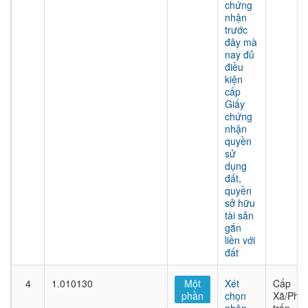
chứng
nhận
trước
đây mà
nay đủ
điều
kiện
cấp
Giấy
chứng
nhận
quyền
sử
dụng
đất,
quyền
sở hữu
tài sản
gắn
liền với
đất
4
1.010130
Một
Xét
Cấp
phần
chọn
Xã/Phư