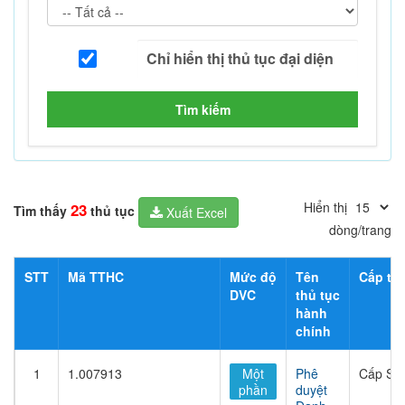
Tìm kiếm
Hiển thị
23
Tìm thấy
thủ tục
Xuất Excel
dòng/trang
STT
Mã TTHC
Mức độ
Tên
Cấp thủ
DVC
thủ tục
hành
chính
1
1.007913
Một
Phê
Cấp Sở
phần
duyệt