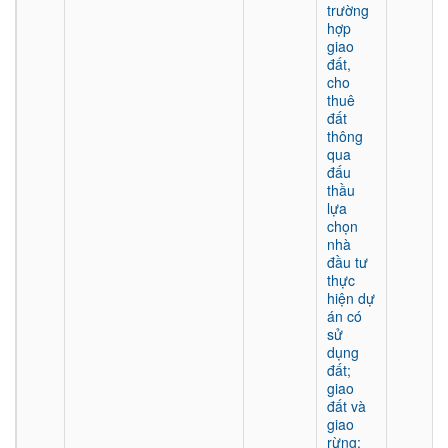
trường
hợp
giao
đất,
cho
thuê
đất
thông
qua
đấu
thầu
lựa
chọn
nhà
đầu tư
thực
hiện dự
án có
sử
dụng
đất;
giao
đất và
giao
rừng;