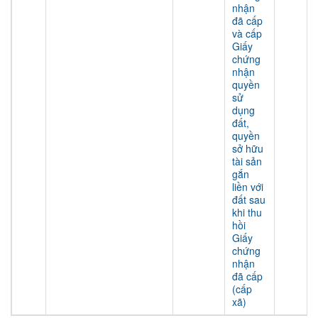
nhận
đã cấp
và cấp
Giấy
chứng
nhận
quyền
sử
dụng
đất,
quyền
sở hữu
tài sản
gắn
liền với
đất sau
khi thu
hồi
Giấy
chứng
nhận
đã cấp
(cấp
xã)