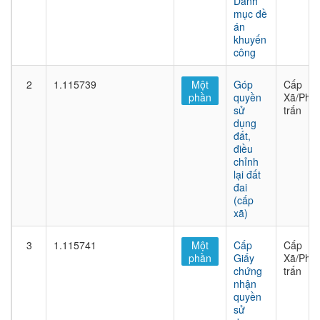
Danh
mục đề
án
khuyến
công
2
1.115739
Một
Góp
Cấp
phần
quyền
Xã/Phư
sử
trấn
dụng
đất,
điều
chỉnh
lại đất
đai
(cấp
xã)
3
1.115741
Một
Cấp
Cấp
phần
Giấy
Xã/Phư
chứng
trấn
nhận
quyền
sử