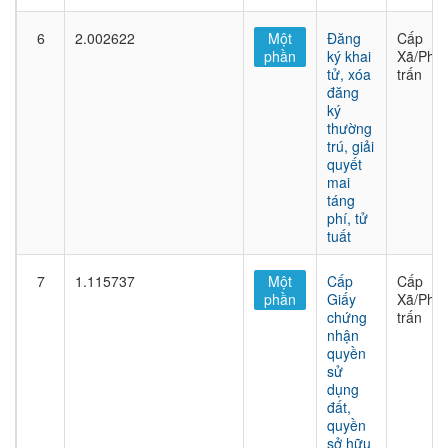
6
2.002622
Một
Đăng
Cấp
phần
ký khai
Xã/Phư
tử, xóa
trấn
đăng
ký
thường
trú, giải
quyết
mai
táng
phí, tử
tuất
7
1.115737
Một
Cấp
Cấp
phần
Giấy
Xã/Phư
chứng
trấn
nhận
quyền
sử
dụng
đất,
quyền
sở hữu