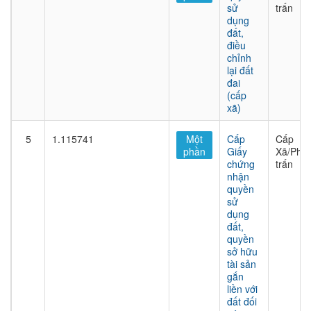
sử
trấn
dụng
đất,
điều
chỉnh
lại đất
đai
(cấp
xã)
5
1.115741
Một
Cấp
Cấp
phần
Giấy
Xã/Phư
chứng
trấn
nhận
quyền
sử
dụng
đất,
quyền
sở hữu
tài sản
gắn
liền với
đất đối