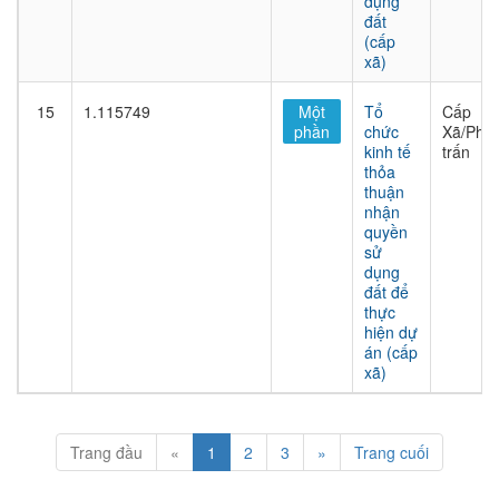
dụng
đất
(cấp
xã)
15
1.115749
Một
Tổ
Cấp
phần
chức
Xã/Phư
kinh tế
trấn
thỏa
thuận
nhận
quyền
sử
dụng
đất để
thực
hiện dự
án (cấp
xã)
Trang đầu
«
1
2
3
»
Trang cuối