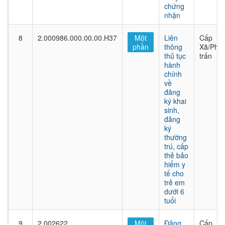
chứng
nhận
8
2.000986.000.00.00.H37
Một
Liên
Cấp
phần
thông
Xã/Phư
thủ tục
trấn
hành
chính
về
đăng
ký khai
sinh,
đăng
ký
thường
trú, cấp
thẻ bảo
hiểm y
tế cho
trẻ em
dưới 6
tuổi
9
2.002622
Một
Đăng
Cấp