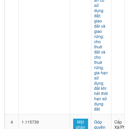
án có
sử
dụng
đất;
giao
đất và
giao
rừng;
cho
thuê
đất và
cho
thuê
rừng,
gia hạn
sử
dụng
đất khi
hết thời
hạn sử
dụng
đất
4
1.115739
Một
Góp
Cấp
phần
quyền
Xã/Phư