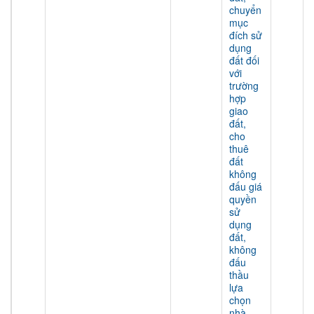
chuyển
mục
đích sử
dụng
đất đối
với
trường
hợp
giao
đất,
cho
thuê
đất
không
đấu giá
quyền
sử
dụng
đất,
không
đấu
thầu
lựa
chọn
nhà