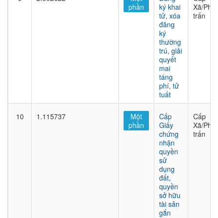
phần
ký khai
Xã/Phư
tử, xóa
trấn
đăng
ký
thường
trú, giải
quyết
mai
táng
phí, tử
tuất
10
1.115737
Một
Cấp
Cấp
phần
Giấy
Xã/Phư
chứng
trấn
nhận
quyền
sử
dụng
đất,
quyền
sở hữu
tài sản
gắn