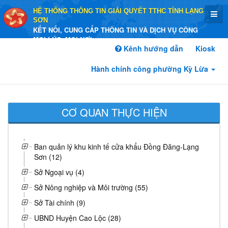
HỆ THỐNG THÔNG TIN GIẢI QUYẾT TTHC TỈNH LẠNG
SƠN
KẾT NỐI, CUNG CẤP THÔNG TIN VÀ DỊCH VỤ CÔNG
MỌI LÚC, MỌI NƠI
Kênh hướng dẫn
Kiosk
Hành chính công phường Kỳ Lừa
CƠ QUAN THỰC HIỆN
Ban quản lý khu kinh tế cửa khẩu Đồng Đăng-Lạng
Sơn (12)
Sở Ngoại vụ (4)
Sở Nông nghiệp và Môi trường (55)
Sở Tài chính (9)
UBND Huyện Cao Lộc (28)