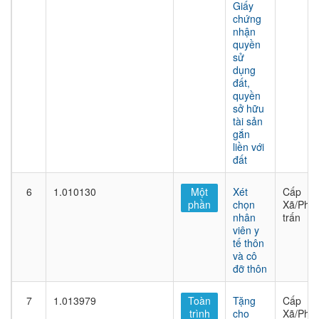
Giấy
chứng
nhận
quyền
sử
dụng
đất,
quyền
sở hữu
tài sản
gắn
liền với
đất
6
1.010130
Một
Xét
Cấp
phần
chọn
Xã/Phư
nhân
trấn
viên y
tế thôn
và cô
đỡ thôn
7
1.013979
Toàn
Tặng
Cấp
trình
cho
Xã/Phư