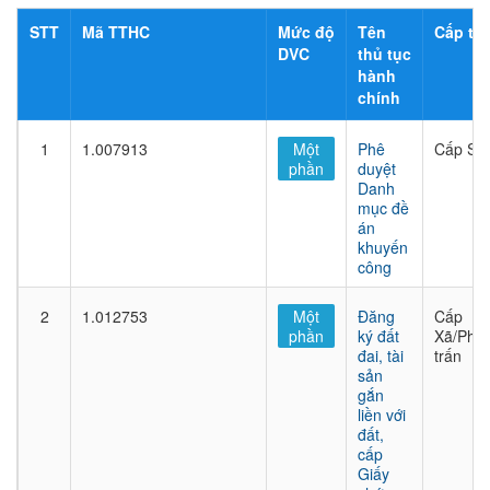
STT
Mã TTHC
Mức độ
Tên
Cấp thủ
DVC
thủ tục
hành
chính
1
1.007913
Một
Phê
Cấp Sở
phần
duyệt
Danh
mục đề
án
khuyến
công
2
1.012753
Một
Đăng
Cấp
phần
ký đất
Xã/Phư
đai, tài
trấn
sản
gắn
liền với
đất,
cấp
Giấy