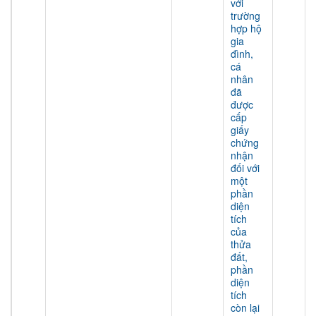
với
trường
hợp hộ
gia
đình,
cá
nhân
đã
được
cấp
giấy
chứng
nhận
đối với
một
phần
diện
tích
của
thửa
đất,
phần
diện
tích
còn lại