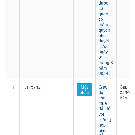
được
cơ
quan
có
thẩm
quyền
phê
duyệt
trước
ngày
01
tháng 8
năm
2024
11
1.115742
Một
Giao
Cấp
phần
đất,
Xã/Phư
cho
trấn
thuê
đất đối
với
trường
hợp
giao