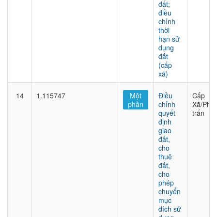
đất;
điều
chỉnh
thời
hạn sử
dụng
đất
(cấp
xã)
14
1.115747
Một
Điều
Cấp
phần
chỉnh
Xã/Phư
quyết
trấn
định
giao
đất,
cho
thuê
đất,
cho
phép
chuyển
mục
đích sử