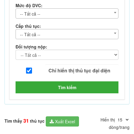
Mức độ DVC:
-- Tất cả --
Cấp thủ tục:
-- Tất cả --
Đối tượng nộp:
Tìm kiếm
Hiển thị
31
Tìm thấy
thủ tục
Xuất Excel
dòng/trang