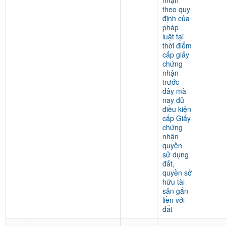
nhận
theo quy
định của
pháp
luật tại
thời điểm
cấp giấy
chứng
nhận
trước
đây mà
nay đủ
điều kiện
cấp Giấy
chứng
nhận
quyền
sử dụng
đất,
quyền sở
hữu tài
sản gắn
liền với
đất