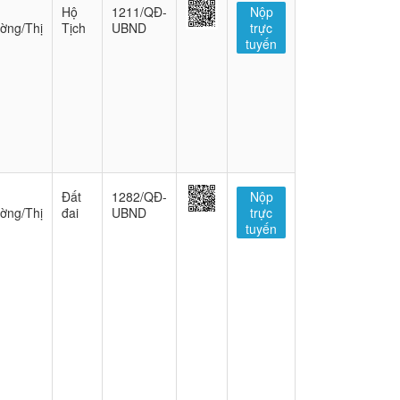
Hộ
1211/QĐ-
Nộp
ờng/Thị
Tịch
UBND
trực
tuyến
Đất
1282/QĐ-
Nộp
ờng/Thị
đai
UBND
trực
tuyến