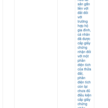
sản gắn
liền với
đất đối
với
trường
hợp hộ
gia đình,
cá nhân
đã được
cấp giấy
chứng
nhận đối
với một
phần
diện tích
của thửa
đất,
phần
diện tích
còn lại
chưa đủ
điều kiện
cấp giấy
chứng