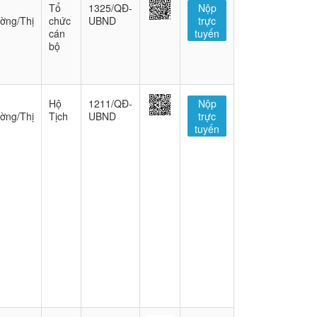
Tổ
1325/QĐ-
Nộp
ờng/Thị
chức
UBND
trực
cán
tuyến
bộ
Hộ
1211/QĐ-
Nộp
ờng/Thị
Tịch
UBND
trực
tuyến