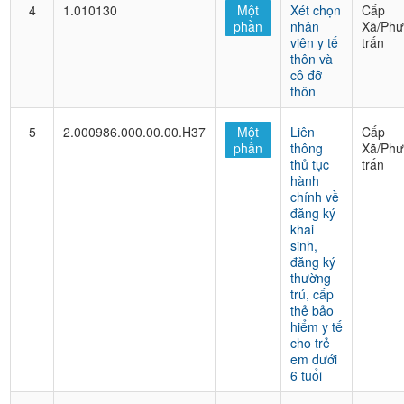
4
1.010130
Một
Xét chọn
Cấp
phần
nhân
Xã/Phư
viên y tế
trấn
thôn và
cô đỡ
thôn
5
2.000986.000.00.00.H37
Một
Liên
Cấp
phần
thông
Xã/Phư
thủ tục
trấn
hành
chính về
đăng ký
khai
sinh,
đăng ký
thường
trú, cấp
thẻ bảo
hiểm y tế
cho trẻ
em dưới
6 tuổi