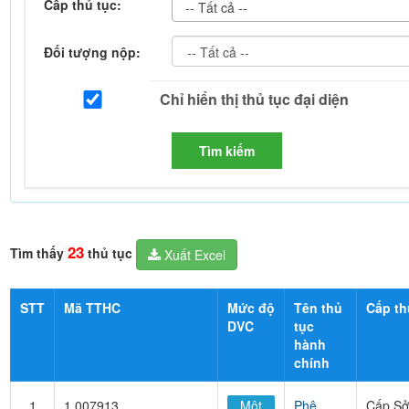
Cấp thủ tục:
-- Tất cả --
Đối tượng nộp:
Tìm kiếm
23
Tìm thấy
thủ tục
Xuất Excel
STT
Mã TTHC
Mức độ
Tên thủ
Cấp th
DVC
tục
hành
chính
1
1.007913
Một
Phê
Cấp Sở