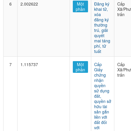
6
2.002622
Một
Đăng ký
Cấp
phần
khai tử,
Xã/Phư
xóa
trấn
đăng ký
thường
trú, giải
quyết
mai táng
phí, tử
tuất
7
1.115737
Một
Cấp
Cấp
phần
Giấy
Xã/Phư
chứng
trấn
nhận
quyền
sử dụng
đất,
quyền sở
hữu tài
sản gắn
liền với
đất đối
với