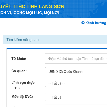
UYẾT TTHC TỈNH LẠNG SƠN
ỊCH VỤ CÔNG MỌI LÚC, MỌI NƠI
Kênh hướng
Tìm kiếm nâng cao
Từ khóa:
Cơ quan:
UBND Xã Quốc Khánh
Lĩnh vực thực
-- Tất cả --
hiện:
Mức độ DVC:
-- Tất cả --