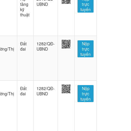
tầng
UBND
trực
kỹ
tuyến
thuật
Đất
1282/QĐ-
Nộp
ờng/Thị
đai
UBND
trực
tuyến
Đất
1282/QĐ-
Nộp
ờng/Thị
đai
UBND
trực
tuyến