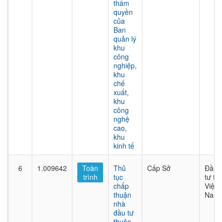
thẩm
quyền
của
Ban
quản lý
khu
công
nghiệp,
khu
chế
xuất,
khu
công
nghệ
cao,
khu
kinh tế
6
1.009642
Toàn
Thủ
Cấp Sở
Đầu
trình
tục
tư tại
chấp
Việt
thuận
Nam
nhà
đầu tư
thuộc