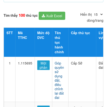
Hiển thị
100
Tìm thấy
thủ tục
Xuất Excel
dòng/trang
STT
Mã
Mức độ
Tên
Cấp thủ tục
Lĩnh
TTHC
DVC
thủ
vực
tục
hành
chính
1
1.115695
Một
Góp
Cấp Sở
Đất
phần
quyền
đai
sử
dụng
đất,
điều
chỉnh
lại đất
đai