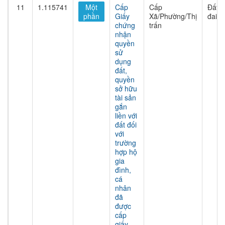
11
1.115741
Một
Cấp
Cấp
Đất
phần
Giấy
Xã/Phường/Thị
đai
chứng
trấn
nhận
quyền
sử
dụng
đất,
quyền
sở hữu
tài sản
gắn
liền với
đất đối
với
trường
hợp hộ
gia
đình,
cá
nhân
đã
được
cấp
giấy