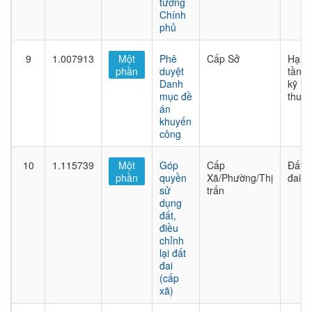
tướng
Chính
phủ
9
1.007913
Một
Phê
Cấp Sở
Hạ
phần
duyệt
tầng
Danh
kỹ
mục đề
thuật
án
khuyến
công
10
1.115739
Một
Góp
Cấp
Đất
phần
quyền
Xã/Phường/Thị
đai
sử
trấn
dụng
đất,
điều
chỉnh
lại đất
đai
(cấp
xã)