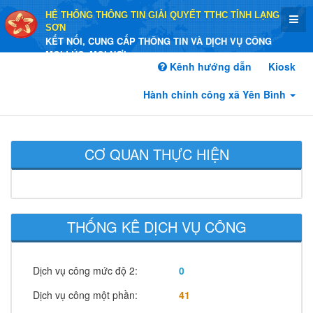
HỆ THỐNG THÔNG TIN GIẢI QUYẾT TTHC TỈNH LẠNG
SƠN
KẾT NỐI, CUNG CẤP THÔNG TIN VÀ DỊCH VỤ CÔNG
MỌI LÚC, MỌI NƠI
Kênh hướng dẫn
Kiosk
Hành chính công xã Yên Bình
CƠ QUAN THỰC HIỆN
THỐNG KÊ DỊCH VỤ CÔNG
Dịch vụ công mức độ 2:
0
Dịch vụ công một phần:
41