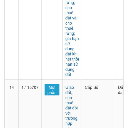
rừng;
cho
thuê
đất và
cho
thuê
rừng;
gia hạn
sử
dụng
đất khi
hết thời
hạn sử
dụng
đất
14
1.115707
Một
Giao
Cấp Sở
Đất
phần
đất,
đai
cho
thuê
đất đối
với
trường
hợp