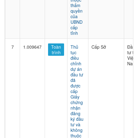
thẩm
quyền
của
UBND
cấp
tỉnh
7
1.009647
Toàn
Thủ
Cấp Sở
Đầu
trình
tục
tư tại
điều
Việt
chỉnh
Nam
dự án
đầu tư
đã
được
cấp
Giấy
chứng
nhận
đăng
ký đầu
tư và
không
thuộc