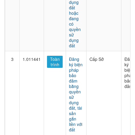
dụng
đất
hoặc
đang
có
quyền
sử
dụng
đất
3
1.011441
Toàn
Đăng
Cấp Sở
Đăng
trình
ký biện
ký
pháp
biện
bảo
pháp
đảm
bảo
bằng
đảm
quyền
sử
dụng
đất, tài
sản
gắn
liền với
đất