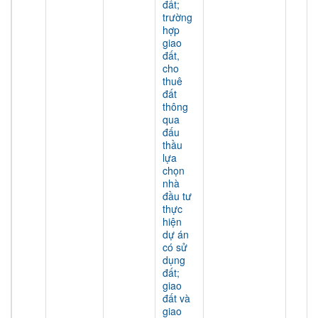
đất;
trường
hợp
giao
đất,
cho
thuê
đất
thông
qua
đấu
thầu
lựa
chọn
nhà
đầu tư
thực
hiện
dự án
có sử
dụng
đất;
giao
đất và
giao