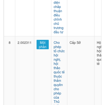
diện
chấp
thuận
điều
chỉnh
chủ
trương
đầu tư
8
2.002311
Một
Cho
Cấp Sở
Hội
phần
phép
nghị,
tổ chức
hội
hội
thảo
nghị,
quốc
hội
tế
thảo
quốc tế
thuộc
thẩm
quyền
cho
phép
của
Thủ