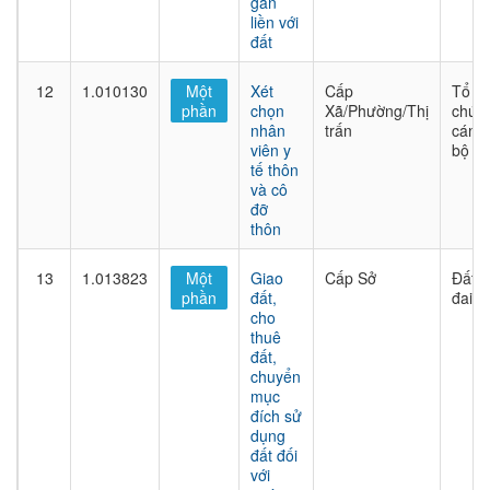
gắn
liền với
đất
12
1.010130
Một
Xét
Cấp
Tổ
phần
chọn
Xã/Phường/Thị
chức
nhân
trấn
cán
viên y
bộ
tế thôn
và cô
đỡ
thôn
13
1.013823
Một
Giao
Cấp Sở
Đất
phần
đất,
đai
cho
thuê
đất,
chuyển
mục
đích sử
dụng
đất đối
với