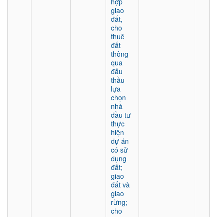
hợp
giao
đất,
cho
thuê
đất
thông
qua
đấu
thầu
lựa
chọn
nhà
đầu tư
thực
hiện
dự án
có sử
dụng
đất;
giao
đất và
giao
rừng;
cho