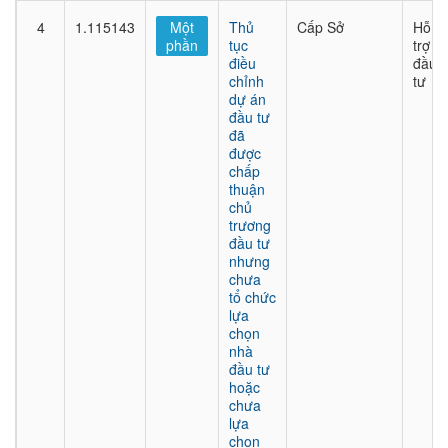
4
1.115143
Một
Thủ
Cấp Sở
Hỗ
phần
tục
trợ
điều
đầu
chỉnh
tư
dự án
đầu tư
đã
được
chấp
thuận
chủ
trương
đầu tư
nhưng
chưa
tổ chức
lựa
chọn
nhà
đầu tư
hoặc
chưa
lựa
chọn