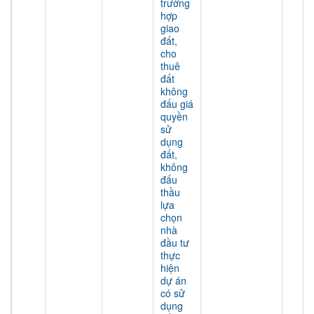
trường
hợp
giao
đất,
cho
thuê
đất
không
đấu giá
quyền
sử
dụng
đất,
không
đấu
thầu
lựa
chọn
nhà
đầu tư
thực
hiện
dự án
có sử
dụng