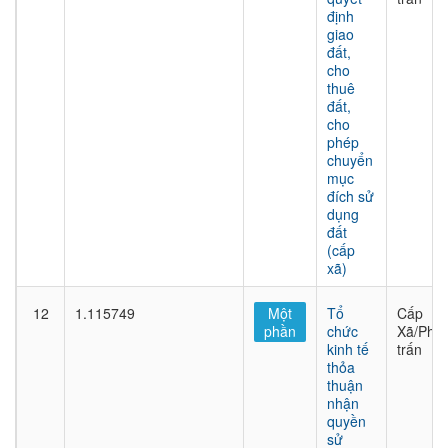
định
giao
đất,
cho
thuê
đất,
cho
phép
chuyển
mục
đích sử
dụng
đất
(cấp
xã)
12
1.115749
Một
Tổ
Cấp
phần
chức
Xã/Phư
kinh tế
trấn
thỏa
thuận
nhận
quyền
sử