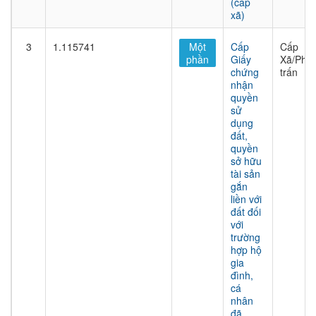
(cấp
xã)
3
1.115741
Một
Cấp
Cấp
phần
Giấy
Xã/Phư
chứng
trấn
nhận
quyền
sử
dụng
đất,
quyền
sở hữu
tài sản
gắn
liền với
đất đối
với
trường
hợp hộ
gia
đình,
cá
nhân
đã