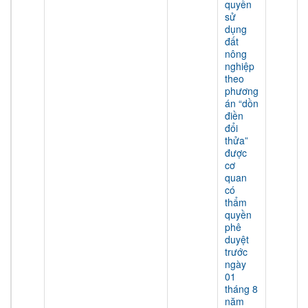
quyền
sử
dụng
đất
nông
nghiệp
theo
phương
án “dồn
điền
đổi
thửa”
được
cơ
quan
có
thẩm
quyền
phê
duyệt
trước
ngày
01
tháng 8
năm