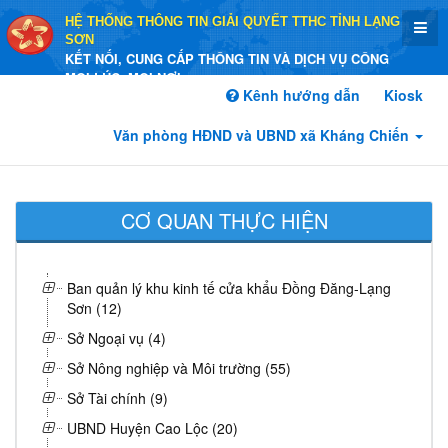
HỆ THỐNG THÔNG TIN GIẢI QUYẾT TTHC TỈNH LẠNG
SƠN
KẾT NỐI, CUNG CẤP THÔNG TIN VÀ DỊCH VỤ CÔNG
MỌI LÚC, MỌI NƠI
Kênh hướng dẫn
Kiosk
Văn phòng HĐND và UBND xã Kháng Chiến
CƠ QUAN THỰC HIỆN
Ban quản lý khu kinh tế cửa khẩu Đồng Đăng-Lạng
Sơn (12)
Sở Ngoại vụ (4)
Sở Nông nghiệp và Môi trường (55)
Sở Tài chính (9)
UBND Huyện Cao Lộc (20)