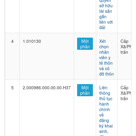
quyền
sở hữu
tài sản
gắn
liền với
đất
4
1.010130
Một
Xét
Cấp
phần
chọn
Xã/Phư
nhân
trấn
viên y
tế thôn
và cô
đỡ thôn
5
2.000986.000.00.00.H37
Một
Liên
Cấp
phần
thông
Xã/Phư
thủ tục
trấn
hành
chính
về
đăng
ký khai
sinh,