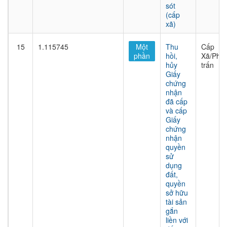
sót
(cấp
xã)
15
1.115745
Một
Thu
Cấp
phần
hồi,
Xã/Phư
hủy
trấn
Giấy
chứng
nhận
đã cấp
và cấp
Giấy
chứng
nhận
quyền
sử
dụng
đất,
quyền
sở hữu
tài sản
gắn
liền với