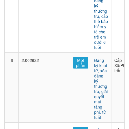
đăng
ký
thường
trú, cấp
thẻ bảo
hiểm y
tế cho
trẻ em
dưới 6
tuổi
6
2.002622
Một
Đăng
Cấp
phần
ký khai
Xã/Phư
tử, xóa
trấn
đăng
ký
thường
trú, giải
quyết
mai
táng
phí, tử
tuất