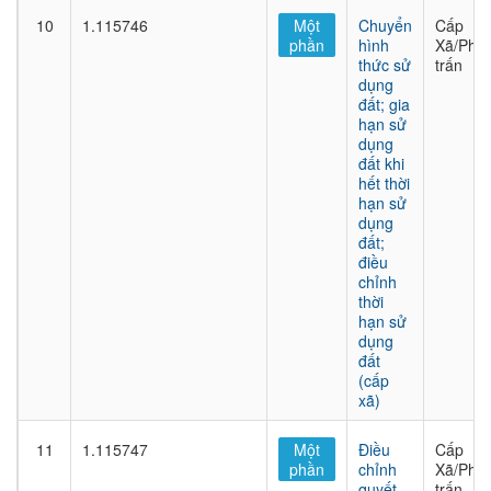
10
1.115746
Một
Chuyển
Cấp
phần
hình
Xã/Phư
thức sử
trấn
dụng
đất; gia
hạn sử
dụng
đất khi
hết thời
hạn sử
dụng
đất;
điều
chỉnh
thời
hạn sử
dụng
đất
(cấp
xã)
11
1.115747
Một
Điều
Cấp
phần
chỉnh
Xã/Phư
quyết
trấn