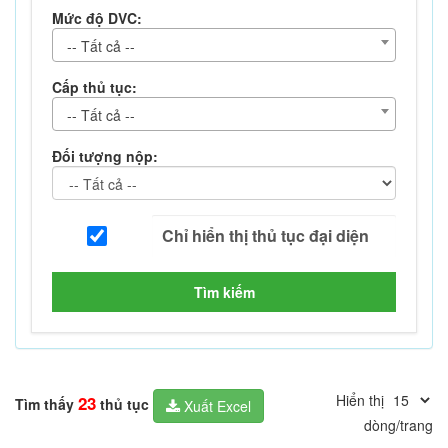
Mức độ DVC:
-- Tất cả --
Cấp thủ tục:
-- Tất cả --
Đối tượng nộp:
Tìm kiếm
Hiển thị
23
Tìm thấy
thủ tục
Xuất Excel
dòng/trang