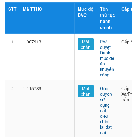
STT
Mã TTHC
Mức độ
Tên
Cấp thủ
DVC
thủ tục
hành
chính
1
1.007913
Một
Phê
Cấp Sở
phần
duyệt
Danh
mục đề
án
khuyến
công
2
1.115739
Một
Góp
Cấp
phần
quyền
Xã/Phư
sử
trấn
dụng
đất,
điều
chỉnh
lại đất
đai