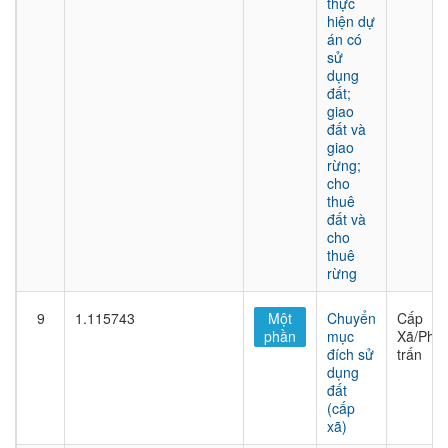
thực
hiện dự
án có
sử
dụng
đất;
giao
đất và
giao
rừng;
cho
thuê
đất và
cho
thuê
rừng
9
1.115743
Một
Chuyển
Cấp
phần
mục
Xã/Phư
đích sử
trấn
dụng
đất
(cấp
xã)