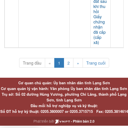
đất sau
khi thu
hồi
Giấy
chứng
nhận
đã cấp
(cấp
xã)
Trang đầu
«
1
2
»
Trang cuối
Cơ quan chủ quản: Ủy ban nhân dân tỉnh Lạng Sơn
Cơ quan quản lý vận hành: Văn phòng Ủy ban nhân dân tỉnh Lạng Sơn
Trụ sở: Số 02 đường Hùng Vương, phường Chi Lăng, thành phố Lạng
Sơn, tỉnh Lạng Sơn
Đầu mối hỗ trợ nghiệp vụ và kỹ thuật:
Số ĐT hỗ trợ kỹ thuật:
0205.3800007 or
0205.3715715
Fax:
0205.3814614
Phát triển bởi
- Phiên bản 2.0