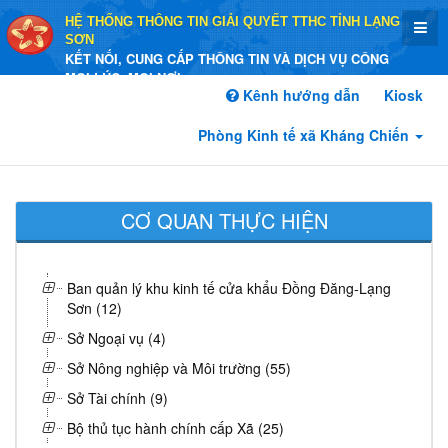
HỆ THỐNG THÔNG TIN GIẢI QUYẾT TTHC TỈNH LẠNG
SƠN
KẾT NỐI, CUNG CẤP THÔNG TIN VÀ DỊCH VỤ CÔNG
MỌI LÚC, MỌI NƠI
Kênh hướng dẫn
Kiosk
Phòng Kinh tế xã Kháng Chiến
CƠ QUAN THỰC HIỆN
Ban quản lý khu kinh tế cửa khẩu Đồng Đăng-Lạng
Sơn (12)
Sở Ngoại vụ (4)
Sở Nông nghiệp và Môi trường (55)
Sở Tài chính (9)
Bộ thủ tục hành chính cấp Xã (25)