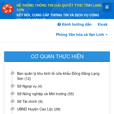
HỆ THỐNG THÔNG TIN GIẢI QUYẾT TTHC TỈNH LẠNG
SƠN
KẾT NỐI, CUNG CẤP THÔNG TIN VÀ DỊCH VỤ CÔNG
MỌI LÚC, MỌI NƠI
Kênh hướng dẫn
Kiosk
Phòng Văn hóa xã Vạn Linh
CƠ QUAN THỰC HIỆN
Ban quản lý khu kinh tế cửa khẩu Đồng Đăng-Lạng
Sơn (12)
Sở Ngoại vụ (4)
Sở Nông nghiệp và Môi trường (55)
Sở Tài chính (9)
UBND Huyện Cao Lộc (28)