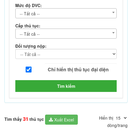
Mức độ DVC:
-- Tất cả --
Cấp thủ tục:
-- Tất cả --
Đối tượng nộp:
Tìm kiếm
Hiển thị
31
Tìm thấy
thủ tục
Xuất Excel
dòng/trang