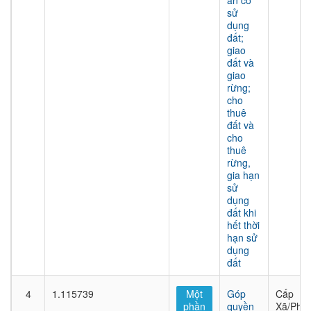
án có
sử
dụng
đất;
giao
đất và
giao
rừng;
cho
thuê
đất và
cho
thuê
rừng,
gia hạn
sử
dụng
đất khi
hết thời
hạn sử
dụng
đất
4
1.115739
Một
Góp
Cấp
phần
quyền
Xã/Phư