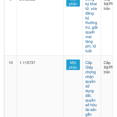
phần
ký khai
Xã/Phư
tử, xóa
trấn
đăng
ký
thường
trú, giải
quyết
mai
táng
phí, tử
tuất
10
1.115737
Một
Cấp
Cấp
phần
Giấy
Xã/Phư
chứng
trấn
nhận
quyền
sử
dụng
đất,
quyền
sở hữu
tài sản
gắn