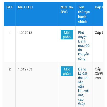
STT
Mã TTHC
Mức độ
Tên
Cấp thủ
DVC
thủ tục
hành
chính
1
1.007913
Một
Phê
Cấp Sở
phần
duyệt
Danh
mục đề
án
khuyến
công
2
1.012753
Một
Đăng
Cấp
phần
ký đất
Xã/Phư
đai, tài
trấn
sản
gắn
liền với
đất,
cấp
Giấy