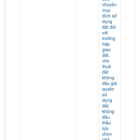
chuyển
mục
đích sử
dụng
đất đối
với
trường
hợp
giao
đất,
cho
thuê
đất
không
đấu giá
quyền
sử
dụng
đất,
không
đấu
thầu
lựa
chọn
nhà