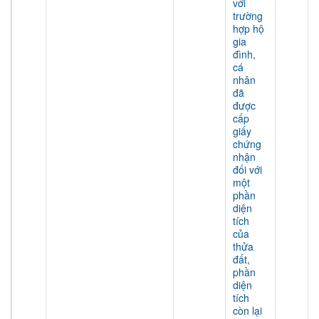
với
trường
hợp hộ
gia
đình,
cá
nhân
đã
được
cấp
giấy
chứng
nhận
đối với
một
phần
diện
tích
của
thửa
đất,
phần
diện
tích
còn lại