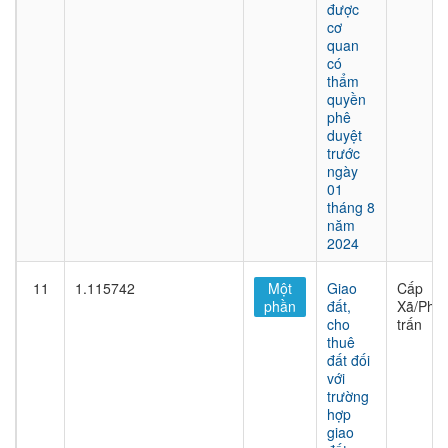
được
cơ
quan
có
thẩm
quyền
phê
duyệt
trước
ngày
01
tháng 8
năm
2024
11
1.115742
Một
Giao
Cấp
phần
đất,
Xã/Phư
cho
trấn
thuê
đất đối
với
trường
hợp
giao