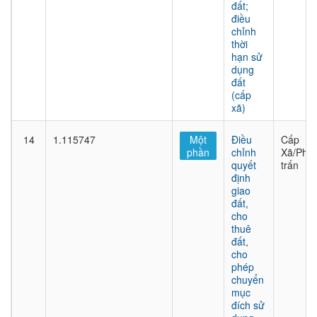
đất;
điều
chỉnh
thời
hạn sử
dụng
đất
(cấp
xã)
14
1.115747
Một
Điều
Cấp
phần
chỉnh
Xã/Phư
quyết
trấn
định
giao
đất,
cho
thuê
đất,
cho
phép
chuyển
mục
đích sử