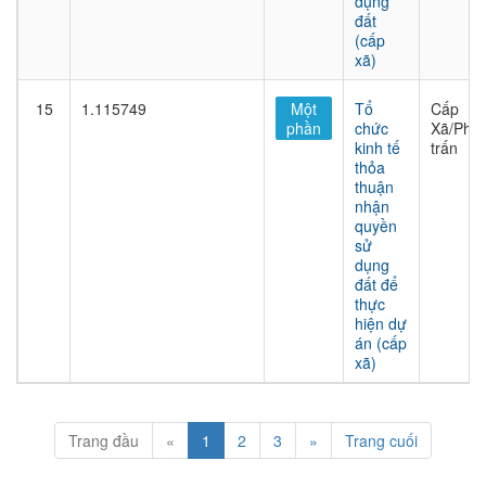
dụng
đất
(cấp
xã)
15
1.115749
Một
Tổ
Cấp
phần
chức
Xã/Phư
kinh tế
trấn
thỏa
thuận
nhận
quyền
sử
dụng
đất để
thực
hiện dự
án (cấp
xã)
Trang đầu
«
1
2
3
»
Trang cuối