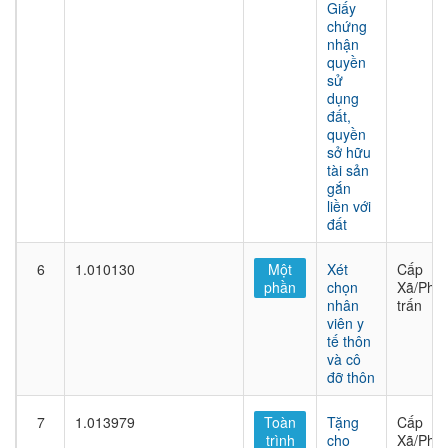
Giấy
chứng
nhận
quyền
sử
dụng
đất,
quyền
sở hữu
tài sản
gắn
liền với
đất
6
1.010130
Một
Xét
Cấp
phần
chọn
Xã/Phư
nhân
trấn
viên y
tế thôn
và cô
đỡ thôn
7
1.013979
Toàn
Tặng
Cấp
trình
cho
Xã/Phư