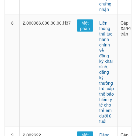
chứng
nhận
8
2.000986.000.00.00.H37
Một
Liên
Cấp
phần
thông
Xã/Phư
thủ tục
trấn
hành
chính
về
đăng
ký khai
sinh,
đăng
ký
thường
trú, cấp
thẻ bảo
hiểm y
tế cho
trẻ em
dưới 6
tuổi
9
2.002622
Một
Đăng
Cấp