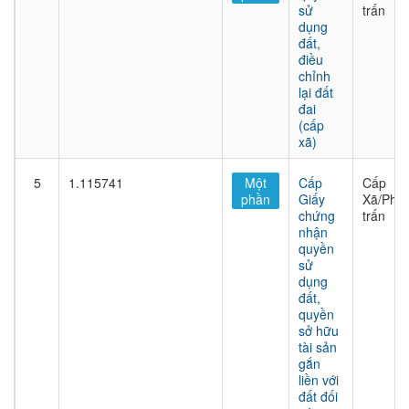
sử
trấn
dụng
đất,
điều
chỉnh
lại đất
đai
(cấp
xã)
5
1.115741
Một
Cấp
Cấp
phần
Giấy
Xã/Phư
chứng
trấn
nhận
quyền
sử
dụng
đất,
quyền
sở hữu
tài sản
gắn
liền với
đất đối