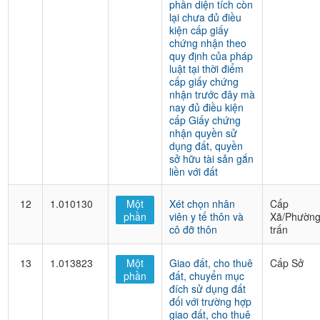
phần diện tích còn
lại chưa đủ điều
kiện cấp giấy
chứng nhận theo
quy định của pháp
luật tại thời điểm
cấp giấy chứng
nhận trước đây mà
nay đủ điều kiện
cấp Giấy chứng
nhận quyền sử
dụng đất, quyền
sở hữu tài sản gắn
liền với đất
12
1.010130
Một
Xét chọn nhân
Cấp
phần
viên y tế thôn và
Xã/Phường
cô đỡ thôn
trấn
13
1.013823
Một
Giao đất, cho thuê
Cấp Sở
phần
đất, chuyển mục
đích sử dụng đất
đối với trường hợp
giao đất, cho thuê