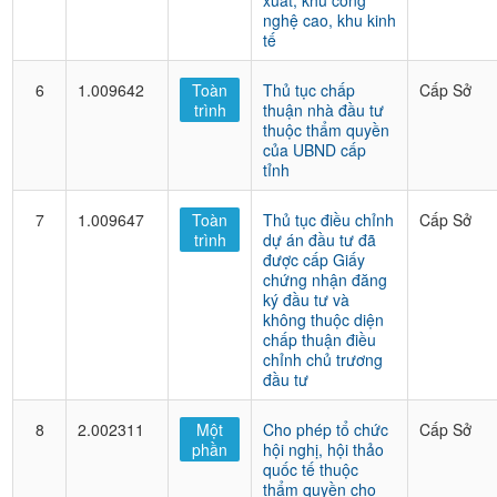
xuất, khu công
nghệ cao, khu kinh
tế
6
1.009642
Toàn
Thủ tục chấp
Cấp Sở
trình
thuận nhà đầu tư
thuộc thẩm quyền
của UBND cấp
tỉnh
7
1.009647
Toàn
Thủ tục điều chỉnh
Cấp Sở
trình
dự án đầu tư đã
được cấp Giấy
chứng nhận đăng
ký đầu tư và
không thuộc diện
chấp thuận điều
chỉnh chủ trương
đầu tư
8
2.002311
Một
Cho phép tổ chức
Cấp Sở
phần
hội nghị, hội thảo
quốc tế thuộc
thẩm quyền cho