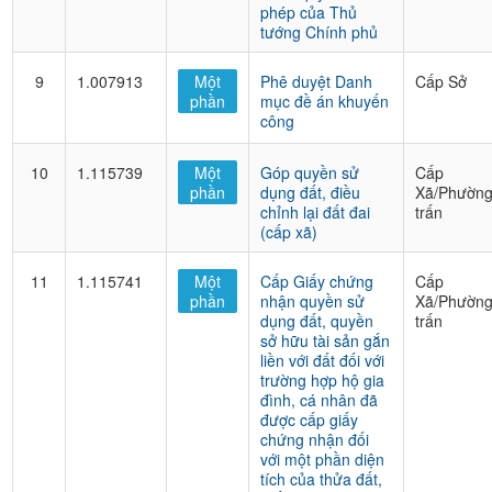
phép của Thủ
tướng Chính phủ
9
1.007913
Một
Phê duyệt Danh
Cấp Sở
phần
mục đề án khuyến
công
10
1.115739
Một
Góp quyền sử
Cấp
phần
dụng đất, điều
Xã/Phường
chỉnh lại đất đai
trấn
(cấp xã)
11
1.115741
Một
Cấp Giấy chứng
Cấp
phần
nhận quyền sử
Xã/Phường
dụng đất, quyền
trấn
sở hữu tài sản gắn
liền với đất đối với
trường hợp hộ gia
đình, cá nhân đã
được cấp giấy
chứng nhận đối
với một phần diện
tích của thửa đất,