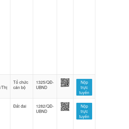
Tổ chức
1325/QĐ-
Nộp
/Thị
cán bộ
UBND
trực
tuyến
Đất đai
1282/QĐ-
Nộp
UBND
trực
tuyến