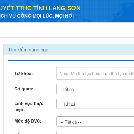
UYẾT TTHC TỈNH LẠNG SƠN
ỊCH VỤ CÔNG MỌI LÚC, MỌI NƠI
Tìm kiếm nâng cao
Từ khóa:
Cơ quan:
-Tất cả-
Lĩnh vực thực
--Tất cả--
hiện:
Mức độ DVC:
-- Tất cả --