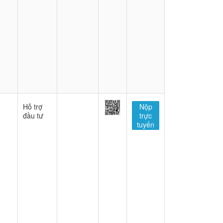
Hỗ trợ
Nộp
đầu tư
trực
tuyến