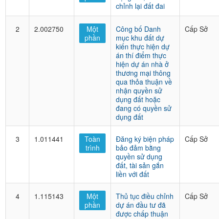
chỉnh lại đất đai
2
2.002750
Một
Công bố Danh
Cấp Sở
phần
mục khu đất dự
kiến thực hiện dự
án thí điểm thực
hiện dự án nhà ở
thương mại thông
qua thỏa thuận về
nhận quyền sử
dụng đất hoặc
đang có quyền sử
dụng đất
3
1.011441
Toàn
Đăng ký biện pháp
Cấp Sở
trình
bảo đảm bằng
quyền sử dụng
đất, tài sản gắn
liền với đất
4
1.115143
Một
Thủ tục điều chỉnh
Cấp Sở
phần
dự án đầu tư đã
được chấp thuận