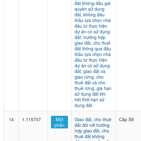
đất không đấu giá
quyền sử dụng
đất, không đấu
thầu lựa chọn nhà
đầu tư thực hiện
dự án có sử dụng
đất; trường hợp
giao đất, cho thuê
đất thông qua đấu
thầu lựa chọn nhà
đầu tư thực hiện
dự án có sử dụng
đất; giao đất và
giao rừng; cho
thuê đất và cho
thuê rừng; gia hạn
sử dụng đất khi
hết thời hạn sử
dụng đất
14
1.115707
Một
Giao đất, cho thuê
Cấp Sở
phần
đất đối với trường
hợp giao đất, cho
thuê đất không