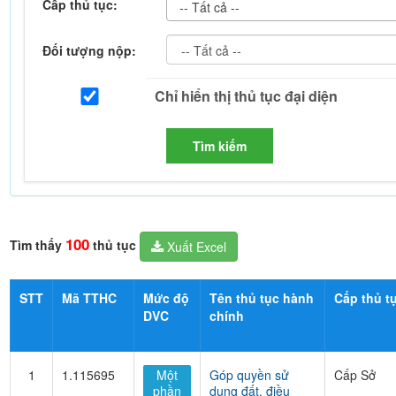
Cấp thủ tục:
-- Tất cả --
Đối tượng nộp:
Tìm kiếm
100
Tìm thấy
thủ tục
Xuất Excel
STT
Mã TTHC
Mức độ
Tên thủ tục hành
Cấp thủ t
DVC
chính
1
1.115695
Một
Góp quyền sử
Cấp Sở
phần
dụng đất, điều