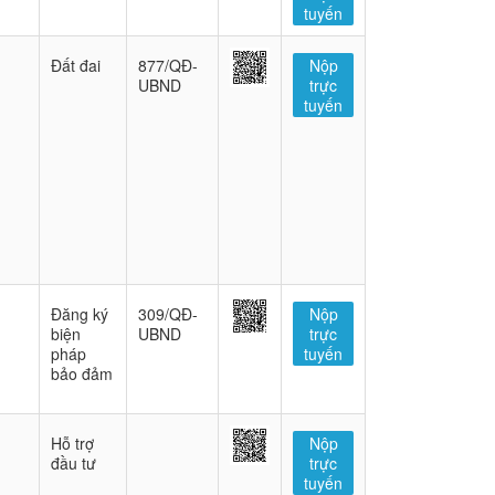
tuyến
Đất đai
877/QĐ-
Nộp
UBND
trực
tuyến
Đăng ký
309/QĐ-
Nộp
biện
UBND
trực
pháp
tuyến
bảo đảm
Hỗ trợ
Nộp
đầu tư
trực
tuyến