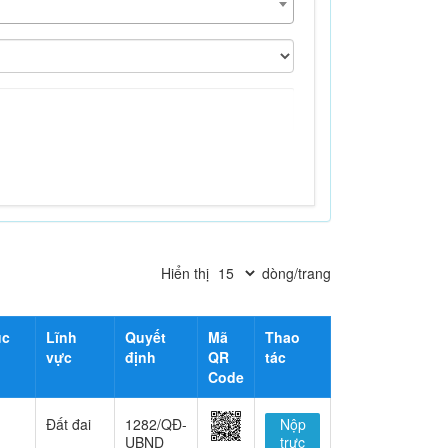
Hiển thị
dòng/trang
ục
Lĩnh
Quyết
Mã
Thao
vực
định
QR
tác
Code
Đất đai
1282/QĐ-
Nộp
UBND
trực