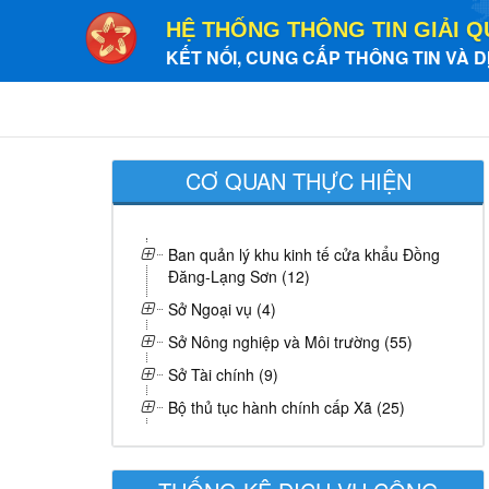
HỆ THỐNG THÔNG TIN GIẢI Q
KẾT NỐI, CUNG CẤP THÔNG TIN VÀ D
CƠ QUAN THỰC HIỆN
Ban quản lý khu kinh tế cửa khẩu Đồng
Đăng-Lạng Sơn (12)
Sở Ngoại vụ (4)
Sở Nông nghiệp và Môi trường (55)
Sở Tài chính (9)
Bộ thủ tục hành chính cấp Xã (25)