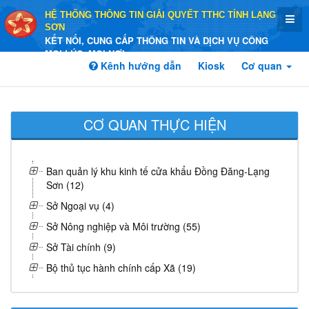
HỆ THỐNG THÔNG TIN GIẢI QUYẾT TTHC TỈNH LẠNG
SƠN
KẾT NỐI, CUNG CẤP THÔNG TIN VÀ DỊCH VỤ CÔNG
MỌI LÚC, MỌI NƠI
Kênh hướng dẫn
Kiosk
Cơ quan
CƠ QUAN THỰC HIỆN
Ban quản lý khu kinh tế cửa khẩu Đồng Đăng-Lạng
Sơn (12)
Sở Ngoại vụ (4)
Sở Nông nghiệp và Môi trường (55)
Sở Tài chính (9)
Bộ thủ tục hành chính cấp Xã (19)