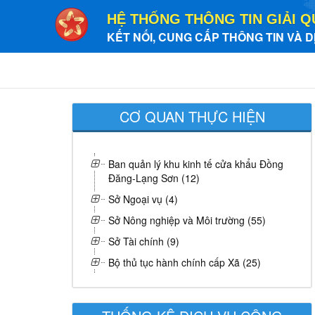
HỆ THỐNG THÔNG TIN GIẢI Q
KẾT NỐI, CUNG CẤP THÔNG TIN VÀ D
CƠ QUAN THỰC HIỆN
Ban quản lý khu kinh tế cửa khẩu Đồng
Đăng-Lạng Sơn (12)
Sở Ngoại vụ (4)
Sở Nông nghiệp và Môi trường (55)
Sở Tài chính (9)
Bộ thủ tục hành chính cấp Xã (25)