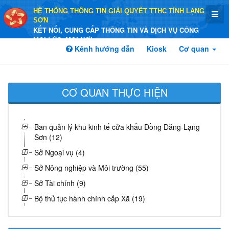
HỆ THỐNG THÔNG TIN GIẢI QUYẾT TTHC TỈNH LẠNG
SƠN
KẾT NỐI, CUNG CẤP THÔNG TIN VÀ DỊCH VỤ CÔNG
MỌI LÚC, MỌI NƠI
Kênh hướng dẫn
Kiosk
Cơ quan
CƠ QUAN THỰC HIỆN
Ban quản lý khu kinh tế cửa khẩu Đồng Đăng-Lạng
Sơn (12)
Sở Ngoại vụ (4)
Sở Nông nghiệp và Môi trường (55)
Sở Tài chính (9)
Bộ thủ tục hành chính cấp Xã (19)