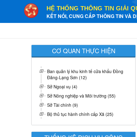
HỆ THỐNG THÔNG TIN GIẢI Q
KẾT NỐI, CUNG CẤP THÔNG TIN VÀ D
CƠ QUAN THỰC HIỆN
Ban quản lý khu kinh tế cửa khẩu Đồng
Đăng-Lạng Sơn (12)
Sở Ngoại vụ (4)
Sở Nông nghiệp và Môi trường (55)
Sở Tài chính (9)
Bộ thủ tục hành chính cấp Xã (25)