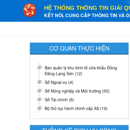
HỆ THỐNG THÔNG TIN GIẢI Q
KẾT NỐI, CUNG CẤP THÔNG TIN VÀ D
CƠ QUAN THỰC HIỆN
Ban quản lý khu kinh tế cửa khẩu Đồng
Đăng-Lạng Sơn (12)
Sở Ngoại vụ (4)
Sở Nông nghiệp và Môi trường (55)
Sở Tài chính (9)
Bộ thủ tục hành chính cấp Xã (19)