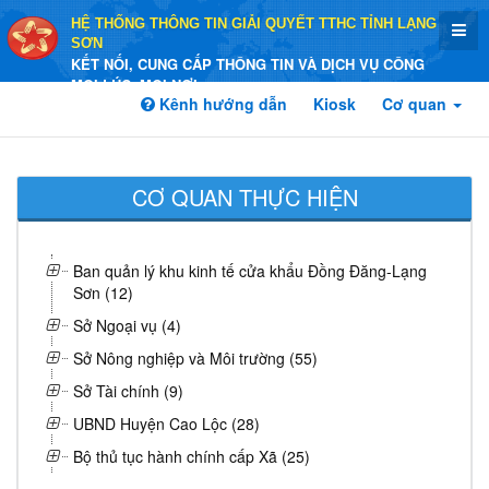
HỆ THỐNG THÔNG TIN GIẢI QUYẾT TTHC TỈNH LẠNG
SƠN
KẾT NỐI, CUNG CẤP THÔNG TIN VÀ DỊCH VỤ CÔNG
MỌI LÚC, MỌI NƠI
Kênh hướng dẫn
Kiosk
Cơ quan
CƠ QUAN THỰC HIỆN
Ban quản lý khu kinh tế cửa khẩu Đồng Đăng-Lạng
Sơn (12)
Sở Ngoại vụ (4)
Sở Nông nghiệp và Môi trường (55)
Sở Tài chính (9)
UBND Huyện Cao Lộc (28)
Bộ thủ tục hành chính cấp Xã (25)