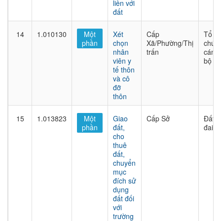
liền với
đất
14
1.010130
Một
Xét
Cấp
Tổ
phần
chọn
Xã/Phường/Thị
chức
nhân
trấn
cán
viên y
bộ
tế thôn
và cô
đỡ
thôn
15
1.013823
Một
Giao
Cấp Sở
Đất
phần
đất,
đai
cho
thuê
đất,
chuyển
mục
đích sử
dụng
đất đối
với
trường