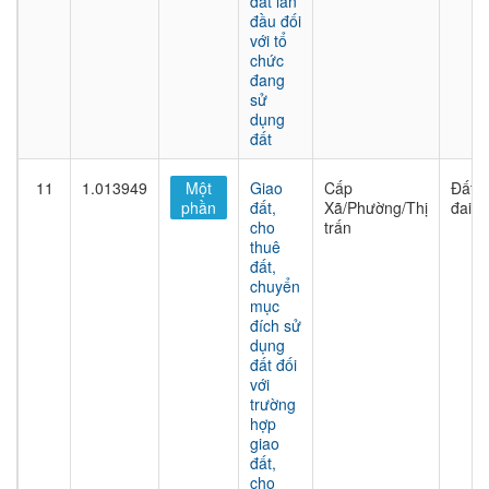
đất lần
đầu đối
với tổ
chức
đang
sử
dụng
đất
11
1.013949
Một
Giao
Cấp
Đất
phần
đất,
Xã/Phường/Thị
đai
cho
trấn
thuê
đất,
chuyển
mục
đích sử
dụng
đất đối
với
trường
hợp
giao
đất,
cho