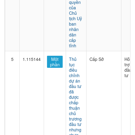
quyền
của
Chủ
tịch Uỷ
ban
nhân
dân
cấp
tỉnh
5
1.115144
Một
Thủ
Cấp Sở
Hỗ
phần
tục
trợ
điều
đầu
chỉnh
tư
dự án
đầu tư
đã
được
chấp
thuận
chủ
trương
đầu tư
nhưng