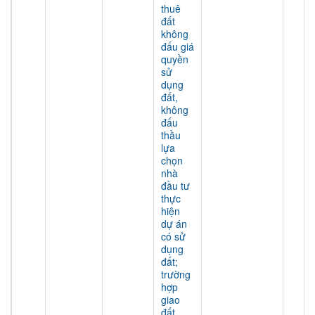
thuê
đất
không
đấu giá
quyền
sử
dụng
đất,
không
đấu
thầu
lựa
chọn
nhà
đầu tư
thực
hiện
dự án
có sử
dụng
đất;
trường
hợp
giao
đất,