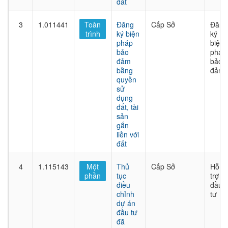
đất
3
1.011441
Toàn
Đăng
Cấp Sở
Đăng
trình
ký biện
ký
pháp
biện
bảo
pháp
đảm
bảo
bằng
đảm
quyền
sử
dụng
đất, tài
sản
gắn
liền với
đất
4
1.115143
Một
Thủ
Cấp Sở
Hỗ
phần
tục
trợ
điều
đầu
chỉnh
tư
dự án
đầu tư
đã