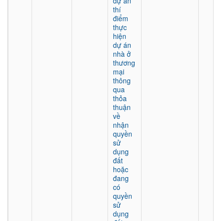
dự án
thí
điểm
thực
hiện
dự án
nhà ở
thương
mại
thông
qua
thỏa
thuận
về
nhận
quyền
sử
dụng
đất
hoặc
đang
có
quyền
sử
dụng