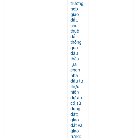
trường
hợp
giao
đất,
cho
thuê
đất
thông
qua
đấu
thầu
lựa
chọn
nhà
đầu tư
thực
hiện
dự án
có sử
dụng
đất;
giao
đất và
giao
rừng;