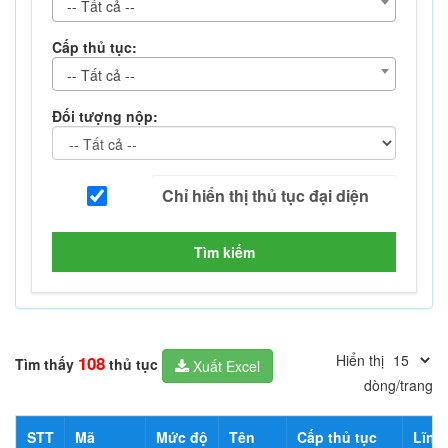
-- Tất cả --
Cấp thủ tục:
-- Tất cả --
Đối tượng nộp:
Tìm kiếm
Hiển thị
108
Tìm thấy
thủ tục
Xuất Excel
dòng/trang
STT
Mã
Mức độ
Tên
Cấp thủ tục
Lĩnh