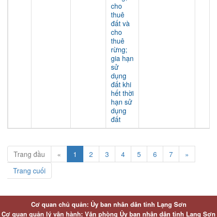
cho
thuê
đất và
cho
thuê
rừng;
gia hạn
sử
dụng
đất khi
hết thời
hạn sử
dụng
đất
Trang đầu
«
1
2
3
4
5
6
7
»
Trang cuối
Cơ quan chủ quản: Ủy ban nhân dân tỉnh Lạng Sơn
Cơ quan quản lý vận hành: Văn phòng Ủy ban nhân dân tỉnh Lạng Sơn