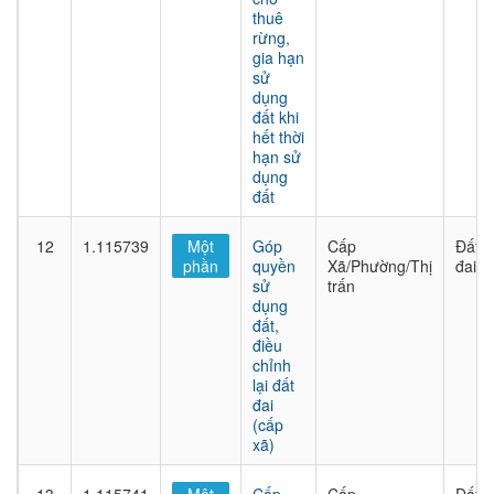
thuê
rừng,
gia hạn
sử
dụng
đất khi
hết thời
hạn sử
dụng
đất
12
1.115739
Một
Góp
Cấp
Đất
phần
quyền
Xã/Phường/Thị
đai
sử
trấn
dụng
đất,
điều
chỉnh
lại đất
đai
(cấp
xã)