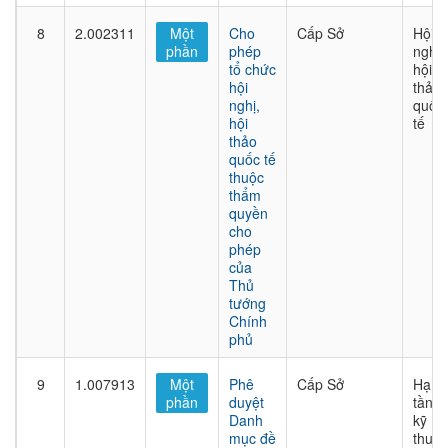
8
2.002311
Một
Cho
Cấp Sở
Hội
phần
phép
nghị,
tổ chức
hội
hội
thảo
nghị,
quốc
hội
tế
thảo
quốc tế
thuộc
thẩm
quyền
cho
phép
của
Thủ
tướng
Chính
phủ
9
1.007913
Một
Phê
Cấp Sở
Hạ
phần
duyệt
tầng
Danh
kỹ
mục đề
thuật