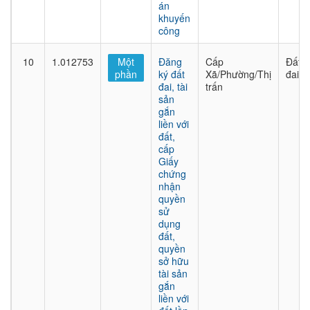
án
khuyến
công
10
1.012753
Một
Đăng
Cấp
Đất
phần
ký đất
Xã/Phường/Thị
đai
đai, tài
trấn
sản
gắn
liền với
đất,
cấp
Giấy
chứng
nhận
quyền
sử
dụng
đất,
quyền
sở hữu
tài sản
gắn
liền với