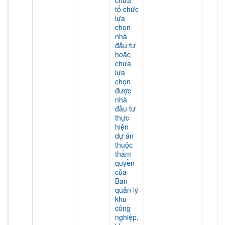
chưa
tổ chức
lựa
chọn
nhà
đầu tư
hoặc
chưa
lựa
chọn
được
nhà
đầu tư
thực
hiện
dự án
thuộc
thẩm
quyền
của
Ban
quản lý
khu
công
nghiệp,