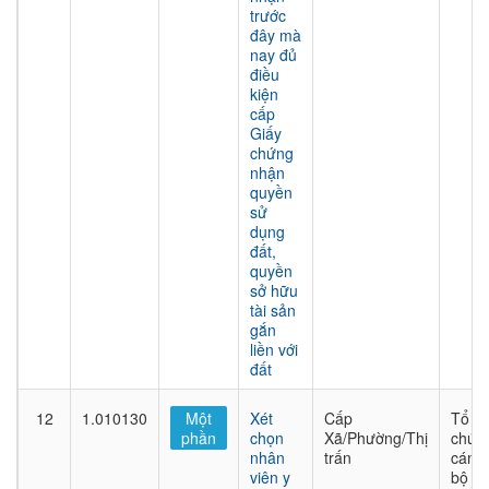
trước
đây mà
nay đủ
điều
kiện
cấp
Giấy
chứng
nhận
quyền
sử
dụng
đất,
quyền
sở hữu
tài sản
gắn
liền với
đất
12
1.010130
Một
Xét
Cấp
Tổ
phần
chọn
Xã/Phường/Thị
chức
nhân
trấn
cán
viên y
bộ