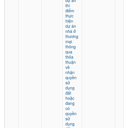
dự án
thí
điểm
thực
hiện
dự án
nhà ở
thương
mại
thông
qua
thỏa
thuận
về
nhận
quyền
sử
dụng
đất
hoặc
đang
có
quyền
sử
dụng