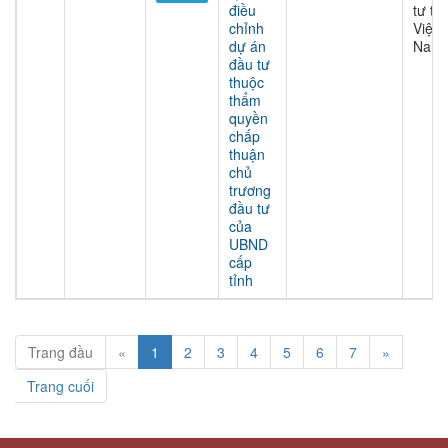
điều
tư tại
chỉnh
Việt
dự án
Nam
đầu tư
thuộc
thẩm
quyền
chấp
thuận
chủ
trương
đầu tư
của
UBND
cấp
tỉnh
Trang đầu
«
1
2
3
4
5
6
7
»
Trang cuối