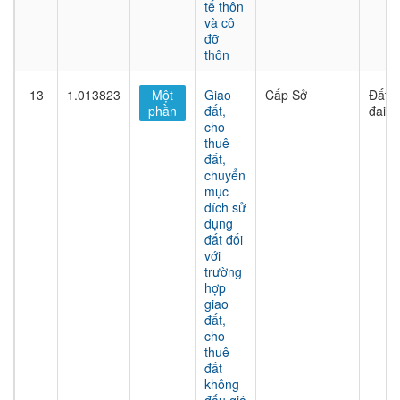
tế thôn
và cô
đỡ
thôn
13
1.013823
Một
Giao
Cấp Sở
Đất
phần
đất,
đai
cho
thuê
đất,
chuyển
mục
đích sử
dụng
đất đối
với
trường
hợp
giao
đất,
cho
thuê
đất
không