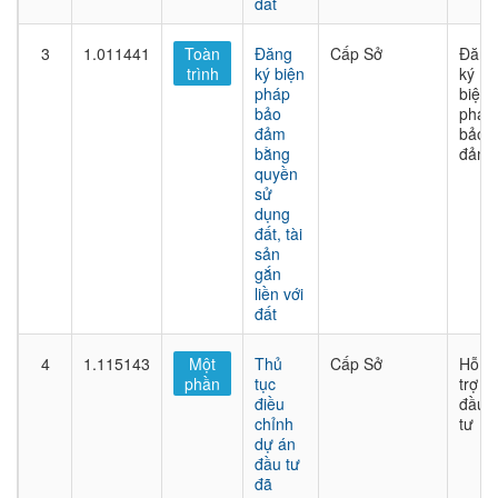
đất
3
1.011441
Toàn
Đăng
Cấp Sở
Đăng
trình
ký biện
ký
pháp
biện
bảo
pháp
đảm
bảo
bằng
đảm
quyền
sử
dụng
đất, tài
sản
gắn
liền với
đất
4
1.115143
Một
Thủ
Cấp Sở
Hỗ
phần
tục
trợ
điều
đầu
chỉnh
tư
dự án
đầu tư
đã