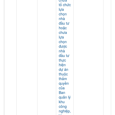
chưa
tổ chức
lựa
chọn
nhà
đầu tư
hoặc
chưa
lựa
chọn
được
nhà
đầu tư
thực
hiện
dự án
thuộc
thẩm
quyền
của
Ban
quản lý
khu
công
nghiệp,