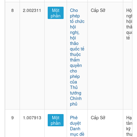
8
2.002311
Một
Cho
Cấp Sở
Hội
phần
phép
nghị,
tổ chức
hội
hội
thảo
nghị,
quốc
hội
tế
thảo
quốc tế
thuộc
thẩm
quyền
cho
phép
của
Thủ
tướng
Chính
phủ
9
1.007913
Một
Phê
Cấp Sở
Hạ
phần
duyệt
tầng
Danh
kỹ
mục đề
thuật