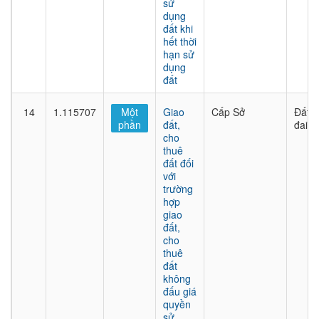
sử
dụng
đất khi
hết thời
hạn sử
dụng
đất
14
1.115707
Một
Giao
Cấp Sở
Đất
phần
đất,
đai
cho
thuê
đất đối
với
trường
hợp
giao
đất,
cho
thuê
đất
không
đấu giá
quyền
sử