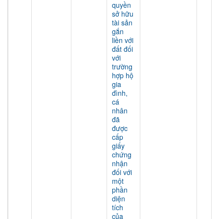
quyền
sở hữu
tài sản
gắn
liền với
đất đối
với
trường
hợp hộ
gia
đình,
cá
nhân
đã
được
cấp
giấy
chứng
nhận
đối với
một
phần
diện
tích
của