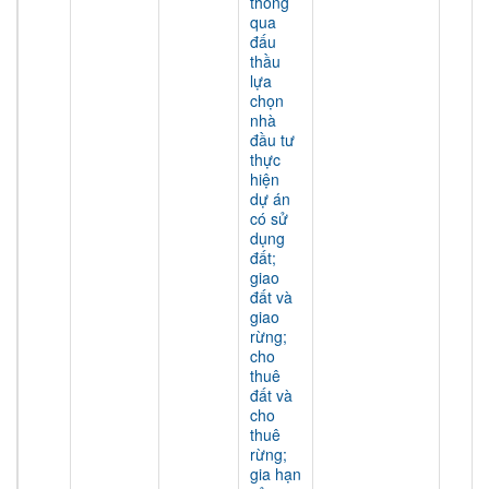
thông
qua
đấu
thầu
lựa
chọn
nhà
đầu tư
thực
hiện
dự án
có sử
dụng
đất;
giao
đất và
giao
rừng;
cho
thuê
đất và
cho
thuê
rừng;
gia hạn