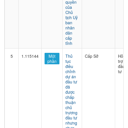
quyền
của
Chủ
tịch Uỷ
ban
nhân
dân
cấp
tỉnh
5
1.115144
Một
Thủ
Cấp Sở
Hỗ
phần
tục
trợ
điều
đầu
chỉnh
tư
dự án
đầu tư
đã
được
chấp
thuận
chủ
trương
đầu tư
nhưng