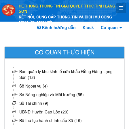
HỆ THỐNG THÔNG TIN GIẢI QUYẾT TTHC TỈNH LẠNG
SƠN
KẾT NỐI, CUNG CẤP THÔNG TIN VÀ DỊCH VỤ CÔNG
MỌI LÚC, MỌI NƠI
Kênh hướng dẫn
Kiosk
Cơ quan
CƠ QUAN THỰC HIỆN
Ban quản lý khu kinh tế cửa khẩu Đồng Đăng-Lạng
Sơn (12)
Sở Ngoại vụ (4)
Sở Nông nghiệp và Môi trường (55)
Sở Tài chính (9)
UBND Huyện Cao Lộc (20)
Bộ thủ tục hành chính cấp Xã (19)