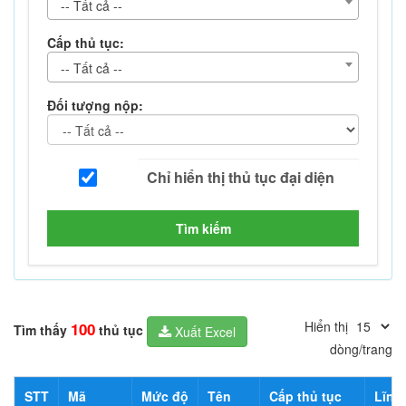
-- Tất cả --
Cấp thủ tục:
-- Tất cả --
Đối tượng nộp:
Tìm kiếm
Hiển thị
100
Tìm thấy
thủ tục
Xuất Excel
dòng/trang
STT
Mã
Mức độ
Tên
Cấp thủ tục
Lĩnh