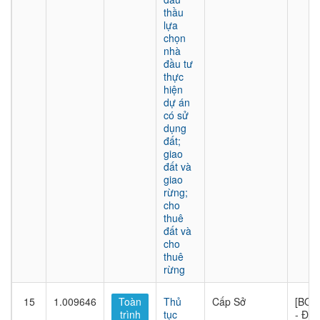
thầu
lựa
chọn
nhà
đầu tư
thực
hiện
dự án
có sử
dụng
đất;
giao
đất và
giao
rừng;
cho
thuê
đất và
cho
thuê
rừng
15
1.009646
Toàn
Thủ
Cấp Sở
[BQL
trình
tục
- Đầu