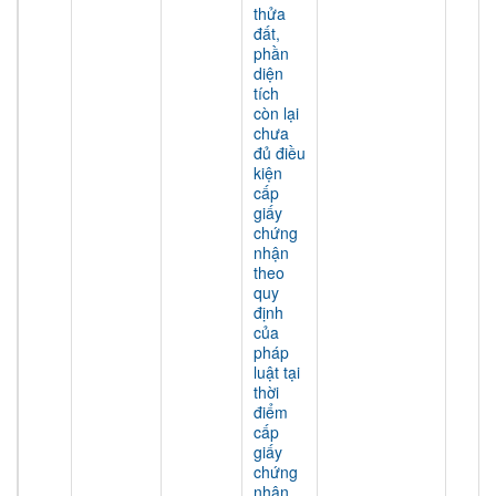
thửa
đất,
phần
diện
tích
còn lại
chưa
đủ điều
kiện
cấp
giấy
chứng
nhận
theo
quy
định
của
pháp
luật tại
thời
điểm
cấp
giấy
chứng
nhận