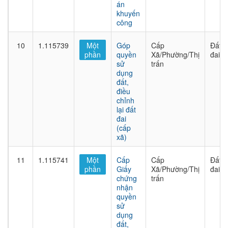
án
khuyến
công
10
1.115739
Một
Góp
Cấp
Đất
phần
quyền
Xã/Phường/Thị
đai
sử
trấn
dụng
đất,
điều
chỉnh
lại đất
đai
(cấp
xã)
11
1.115741
Một
Cấp
Cấp
Đất
phần
Giấy
Xã/Phường/Thị
đai
chứng
trấn
nhận
quyền
sử
dụng
đất,